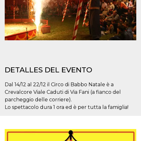
azar, la forma en
que se usa
puede ser
específico del
sitio, pero un
buen ejemplo es
mantener un
estado de inicio
de sesión para
un usuario entre
páginas.
m
1 año 1 mes
Esta cookie se
Stripe
utiliza
m.stripe.com
generalmente
para el
DETALLES DEL EVENTO
rendimiento y la
optimización de
los servicios de
Dal 14/12 al 22/12 il Circo di Babbo Natale è a
procesamiento
de pagos,
Crevalcore Viale Caduti di Via Fani (a fianco del
facilitando el
almacenamiento
parcheggio delle corriere).
de contenidos
en el navegador
Lo spettacolo dura 1 ora ed è per tutta la famiglia!
para hacer que
las páginas se
carguen más
rápido.
CookieScriptConsent
4 semanas 2
El servicio
CookieScript
días
Cookie-
oooh.events