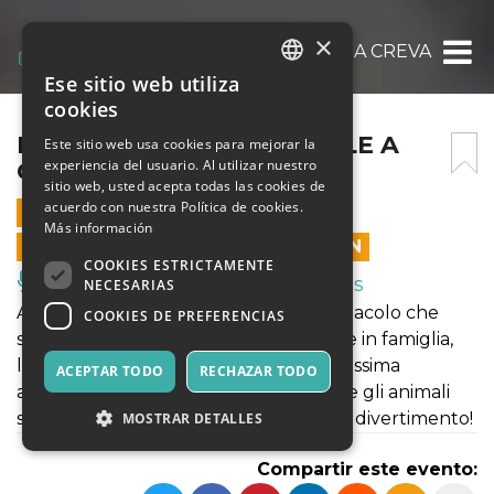
×
IL CIRCO DI BABBO NATALE A CREVALCORE
Ese sitio web utiliza
ITALIAN
cookies
ENGLISH
IL CIRCO DI BABBO NATALE A
Este sitio web usa cookies para mejorar la
experiencia del usuario. Al utilizar nuestro
CREVALCORE
SPANISH
sitio web, usted acepta todas las cookies de
acuerdo con nuestra Política de cookies.
20 DICIEMBRE 2019 - 14:15
Más información
LAS VENTAS EN LÍNEA TERMINARON
COOKIES ESTRICTAMENTE
Música, Eventos en Vivo, Clubes
NECESARIAS
Arriva il Circo di Babbo Natale! Lo spettacolo che
COOKIES DE PREFERENCIAS
stavate aspettando per il vostro Natale in famiglia,
l’uomo forte, la donna barbuta, la bellissima
ACEPTAR TODO
RECHAZAR TODO
amazzone, Martina la clown bambina e gli animali
sapienti! Un’ora di spettacolo e di puro divertimento!
MOSTRAR DETALLES
Compartir este evento: