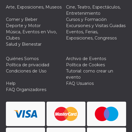
le impos
Arte, Exposiciones, Museos
Cine, Teatro, Espectáculos,
della lin
permetto
Entretenimiento
condivide
Comer y Beber
Cursos y Formación
pagina.
Deporte y Motor
Excursiones y Visitas Guiadas
fr
3 meses
Contiene
Meta
Música, Eventos en Vivo,
Eventos, Ferias,
combina
Platform Inc.
identific
.facebook.com
Clubes
Exposiciones, Congresos
única de
Salud y Bienestar
navegado
utiliza p
publicid
dirigida.
Quiénes Somos
Archivo de Eventos
Política de privacidad
Política de Cookies
oo
5 años
Cookie d
Meta
exclusió
Condiciones de Uso
Tutorial: como crear un
Platform Inc.
anuncios
.facebook.com
evento
Help
FAQ Usuarios
sb
2 años
Identific
Meta
navegad
Platform Inc.
FAQ Organizadores
Faceboo
.facebook.com
autentica
marketin
cookies 
función
específic
Faceboo
usida
.facebook.com
Sesión
raccoglie
informaz