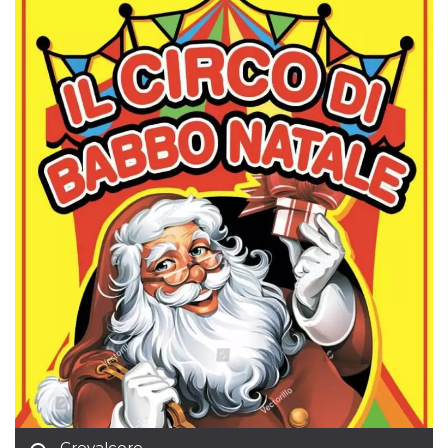
Script.com
utiliza esta
cookie para
recordar las
preferencias de
consentimiento
de cookies de
los visitantes. Es
necesario que el
banner de
cookies de
Cookie-
Script.com
funcione
correctamente.
Declaración de almacenamiento
Tipo de
Nombre
Descripción
almacenamiento
fbssls_314278995690155
Almacenamiento
de sesión
wpEmojiSettingsSupports
Almacenamiento
de sesión
cn_uc__
Almacenamiento
local
Crevalcore