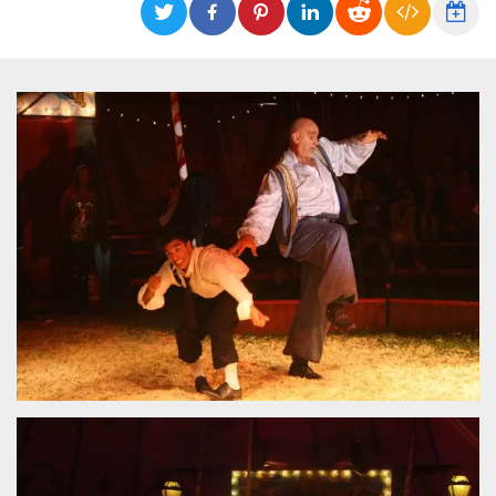
Cookies estrictamente necesarias
Cookies de preferencias
Las cookies estrictamente necesarias permiten
la funcionalidad principal del sitio web, como
el inicio de sesión de usuario y la gestión de
cuentas. El sitio web no se puede utilizar
correctamente sin las cookies estrictamente
necesarias.
Proveedor /
Nombre
Vencimiento
Descripción
Dominio
cf_clearance
1 año
Esta cookie es
Cloudflare,
utilizada por el
Inc.
servicio
.oooh.events
CloudFlare para
identificar el
tráfico web de
confianza y
anular cualquier
restricción de
seguridad
basada en la
dirección IP del
visitante. Es
esencial para
apoyar las
funciones de
seguridad de un