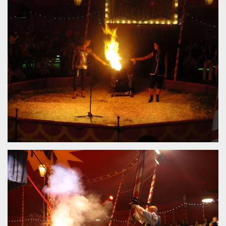
sitio web y
proporcionar
protección
contra visitantes
maliciosos.
wordpress_test_cookie
Sesión
Se utiliza en
Automattic
sitios creados
Inc.
con Wordpress.
.oooh.events
Comprueba si el
navegador tiene
habilitadas las
cookies
PHPSESSID
Sesión
Cookie
PHP.net
generada por
oooh.events
aplicaciones
basadas en el
lenguaje PHP.
Este es un
identificador de
propósito
general que se
utiliza para
mantener las
variables de
sesión del
usuario.
Normalmente es
un número
generado al