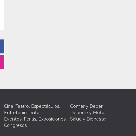
Cine, Teatro, Espectáculos,
Comer y Beber
Entretenimiento
Deporte y Motor
Eventos, Ferias, Exposiciones,
Salud y Bienestar
Congresos