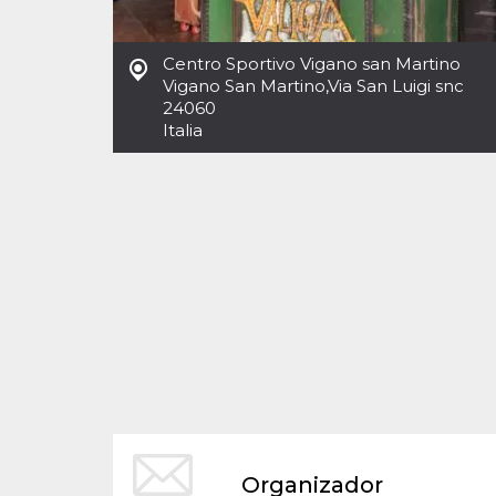
Cookies estrictamente necesarias
Cookies de preferencias
Centro Sportivo Vigano san Martino
Las cookies estrictamente necesarias permiten
Vigano San Martino
,
Via San Luigi snc
la funcionalidad principal del sitio web, como
24060
el inicio de sesión de usuario y la gestión de
cuentas. El sitio web no se puede utilizar
Italia
correctamente sin las cookies estrictamente
necesarias.
Proveedor /
Nombre
Vencimiento
Descripción
Dominio
cf_clearance
1 año
Esta cookie es
Cloudflare,
utilizada por el
Inc.
servicio
.oooh.events
CloudFlare para
identificar el
tráfico web de
confianza y
anular cualquier
restricción de
seguridad
basada en la
dirección IP del
visitante. Es
esencial para
apoyar las
funciones de
Organizador
seguridad de un