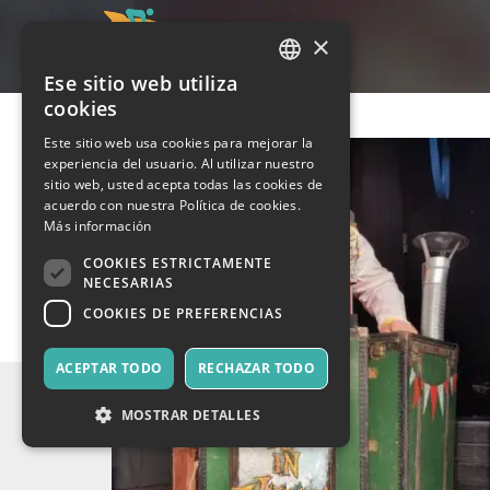
×
Ese sitio web utiliza
ITALIAN
cookies
ENGLISH
Este sitio web usa cookies para mejorar la
experiencia del usuario. Al utilizar nuestro
SPANISH
sitio web, usted acepta todas las cookies de
acuerdo con nuestra Política de cookies.
Más información
COOKIES ESTRICTAMENTE
NECESARIAS
COOKIES DE PREFERENCIAS
ACEPTAR TODO
RECHAZAR TODO
MOSTRAR DETALLES