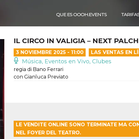
QUE ES OOOH.EVENTS
TARIFA
IL CIRCO IN VALIGIA – NEXT PALCH
3 NOVIEMBRE 2025 - 11:00
LAS VENTAS EN L
Música, Eventos en Vivo, Clubes
regia di Bano Ferrari
con Gianluca Previato
LE VENDITE ONLINE SONO TERMINATE MA CON
NEL FOYER DEL TEATRO.