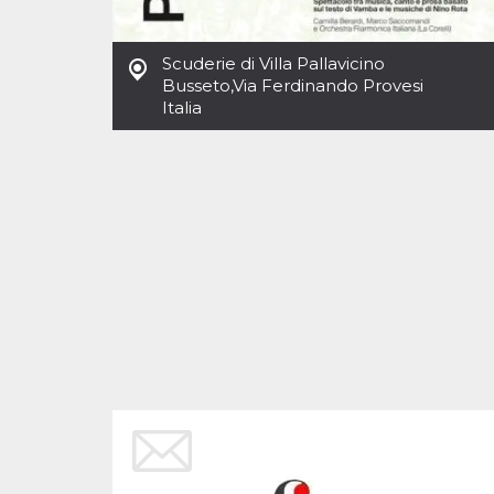
Cookies estrictamente necesarias
Cookies de preferencias
Scuderie di Villa Pallavicino
Las cookies estrictamente necesarias permiten
Busseto
,
Via Ferdinando Provesi
la funcionalidad principal del sitio web, como
Italia
el inicio de sesión de usuario y la gestión de
cuentas. El sitio web no se puede utilizar
correctamente sin las cookies estrictamente
necesarias.
Proveedor /
Nombre
Vencimiento
Descripción
Dominio
cf_clearance
1 año
Esta cookie es
Cloudflare,
utilizada por el
Inc.
servicio
.oooh.events
CloudFlare para
identificar el
tráfico web de
confianza y
anular cualquier
restricción de
seguridad
basada en la
dirección IP del
visitante. Es
esencial para
apoyar las
funciones de
seguridad de un