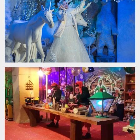
sitio web y
proporcionar
protección
contra visitantes
maliciosos.
wordpress_test_cookie
Sesión
Se utiliza en
Automattic
sitios creados
Inc.
con Wordpress.
.oooh.events
Comprueba si el
navegador tiene
habilitadas las
cookies
PHPSESSID
Sesión
Cookie
PHP.net
generada por
oooh.events
aplicaciones
basadas en el
lenguaje PHP.
Este es un
identificador de
propósito
general que se
utiliza para
mantener las
variables de
sesión del
usuario.
Normalmente es
un número
generado al