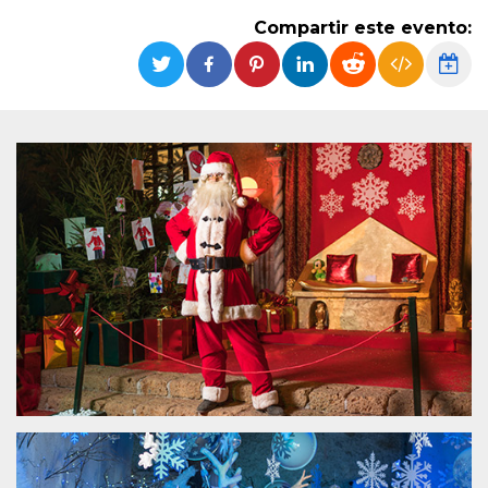
Cookies estrictamente necesarias
Compartir este evento:
Cookies de preferencias
Las cookies estrictamente necesarias permiten
la funcionalidad principal del sitio web, como
el inicio de sesión de usuario y la gestión de
cuentas. El sitio web no se puede utilizar
correctamente sin las cookies estrictamente
necesarias.
Proveedor /
Nombre
Vencimiento
Descripción
Dominio
cf_clearance
1 año
Esta cookie es
Cloudflare,
utilizada por el
Inc.
servicio
.oooh.events
CloudFlare para
identificar el
tráfico web de
confianza y
anular cualquier
restricción de
seguridad
basada en la
dirección IP del
visitante. Es
esencial para
apoyar las
funciones de
seguridad de un