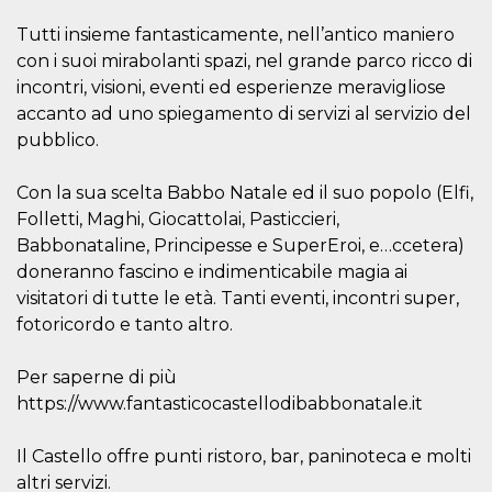
Script.com
utiliza esta
Tutti insieme fantasticamente, nell’antico maniero
cookie para
recordar las
con i suoi mirabolanti spazi, nel grande parco ricco di
preferencias de
consentimiento
incontri, visioni, eventi ed esperienze meravigliose
de cookies de
los visitantes. Es
accanto ad uno spiegamento di servizi al servizio del
necesario que el
pubblico.
banner de
cookies de
Cookie-
Script.com
Con la sua scelta Babbo Natale ed il suo popolo (Elfi,
funcione
Folletti, Maghi, Giocattolai, Pasticcieri,
correctamente.
Babbonataline, Principesse e SuperEroi, e…ccetera)
Declaración de almacenamiento
doneranno fascino e indimenticabile magia ai
Tipo de
visitatori di tutte le età. Tanti eventi, incontri super,
Nombre
Descripción
almacenamiento
fotoricordo e tanto altro.
fbssls_314278995690155
Almacenamiento
de sesión
Per saperne di più
wpEmojiSettingsSupports
Almacenamiento
https://www.fantasticocastellodibabbonatale.it
de sesión
cn_uc__
Almacenamiento
local
Il Castello offre punti ristoro, bar, paninoteca e molti
altri servizi.