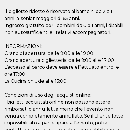
Il biglietto ridotto è riservato ai bambini da 2 a 11
anni, ai senior maggiori di 65 anni.
Ingresso gratuito per i bambini da 0 a 1 anni, i disabili
non autosufficienti e i relativi accompagnatori.
Proveedor /
Nombre
Vencimiento
Descripc
Dominio
INFORMAZIONI:
c_user
4 semanas 2
Cookie de
Meta
días
de sesió
Platform Inc.
Orario di apertura: dalle 9:00 alle 19:00
usuario.
.facebook.com
Orario apertura biglietteria: dalle 9:00 alle 17:00
ser de se
permane
L’accesso al parco deve essere effettuato entro le
durante 
ore 17:00
datr
2 años
Esta coo
Meta
identifica
La Cucina chiude alle 15:00
Platform Inc.
navegado
.facebook.com
conecta 
Facebook
Condizioni di uso degli acquisti online:
directam
vinculad
I biglietti acquistati online non possono essere
usuario 
rimborsati o annullati, a meno che l'evento non
Faceboo
individua
venga completamente annullato. Se il cliente fosse
Facebook
que se ut
impossibilitato a partecipare all'evento, potrà
ayudar c
seguridad
contattare l'organizzatore che - compatibilmente