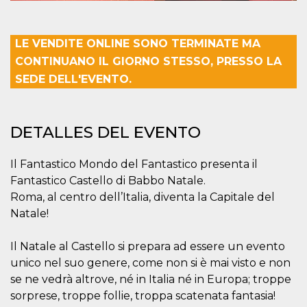
azar, la forma en
que se usa
puede ser
específico del
sitio, pero un
LE VENDITE ONLINE SONO TERMINATE MA
buen ejemplo es
mantener un
CONTINUANO IL GIORNO STESSO, PRESSO LA
estado de inicio
de sesión para
SEDE DELL'EVENTO.
un usuario entre
páginas.
m
1 año 1 mes
Esta cookie se
Stripe
utiliza
m.stripe.com
DETALLES DEL EVENTO
generalmente
para el
rendimiento y la
Il Fantastico Mondo del Fantastico presenta il
optimización de
los servicios de
Fantastico Castello di Babbo Natale.
procesamiento
de pagos,
Roma, al centro dell’Italia, diventa la Capitale del
facilitando el
almacenamiento
Natale!
de contenidos
en el navegador
para hacer que
Il Natale al Castello si prepara ad essere un evento
las páginas se
carguen más
unico nel suo genere, come non si è mai visto e non
rápido.
se ne vedrà altrove, né in Italia né in Europa; troppe
CookieScriptConsent
4 semanas 2
El servicio
CookieScript
sorprese, troppe follie, troppa scatenata fantasia!
días
Cookie-
oooh.events