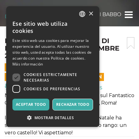
×
IL FANTASTICO CASTELLO DI BABBO NATAL
Ese sitio web utiliza
ITALIAN
cookies
ENGLISH
IL FANTASTICO CASTELLO DI
Este sitio web usa cookies para mejorar la
experiencia del usuario. Al utilizar nuestro
BABBO NATALE – 28 DICEMBRE
SPANISH
sitio web, usted acepta todas las cookies de
2025
acuerdo con nuestra Política de cookies.
Más información
28 DICIEMBRE 2025 - 09:00
COOKIES ESTRICTAMENTE
LAS VENTAS EN LÍNEA TERMINARON
NECESARIAS
Música, Eventos en Vivo, Clubes
COOKIES DE PREFERENCIAS
NATALE 2025 - Si accendono i riflettori sul Fantastico
Castello di Babbo Natale a Lunghezza, Roma!
ACEPTAR TODO
RECHAZAR TODO
Il Signore assoluto delle feste, Babbo Natale ha
MOSTRAR DETALLES
scelto una residenza all’altezza del suo rango: un
vero castello! Vi aspettiamo!