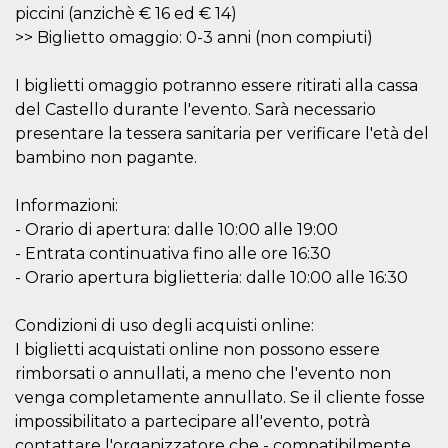
azar, la forma en
piccini (anzichè € 16 ed € 14)
que se usa
puede ser
>> Biglietto omaggio: 0-3 anni (non compiuti)
específico del
sitio, pero un
buen ejemplo es
I biglietti omaggio potranno essere ritirati alla cassa
mantener un
estado de inicio
del Castello durante l'evento. Sarà necessario
de sesión para
un usuario entre
presentare la tessera sanitaria per verificare l'età del
páginas.
bambino non pagante.
m
1 año 1 mes
Esta cookie se
Stripe
utiliza
m.stripe.com
generalmente
Informazioni:
para el
rendimiento y la
- Orario di apertura: dalle 10:00 alle 19:00
optimización de
- Entrata continuativa fino alle ore 16:30
los servicios de
procesamiento
- Orario apertura biglietteria: dalle 10:00 alle 16:30
de pagos,
facilitando el
almacenamiento
Condizioni di uso degli acquisti online:
de contenidos
en el navegador
I biglietti acquistati online non possono essere
para hacer que
las páginas se
rimborsati o annullati, a meno che l'evento non
carguen más
rápido.
venga completamente annullato. Se il cliente fosse
impossibilitato a partecipare all'evento, potrà
CookieScriptConsent
4 semanas 2
El servicio
CookieScript
días
Cookie-
oooh.events
contattare l'organizzatore che - compatibilmente