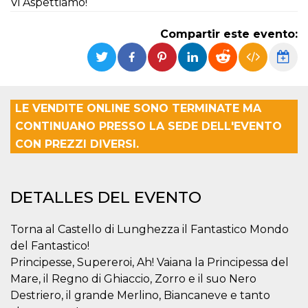
Vi Aspettiamo!
Cookies estrictamente necesarias
Cookies de preferencias
Compartir este evento:
Las cookies estrictamente necesarias permiten
la funcionalidad principal del sitio web, como
el inicio de sesión de usuario y la gestión de
cuentas. El sitio web no se puede utilizar
correctamente sin las cookies estrictamente
necesarias.
LE VENDITE ONLINE SONO TERMINATE MA
Proveedor /
CONTINUANO PRESSO LA SEDE DELL'EVENTO
Nombre
Vencimiento
Descripción
Dominio
CON PREZZI DIVERSI.
cf_clearance
1 año
Esta cookie es
Cloudflare,
utilizada por el
Inc.
servicio
.oooh.events
CloudFlare para
identificar el
DETALLES DEL EVENTO
tráfico web de
confianza y
anular cualquier
Torna al Castello di Lunghezza il Fantastico Mondo
restricción de
seguridad
del Fantastico!
basada en la
dirección IP del
Principesse, Supereroi, Ah! Vaiana la Principessa del
visitante. Es
Mare, il Regno di Ghiaccio, Zorro e il suo Nero
esencial para
apoyar las
Destriero, il grande Merlino, Biancaneve e tanto
funciones de
seguridad de un