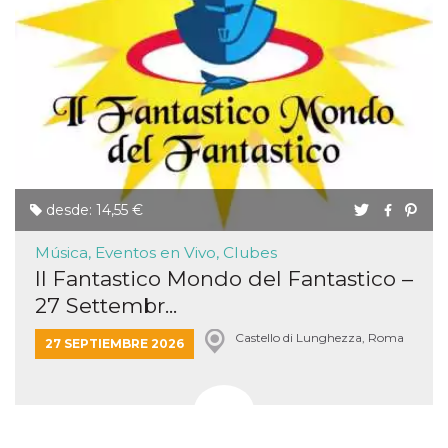
funzional
modifich
dell'inter
vengono
agli uten
nell'ambi
e
implemen
graduali,
garante
un'esper
coerente
determin
utente d
desde: 14,55 €
esperime
Música, Eventos en Vivo, Clubes
Il Fantastico Mondo del Fantastico –
27 Settembr...
Castello di Lunghezza, Roma
27 SEPTIEMBRE 2026