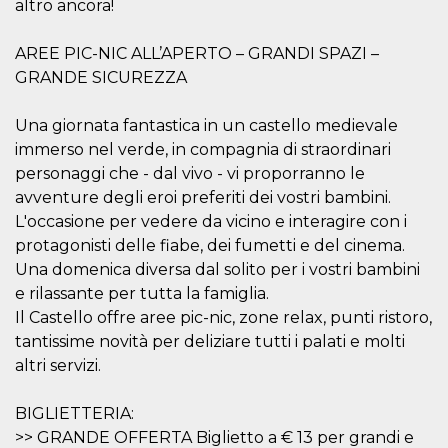
altro ancora!
sitio web y
proporcionar
protección
AREE PIC-NIC ALL’APERTO – GRANDI SPAZI –
contra visitantes
maliciosos.
GRANDE SICUREZZA
wordpress_test_cookie
Sesión
Se utiliza en
Automattic
sitios creados
Inc.
Una giornata fantastica in un castello medievale
con Wordpress.
.oooh.events
Comprueba si el
immerso nel verde, in compagnia di straordinari
navegador tiene
habilitadas las
personaggi che - dal vivo - vi proporranno le
cookies
avventure degli eroi preferiti dei vostri bambini.
PHPSESSID
Sesión
Cookie
PHP.net
L'occasione per vedere da vicino e interagire con i
generada por
oooh.events
aplicaciones
protagonisti delle fiabe, dei fumetti e del cinema.
basadas en el
lenguaje PHP.
Una domenica diversa dal solito per i vostri bambini
Este es un
e rilassante per tutta la famiglia.
identificador de
propósito
Il Castello offre aree pic-nic, zone relax, punti ristoro,
general que se
utiliza para
tantissime novità per deliziare tutti i palati e molti
mantener las
altri servizi.
variables de
sesión del
usuario.
Normalmente es
BIGLIETTERIA:
un número
generado al
>> GRANDE OFFERTA Biglietto a € 13 per grandi e