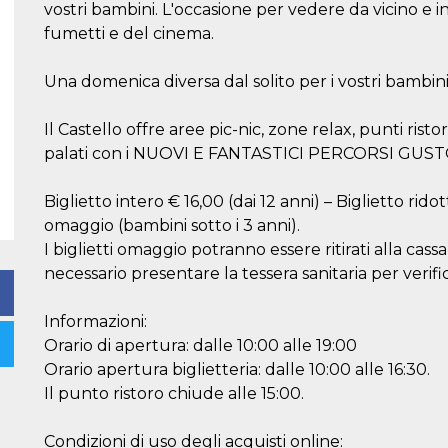
vostri bambini. L'occasione per vedere da vicino e in
fumetti e del cinema.
Una domenica diversa dal solito per i vostri bambini 
Il Castello offre aree pic-nic, zone relax, punti ristor
palati con i NUOVI E FANTASTICI PERCORSI GUSTO e 
Biglietto intero € 16,00 (dai 12 anni) – Biglietto ridott
omaggio (bambini sotto i 3 anni).
I biglietti omaggio potranno essere ritirati alla cas
necessario presentare la tessera sanitaria per veri
Informazioni:
Orario di apertura: dalle 10:00 alle 19:00
Orario apertura biglietteria: dalle 10:00 alle 16:30.
Il punto ristoro chiude alle 15:00.
Condizioni di uso degli acquisti online: