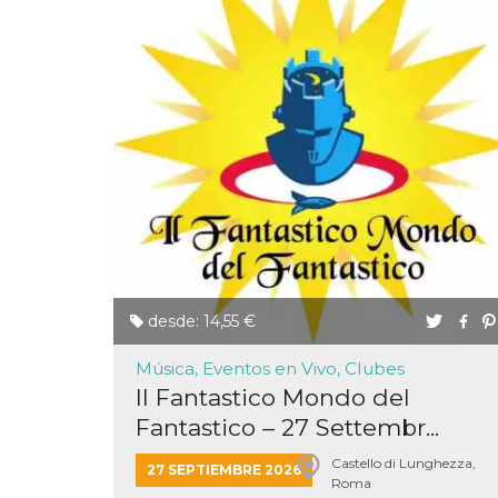
Proveedor /
Nombre
Vencimiento
Descripc
Dominio
c_user
4 semanas 2
Cookie de
Meta
días
de sesió
Platform Inc.
usuario.
.facebook.com
ser de se
permane
durante 
datr
2 años
Esta coo
Meta
identifica
Platform Inc.
desde: 14,55 €
navegado
.facebook.com
conecta 
Facebook
Música, Eventos en Vivo, Clubes
directam
vinculad
Il Fantastico Mondo del
usuario 
Faceboo
Fantastico – 27 Settembr...
individua
Facebook
Castello di Lunghezza,
que se ut
27 SEPTIEMBRE 2026
ayudar c
Roma
seguridad