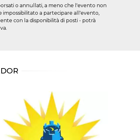
borsati o annullati, a meno che l'evento non
impossibilitato a partecipare all'evento,
te con la disponibilità di posti - potrà
va.
ADOR