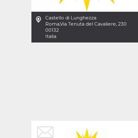
Cookies estrictamente necesarias
Cookies de preferencias
Castello di Lunghezza
Las cookies estrictamente necesarias permiten
Roma
,
Via Tenuta del Cavaliere, 230
la funcionalidad principal del sitio web, como
00132
el inicio de sesión de usuario y la gestión de
cuentas. El sitio web no se puede utilizar
Italia
correctamente sin las cookies estrictamente
necesarias.
Proveedor /
Nombre
Vencimiento
Descripción
Dominio
cf_clearance
1 año
Esta cookie es
Cloudflare,
utilizada por el
Inc.
servicio
.oooh.events
CloudFlare para
identificar el
tráfico web de
confianza y
anular cualquier
restricción de
seguridad
basada en la
dirección IP del
visitante. Es
esencial para
apoyar las
funciones de
seguridad de un