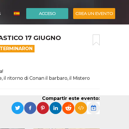
S
ACCESO
CREA UN EVENTO
ITALIANO
ASTICO 17 GIUGNO
ENGLISH
A TERMINARON
a!
 il ritorno di Conan il barbaro, il Mistero
Compartir este evento: