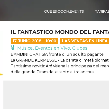
QUE ES OOOH.EVENTS
TARIFA
IL FANTASTICO MONDO DEL FANT
17 JUNIO 2018 - 10:00
LAS VENTAS EN LÍNE
Música, Eventos en Vivo, Clubes
BAMBINI GRATIS!A fronte di un adulto pagante!
La GRANDE KERMESSE - La parata di metà giornat
Tantissime novità: Ah! Vaiana la principessa del mare,
della grande Piramide, e tanto altro ancora.