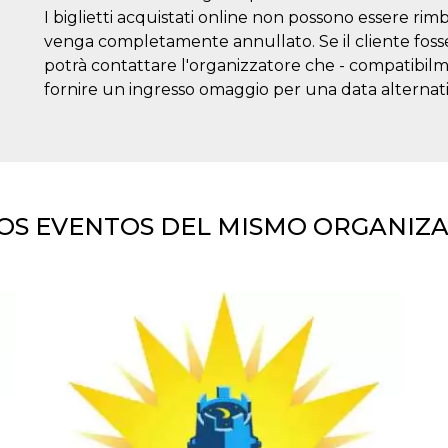
I biglietti acquistati online non possono essere rim
venga completamente annullato. Se il cliente fosse 
potrà contattare l'organizzatore che - compatibilmen
fornire un ingresso omaggio per una data alternati
OS EVENTOS DEL MISMO ORGANIZ