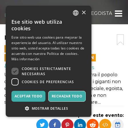
×
IL GIGANTE EGOISTA
Ese sitio web utiliza
ITALIAN
cookies
ENGLISH
IL GIGANTE EGOISTA
Este sitio web usa cookies para mejorar la
experiencia del usuario. Al utilizar nuestro
SPANISH
sitio web, usted acepta todas las cookies de
5 DICIEMBRE 2021 - 16:00
acuerdo con nuestra Política de cookies.
LAS VENTAS EN LÍNEA TERMINARON
Más información
Música, Eventos en Vivo, Clubes
COOKIES ESTRICTAMENTE
NECESARIAS
Un tempo molto lontano abitava la terra il popolo
dei giganti, ma siamo proprio sicuri che i giganti non
COOKIES DE PREFERENCIAS
esistano più? Il nostro è un gigante speciale, egoista,
che ama il suo giardino sopra ogni cosa e non
ACEPTAR TODO
RECHAZAR TODO
sopporta che qualcuno lo possa rovinare....
MOSTRAR DETALLES
Compartir este evento: