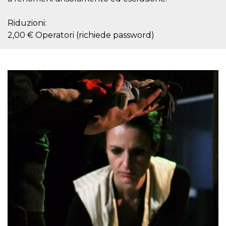
Script.com
utiliza esta
cookie para
Riduzioni:
recordar las
preferencias de
2,00 € Operatori (richiede password)
consentimiento
de cookies de
los visitantes. Es
necesario que el
banner de
cookies de
Cookie-
Script.com
funcione
correctamente.
Declaración de almacenamiento
Tipo de
Nombre
Descripción
almacenamiento
fbssls_314278995690155
Almacenamiento
de sesión
wpEmojiSettingsSupports
Almacenamiento
de sesión
cn_uc__
Almacenamiento
local