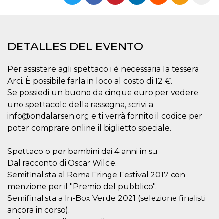
Cookies estrictamente necesarias
Cookies de preferencias
Las cookies estrictamente necesarias permiten
la funcionalidad principal del sitio web, como
DETALLES DEL EVENTO
el inicio de sesión de usuario y la gestión de
cuentas. El sitio web no se puede utilizar
correctamente sin las cookies estrictamente
Per assistere agli spettacoli è necessaria la tessera
necesarias.
Arci. È possibile farla in loco al costo di 12 €.
Proveedor /
Nombre
Vencimiento
Descripción
Se possiedi un buono da cinque euro per vedere
Dominio
uno spettacolo della rassegna, scrivi a
cf_clearance
1 año
Esta cookie es
Cloudflare,
info@ondalarsen.org e ti verrà fornito il codice per
utilizada por el
Inc.
servicio
.oooh.events
poter comprare online il biglietto speciale.
CloudFlare para
identificar el
tráfico web de
confianza y
Spettacolo per bambini dai 4 anni in su
anular cualquier
Dal racconto di Oscar Wilde.
restricción de
seguridad
Semifinalista al Roma Fringe Festival 2017 con
basada en la
dirección IP del
menzione per il "Premio del pubblico".
visitante. Es
Semifinalista a In-Box Verde 2021 (selezione finalisti
esencial para
apoyar las
ancora in corso).
funciones de
seguridad de un