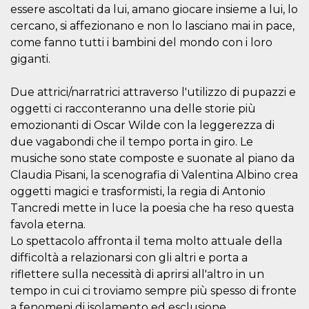
azar, la forma en
essere ascoltati da lui, amano giocare insieme a lui, lo
que se usa
puede ser
cercano, si affezionano e non lo lasciano mai in pace,
específico del
sitio, pero un
come fanno tutti i bambini del mondo con i loro
buen ejemplo es
giganti.
mantener un
estado de inicio
de sesión para
un usuario entre
Due attrici/narratrici attraverso l'utilizzo di pupazzi e
páginas.
oggetti ci racconteranno una delle storie più
m
1 año 1 mes
Esta cookie se
Stripe
emozionanti di Oscar Wilde con la leggerezza di
utiliza
m.stripe.com
generalmente
due vagabondi che il tempo porta in giro. Le
para el
rendimiento y la
musiche sono state composte e suonate al piano da
optimización de
Claudia Pisani, la scenografia di Valentina Albino crea
los servicios de
procesamiento
oggetti magici e trasformisti, la regia di Antonio
de pagos,
facilitando el
Tancredi mette in luce la poesia che ha reso questa
almacenamiento
favola eterna.
de contenidos
en el navegador
Lo spettacolo affronta il tema molto attuale della
para hacer que
las páginas se
difficoltà a relazionarsi con gli altri e porta a
carguen más
rápido.
riflettere sulla necessità di aprirsi all'altro in un
tempo in cui ci troviamo sempre più spesso di fronte
CookieScriptConsent
4 semanas 2
El servicio
CookieScript
días
Cookie-
oooh.events
a fenomeni di isolamento ed esclusione.