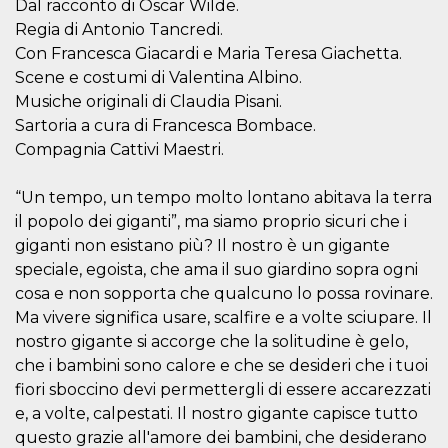
Dal racconto di Oscar Wilde.
sitio web y
proporcionar
Regia di Antonio Tancredi.
protección
Con Francesca Giacardi e Maria Teresa Giachetta.
contra visitantes
maliciosos.
Scene e costumi di Valentina Albino.
wordpress_test_cookie
Sesión
Se utiliza en
Automattic
Musiche originali di Claudia Pisani.
sitios creados
Inc.
Sartoria a cura di Francesca Bombace.
con Wordpress.
.oooh.events
Comprueba si el
Compagnia Cattivi Maestri.
navegador tiene
habilitadas las
cookies
“Un tempo, un tempo molto lontano abitava la terra
PHPSESSID
Sesión
Cookie
PHP.net
il popolo dei giganti”, ma siamo proprio sicuri che i
generada por
oooh.events
aplicaciones
giganti non esistano più? Il nostro è un gigante
basadas en el
lenguaje PHP.
speciale, egoista, che ama il suo giardino sopra ogni
Este es un
cosa e non sopporta che qualcuno lo possa rovinare.
identificador de
propósito
Ma vivere significa usare, scalfire e a volte sciupare. Il
general que se
utiliza para
nostro gigante si accorge che la solitudine è gelo,
mantener las
che i bambini sono calore e che se desideri che i tuoi
variables de
sesión del
fiori sboccino devi permettergli di essere accarezzati
usuario.
Normalmente es
e, a volte, calpestati. Il nostro gigante capisce tutto
un número
generado al
questo grazie all'amore dei bambini, che desiderano