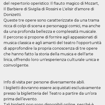
actividad
del repertorio operistico: Il flauto magico di Mozart,
de sesió
Il Barbiere di Siviglia di Rossini e L'elisir d'amore di
sospecho
especial
Donizetti.
la detecc
bots que
Queste tre opere sono caratterizzate da una trama
acceder a
ricca di colpi di scena e personaggi comici, ma anche
servicio
también 
da una profonda bellezza e complessità musicale.
el perfil 
comport
Il percorso si propone di fornire agli appassionati di
asociado
cookie d
musica classica e agli amanti del teatro l'opportunità
se elimin
di approfondire la propria conoscenza di tre opere
después 
días. Est
che hanno fatto la storia della musica e dell'arte
también 
través d
lirica, offrendo loro un'esperienza culturale unica e
gusta y o
coinvolgente.
botones 
etiqueta
Faceboo
colocado
muchos s
web dife
Info di visita per persone diversamente abili.
I biglietti dovranno essere acquistati esclusivamente
dpr
.facebook.com
1 semana
permette
controlla
presso la biglietteria del Teatro a partire da un’ora
funzione
su Faceb
prima dell’evento.
pulsante
Tali biglietti non sono disponibili online, perché è
piace”, r