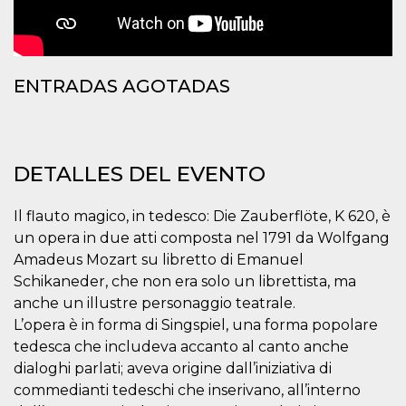
Script.com
utiliza esta
cookie para
recordar las
preferencias de
consentimiento
de cookies de
ENTRADAS AGOTADAS
los visitantes. Es
necesario que el
banner de
cookies de
Cookie-
Script.com
funcione
DETALLES DEL EVENTO
correctamente.
Declaración de almacenamiento
Il flauto magico, in tedesco: Die Zauberflöte, K 620, è
un opera in due atti composta nel 1791 da Wolfgang
Tipo de
Nombre
Descripción
almacenamiento
Amadeus Mozart su libretto di Emanuel
Schikaneder, che non era solo un librettista, ma
fbssls_314278995690155
Almacenamiento
de sesión
anche un illustre personaggio teatrale.
wpEmojiSettingsSupports
Almacenamiento
L’opera è in forma di Singspiel, una forma popolare
de sesión
tedesca che includeva accanto al canto anche
cn_uc__
Almacenamiento
dialoghi parlati; aveva origine dall’iniziativa di
local
commedianti tedeschi che inserivano, all’interno