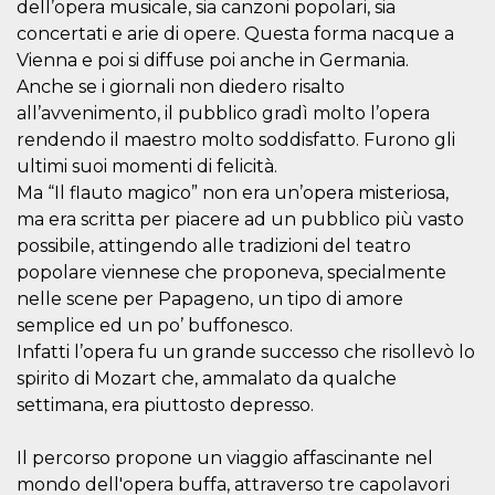
dell’opera musicale, sia canzoni popolari, sia
concertati e arie di opere. Questa forma nacque a
Vienna e poi si diffuse poi anche in Germania.
Anche se i giornali non diedero risalto
all’avvenimento, il pubblico gradì molto l’opera
Proveedor /
rendendo il maestro molto soddisfatto. Furono gli
Nombre
Vencimiento
Descripc
Dominio
ultimi suoi momenti di felicità.
c_user
4 semanas 2
Cookie de
Meta
Ma “Il flauto magico” non era un’opera misteriosa,
días
de sesió
Platform Inc.
usuario.
.facebook.com
ma era scritta per piacere ad un pubblico più vasto
ser de se
possibile, attingendo alle tradizioni del teatro
permane
durante 
popolare viennese che proponeva, specialmente
datr
2 años
Esta coo
Meta
nelle scene per Papageno, un tipo di amore
identifica
Platform Inc.
navegado
semplice ed un po’ buffonesco.
.facebook.com
conecta 
Infatti l’opera fu un grande successo che risollevò lo
Facebook
directam
spirito di Mozart che, ammalato da qualche
vinculad
usuario 
settimana, era piuttosto depresso.
Faceboo
individua
Facebook
Il percorso propone un viaggio affascinante nel
que se ut
ayudar c
mondo dell'opera buffa, attraverso tre capolavori
seguridad