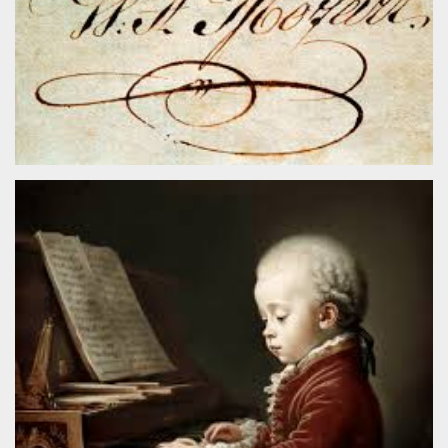
sitio web y
proporcionar
protección
contra visitantes
maliciosos.
wordpress_test_cookie
Sesión
Se utiliza en
Automattic
sitios creados
Inc.
con Wordpress.
.oooh.events
Comprueba si el
navegador tiene
habilitadas las
cookies
PHPSESSID
Sesión
Cookie
PHP.net
generada por
oooh.events
aplicaciones
basadas en el
lenguaje PHP.
Este es un
identificador de
propósito
general que se
utiliza para
mantener las
variables de
sesión del
usuario.
Normalmente es
un número
generado al