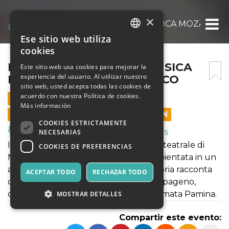
×
IL LINGUAGGIO DELLA MUSICA MOZART IL
Ese sitio web utiliza
ITALIAN
cookies
ENGLISH
IL LINGUAGGIO DELLA MUSICA
Este sitio web usa cookies para mejorar la
experiencia del usuario. Al utilizar nuestro
MOZART IL FLAUTO MAGICO
SPANISH
sitio web, usted acepta todas las cookies de
acuerdo con nuestra Política de cookies.
27 OCTUBRE 2024 - 17:00
Más información
LAS VENTAS EN LÍNEA TERMINARON
COOKIES ESTRICTAMENTE
Música, Eventos en Vivo, Clubes
NECESARIAS
Il Flauto Magico, ultima composizione teatrale di
COOKIES DE PREFERENCIAS
Mozart, è una favola meravigliosa, ambientata in un
antico irreale e fantasioso Egitto. La storia racconta
ACEPTAR TODO
RECHAZAR TODO
come il principe Tamino, aiutato da Papageno,
combatte le forze del male e libera l’amata Pamina.
MOSTRAR DETALLES
Compartir este evento: