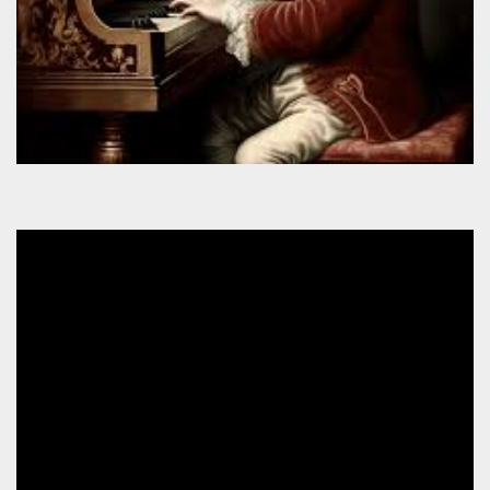
azar, la forma en
que se usa
puede ser
específico del
sitio, pero un
buen ejemplo es
mantener un
estado de inicio
de sesión para
un usuario entre
páginas.
m
1 año 1 mes
Esta cookie se
Stripe
utiliza
m.stripe.com
generalmente
para el
rendimiento y la
optimización de
los servicios de
procesamiento
de pagos,
facilitando el
almacenamiento
de contenidos
en el navegador
para hacer que
las páginas se
carguen más
rápido.
CookieScriptConsent
4 semanas 2
El servicio
CookieScript
días
Cookie-
oooh.events