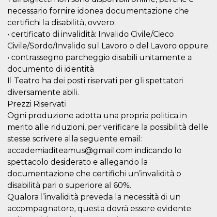
le impos
necessario fornire idonea documentazione che
della lin
permetto
certifichi la disabilità, ovvero:
condivide
• certificato di invalidità: Invalido Civile/Cieco
pagina.
Civile/Sordo/Invalido sul Lavoro o del Lavoro oppure;
fr
3 meses
Contiene
Meta
combina
Platform Inc.
• contrassegno parcheggio disabili unitamente a
identific
.facebook.com
única de
documento di identità
navegado
Il Teatro ha dei posti riservati per gli spettatori
utiliza p
publicid
diversamente abili.
dirigida.
Prezzi Riservati
oo
5 años
Cookie d
Meta
Ogni produzione adotta una propria politica in
exclusió
Platform Inc.
anuncios
.facebook.com
merito alle riduzioni, per verificare la possibilità delle
sb
2 años
Identific
stesse scrivere alla seguente email:
Meta
navegad
Platform Inc.
accademiaditeamus@gmail.com indicando lo
Faceboo
.facebook.com
autentica
spettacolo desiderato e allegando la
marketin
cookies 
documentazione che certifichi un’invalidità o
función
disabilità pari o superiore al 60%.
específic
Faceboo
Qualora l’invalidità preveda la necessità di un
usida
.facebook.com
Sesión
raccoglie
accompagnatore, questa dovrà essere evidente
informaz