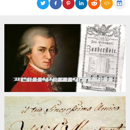
Cookies estrictamente necesarias
Cookies de preferencias
Las cookies estrictamente necesarias permiten
la funcionalidad principal del sitio web, como
el inicio de sesión de usuario y la gestión de
cuentas. El sitio web no se puede utilizar
correctamente sin las cookies estrictamente
necesarias.
Proveedor /
Nombre
Vencimiento
Descripción
Dominio
cf_clearance
1 año
Esta cookie es
Cloudflare,
utilizada por el
Inc.
servicio
.oooh.events
CloudFlare para
identificar el
tráfico web de
confianza y
anular cualquier
restricción de
seguridad
basada en la
dirección IP del
visitante. Es
esencial para
apoyar las
funciones de
seguridad de un