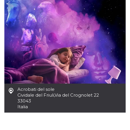
sitio web y
proporcionar
protección
contra visitantes
maliciosos.
wordpress_test_cookie
Sesión
Se utiliza en
Automattic
sitios creados
Inc.
con Wordpress.
.oooh.events
Comprueba si el
navegador tiene
habilitadas las
cookies
PHPSESSID
Sesión
Cookie
PHP.net
generada por
oooh.events
aplicaciones
basadas en el
lenguaje PHP.
Este es un
identificador de
Acrobati del sole
propósito
general que se
Cividale del Friuli
,
Via del Crognolet 22
utiliza para
33043
mantener las
variables de
Italia
sesión del
usuario.
Normalmente es
un número
generado al