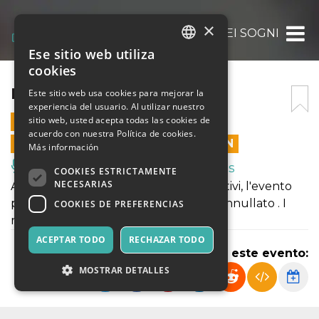
×
IL MONDO DEI SOGNI
Ese sitio web utiliza
ITALIAN
cookies
ENGLISH
IL MONDO DEI SOGNI
Este sitio web usa cookies para mejorar la
experiencia del usuario. Al utilizar nuestro
SPANISH
sitio web, usted acepta todas las cookies de
2 AGOSTO 2025 - 21:00
acuerdo con nuestra Política de cookies.
LAS VENTAS EN LÍNEA TERMINARON
Más información
Música, Eventos en Vivo, Clubes
COOKIES ESTRICTAMENTE
NECESARIAS
A causa di problemi tecnico organizzativi, l'evento
programmato in questa data è stato annullato . I
COOKIES DE PREFERENCIAS
rimborsi avverranno in automatico.
ACEPTAR TODO
RECHAZAR TODO
Compartir este evento:
MOSTRAR DETALLES