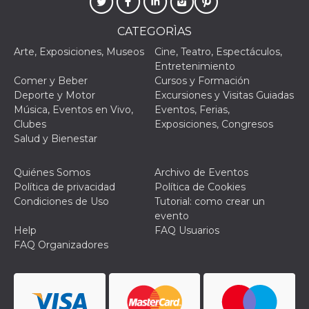
CATEGORÌAS
Arte, Exposiciones, Museos
Cine, Teatro, Espectáculos,
Entretenimiento
Comer y Beber
Cursos y Formación
Proveedor /
Nombre
Vencimiento
Descripc
Dominio
Deporte y Motor
Excursiones y Visitas Guiadas
Música, Eventos en Vivo,
Eventos, Ferias,
c_user
4 semanas 2
Cookie de
Meta
días
de sesió
Clubes
Exposiciones, Congresos
Platform Inc.
usuario.
.facebook.com
Salud y Bienestar
ser de se
permane
durante 
Quiénes Somos
Archivo de Eventos
datr
2 años
Esta coo
Meta
Política de privacidad
Política de Cookies
identifica
Platform Inc.
Condiciones de Uso
Tutorial: como crear un
navegado
.facebook.com
conecta 
evento
Facebook
Help
FAQ Usuarios
directam
vinculad
FAQ Organizadores
usuario 
Faceboo
individua
Facebook
que se ut
ayudar c
seguridad