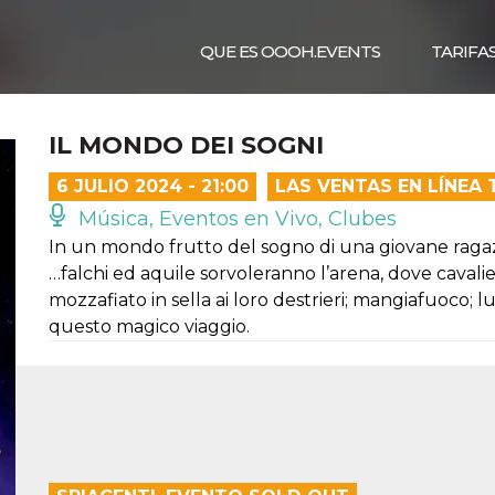
QUE ES OOOH.EVENTS
TARIFA
IL MONDO DEI SOGNI
6 JULIO 2024 - 21:00
LAS VENTAS EN LÍNEA
Música, Eventos en Vivo, Clubes
In un mondo frutto del sogno di una giovane rag
…falchi ed aquile sorvoleranno l’arena, dove cavalie
mozzafiato in sella ai loro destrieri; mangiafuoco;
questo magico viaggio.