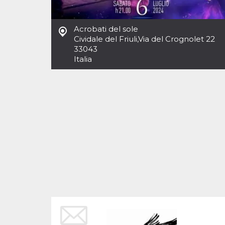
Cookies estrictamente necesarias
Cookies de preferencias
Acrobati del sole
Las cookies estrictamente necesarias permiten
Cividale del Friuli
,
Via del Crognolet 22
la funcionalidad principal del sitio web, como
33043
el inicio de sesión de usuario y la gestión de
cuentas. El sitio web no se puede utilizar
Italia
correctamente sin las cookies estrictamente
necesarias.
Proveedor /
Nombre
Vencimiento
Descripción
Dominio
cf_clearance
1 año
Esta cookie es
Cloudflare,
utilizada por el
Inc.
servicio
.oooh.events
CloudFlare para
identificar el
tráfico web de
confianza y
anular cualquier
restricción de
seguridad
basada en la
dirección IP del
visitante. Es
esencial para
apoyar las
funciones de
seguridad de un