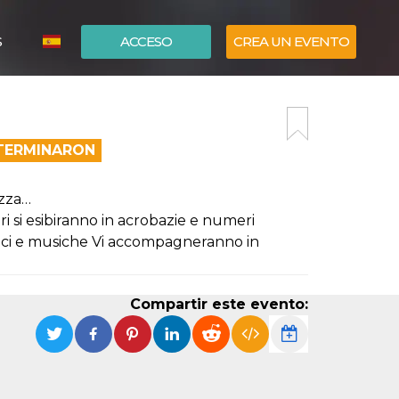
S
ACCESO
CREA UN EVENTO
ITALIANO
ENGLISH
 TERMINARON
azza…
ri si esibiranno in acrobazie e numeri
 luci e musiche Vi accompagneranno in
Compartir este evento: