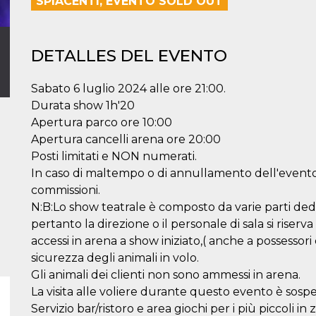
SPIACENTI, EVENTO SOLD OUT
DETALLES DEL EVENTO
Sabato 6 luglio 2024 alle ore 21:00.
Durata show 1h'20
Apertura parco ore 10:00
Apertura cancelli arena ore 20:00
Posti limitati e NON numerati.
In caso di maltempo o di annullamento dell'evento, i
commissioni.
N:B:Lo show teatrale è composto da varie parti dedica
pertanto la direzione o il personale di sala si riserv
accessi in arena a show iniziato,( anche a possessori d
sicurezza degli animali in volo.
Gli animali dei clienti non sono ammessi in arena.
La visita alle voliere durante questo evento è sospe
Servizio bar/ristoro e area giochi per i più piccoli in 