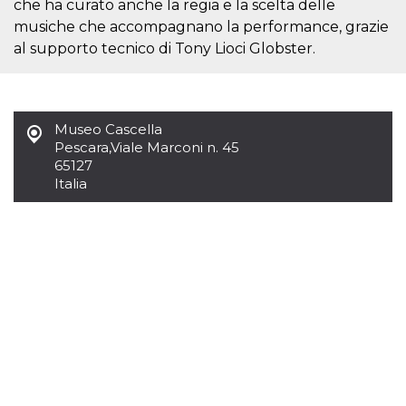
che ha curato anche la regia e la scelta delle
sitio web y
proporcionar
musiche che accompagnano la performance, grazie
protección
al supporto tecnico di Tony Lioci Globster.
contra visitantes
maliciosos.
wordpress_test_cookie
Sesión
Se utiliza en
Automattic
sitios creados
Inc.
con Wordpress.
.oooh.events
Comprueba si el
Museo Cascella
navegador tiene
Pescara
,
Viale Marconi n. 45
habilitadas las
65127
cookies
Italia
PHPSESSID
Sesión
Cookie
PHP.net
generada por
oooh.events
aplicaciones
basadas en el
lenguaje PHP.
Este es un
identificador de
propósito
general que se
utiliza para
mantener las
variables de
sesión del
usuario.
Normalmente es
un número
generado al