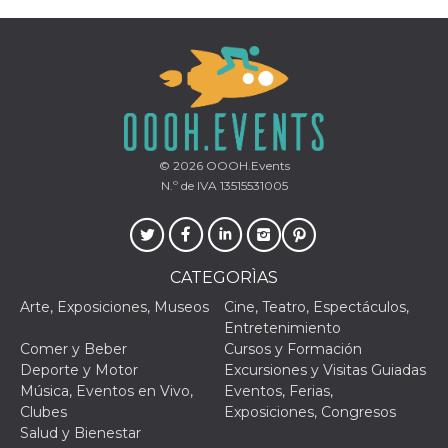
Script.com
utiliza esta
cookie para
recordar las
preferencias de
consentimiento
de cookies de
los visitantes. Es
necesario que el
banner de
cookies de
Cookie-
© 2026
OOOH.Events
Script.com
funcione
N.º de IVA 13515531005
correctamente.
Declaración de almacenamiento
Tipo de
Nombre
Descripción
CATEGORÌAS
almacenamiento
Arte, Exposiciones, Museos
Cine, Teatro, Espectáculos,
fbssls_314278995690155
Almacenamiento
de sesión
Entretenimiento
Comer y Beber
Cursos y Formación
wpEmojiSettingsSupports
Almacenamiento
de sesión
Deporte y Motor
Excursiones y Visitas Guiadas
Música, Eventos en Vivo,
Eventos, Ferias,
cn_uc__
Almacenamiento
Clubes
Exposiciones, Congresos
local
Salud y Bienestar