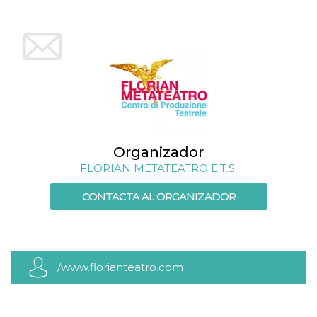
azar, la forma en
que se usa
puede ser
específico del
sitio, pero un
buen ejemplo es
mantener un
estado de inicio
de sesión para
un usuario entre
páginas.
m
1 año 1 mes
Esta cookie se
Stripe
utiliza
m.stripe.com
generalmente
Organizador
para el
rendimiento y la
FLORIAN METATEATRO E.T.S.
optimización de
los servicios de
procesamiento
CONTACTA AL ORGANIZADOR
de pagos,
facilitando el
almacenamiento
de contenidos
en el navegador
para hacer que
las páginas se
/www.florianteatro.com
carguen más
rápido.
CookieScriptConsent
4 semanas 2
El servicio
CookieScript
días
Cookie-
oooh.events