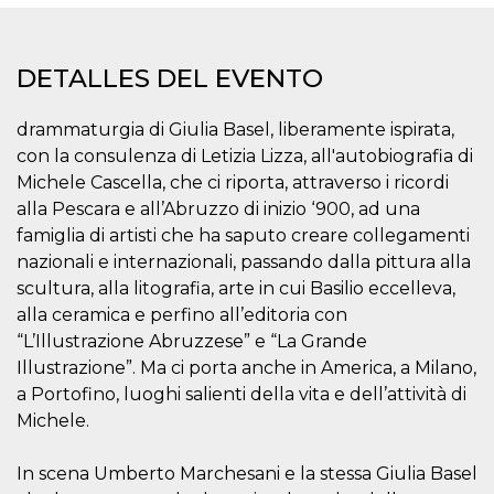
Cookies estrictamente necesarias
Cookies de preferencias
DETALLES DEL EVENTO
Las cookies estrictamente necesarias permiten
la funcionalidad principal del sitio web, como
el inicio de sesión de usuario y la gestión de
drammaturgia di Giulia Basel, liberamente ispirata,
cuentas. El sitio web no se puede utilizar
correctamente sin las cookies estrictamente
con la consulenza di Letizia Lizza, all'autobiografia di
necesarias.
Michele Cascella, che ci riporta, attraverso i ricordi
Proveedor /
Nombre
Vencimiento
Descripción
alla Pescara e all’Abruzzo di inizio ‘900, ad una
Dominio
famiglia di artisti che ha saputo creare collegamenti
cf_clearance
1 año
Esta cookie es
Cloudflare,
nazionali e internazionali, passando dalla pittura alla
utilizada por el
Inc.
servicio
.oooh.events
scultura, alla litografia, arte in cui Basilio eccelleva,
CloudFlare para
identificar el
alla ceramica e perfino all’editoria con
tráfico web de
confianza y
“L’Illustrazione Abruzzese” e “La Grande
anular cualquier
Illustrazione”. Ma ci porta anche in America, a Milano,
restricción de
seguridad
a Portofino, luoghi salienti della vita e dell’attività di
basada en la
dirección IP del
Michele.
visitante. Es
esencial para
apoyar las
In scena Umberto Marchesani e la stessa Giulia Basel
funciones de
seguridad de un