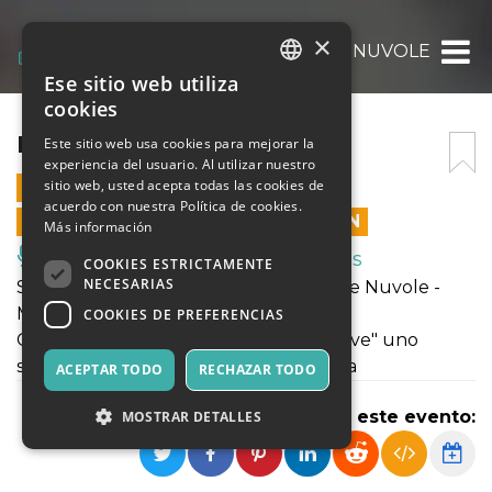
×
IL TEMPO DELLE NUVOLE
Ese sitio web utiliza
ITALIAN
cookies
ENGLISH
IL TEMPO DELLE NUVOLE
Este sitio web usa cookies para mejorar la
experiencia del usuario. Al utilizar nuestro
SPANISH
sitio web, usted acepta todas las cookies de
27 AGOSTO 2020 - 19:00
acuerdo con nuestra Política de cookies.
LAS VENTAS EN LÍNEA TERMINARON
Más información
Música, Eventos en Vivo, Clubes
COOKIES ESTRICTAMENTE
NECESARIAS
Spettacolo Tout Public "Il Tempo delle Nuvole -
Michele Cascella dallo Stabilimento
COOKIES DE PREFERENCIAS
Cromolitografico di Basilio a PacificGrove" uno
spettacolo reading dedicato ai Cascella
ACEPTAR TODO
RECHAZAR TODO
Compartir este evento:
MOSTRAR DETALLES