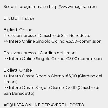
sitio web y
Scopri il programma su http://www.imaginaria.eu
proporcionar
protección
contra visitantes
maliciosos.
BIGLIETTI 2024
wordpress_test_cookie
Sesión
Se utiliza en
Automattic
sitios creados
Inc.
Biglietti Online:
con Wordpress.
.oooh.events
Comprueba si el
Proiezioni presso il Chiostro di San Benedetto
navegador tiene
habilitadas las
>> Intero Online Singolo Giorno: €5,00+commissioni
cookies
PHPSESSID
Sesión
Cookie
PHP.net
Proiezioni presso il Giardino dei Limoni
generada por
oooh.events
aplicaciones
>> Intero Online Singolo Giorno: €3,00+commissioni
basadas en el
lenguaje PHP.
Este es un
Biglietti Onsite:
identificador de
propósito
>> Intero Onsite Singolo Giorno: €3,00 (Giardino dei
general que se
utiliza para
Limoni)
mantener las
>> Intero Onsite Singolo Giorno: €5,00 (Chiostro di
variables de
sesión del
San Benedetto)
usuario.
Normalmente es
un número
ACQUISTA ONLINE PER AVERE IL POSTO
generado al