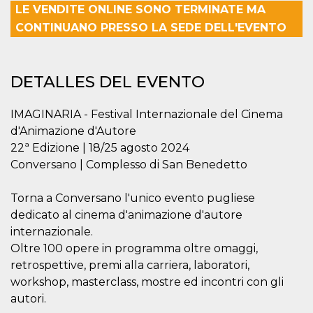
Cookies estrictamente necesarias
LE VENDITE ONLINE SONO TERMINATE MA
Cookies de preferencias
CONTINUANO PRESSO LA SEDE DELL'EVENTO
Las cookies estrictamente necesarias permiten
la funcionalidad principal del sitio web, como
el inicio de sesión de usuario y la gestión de
DETALLES DEL EVENTO
cuentas. El sitio web no se puede utilizar
correctamente sin las cookies estrictamente
necesarias.
IMAGINARIA - Festival Internazionale del Cinema
Proveedor /
d'Animazione d'Autore
Nombre
Vencimiento
Descripción
Dominio
22ª Edizione | 18/25 agosto 2024
cf_clearance
1 año
Esta cookie es
Cloudflare,
Conversano | Complesso di San Benedetto
utilizada por el
Inc.
servicio
.oooh.events
CloudFlare para
identificar el
Torna a Conversano l'unico evento pugliese
tráfico web de
dedicato al cinema d'animazione d'autore
confianza y
anular cualquier
internazionale.
restricción de
seguridad
Oltre 100 opere in programma oltre omaggi,
basada en la
dirección IP del
retrospettive, premi alla carriera, laboratori,
visitante. Es
workshop, masterclass, mostre ed incontri con gli
esencial para
apoyar las
autori.
funciones de
seguridad de un