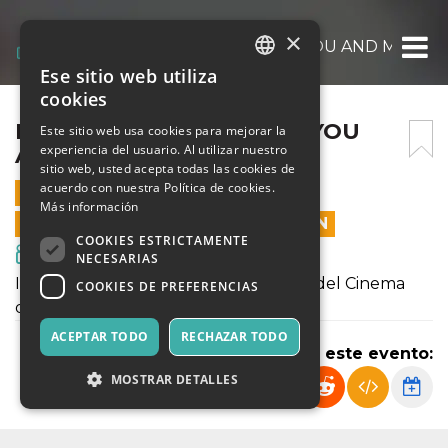
×
IMAGINARIA – BETWEEN YOU AND ME
Ese sitio web utiliza
ITALIAN
cookies
ENGLISH
IMAGINARIA – BETWEEN YOU
Este sitio web usa cookies para mejorar la
experiencia del usuario. Al utilizar nuestro
AND ME
SPANISH
sitio web, usted acepta todas las cookies de
acuerdo con nuestra Política de cookies.
19 AGOSTO 2024 - 20:30
Más información
LAS VENTAS EN LÍNEA TERMINARON
COOKIES ESTRICTAMENTE
Cine y Medios
NECESARIAS
IMAGINARIA - Festival Internazionale del Cinema
COOKIES DE PREFERENCIAS
d'Animazione d'Autore
ACEPTAR TODO
RECHAZAR TODO
Compartir este evento:
MOSTRAR DETALLES