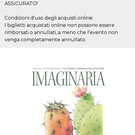
azar, la forma en
ASSICURATO!
que se usa
puede ser
específico del
sitio, pero un
Condizioni d'uso degli acquisti online:
buen ejemplo es
I biglietti acquistati online non possono essere
mantener un
estado de inicio
rimborsati o annullati, a meno che l'evento non
de sesión para
un usuario entre
venga completamente annullato.
páginas.
m
1 año 1 mes
Esta cookie se
Stripe
utiliza
m.stripe.com
generalmente
para el
rendimiento y la
optimización de
los servicios de
procesamiento
de pagos,
facilitando el
almacenamiento
de contenidos
en el navegador
para hacer que
las páginas se
carguen más
rápido.
CookieScriptConsent
4 semanas 2
El servicio
CookieScript
días
Cookie-
oooh.events