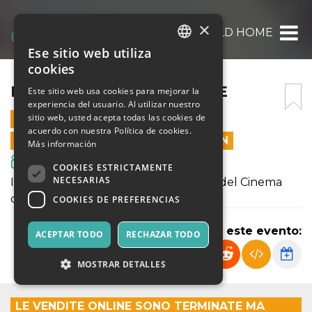
×
IMAGINARIA – COLD HOME
Ese sitio web utiliza
ITALIAN
cookies
ENGLISH
IMAGINARIA – COLD HOME
Este sitio web usa cookies para mejorar la
experiencia del usuario. Al utilizar nuestro
SPANISH
sitio web, usted acepta todas las cookies de
19 AGOSTO 2025 - 21:30
acuerdo con nuestra Política de cookies.
LAS VENTAS EN LÍNEA TERMINARON
Más información
Cine y Medios
COOKIES ESTRICTAMENTE
NECESARIAS
IMAGINARIA - Festival Internazionale del Cinema
d'Animazione d'Autore
COOKIES DE PREFERENCIAS
Compartir este evento:
ACEPTAR TODO
RECHAZAR TODO
MOSTRAR DETALLES
LE VENDITE ONLINE SONO TERMINATE MA