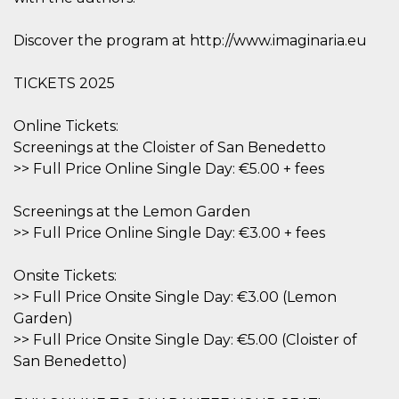
Script.com
utiliza esta
cookie para
Discover the program at http://www.imaginaria.eu
recordar las
preferencias de
consentimiento
de cookies de
TICKETS 2025
los visitantes. Es
necesario que el
banner de
Online Tickets:
cookies de
Cookie-
Screenings at the Cloister of San Benedetto
Script.com
funcione
>> Full Price Online Single Day: €5.00 + fees
correctamente.
Declaración de almacenamiento
Screenings at the Lemon Garden
>> Full Price Online Single Day: €3.00 + fees
Tipo de
Nombre
Descripción
almacenamiento
Onsite Tickets:
fbssls_314278995690155
Almacenamiento
de sesión
>> Full Price Onsite Single Day: €3.00 (Lemon
wpEmojiSettingsSupports
Almacenamiento
Garden)
de sesión
>> Full Price Onsite Single Day: €5.00 (Cloister of
cn_uc__
Almacenamiento
San Benedetto)
local