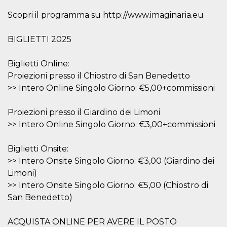
sitio web y
proporcionar
Scopri il programma su http://www.imaginaria.eu
protección
contra visitantes
maliciosos.
BIGLIETTI 2025
wordpress_test_cookie
Sesión
Se utiliza en
Automattic
sitios creados
Inc.
Biglietti Online:
con Wordpress.
.oooh.events
Comprueba si el
Proiezioni presso il Chiostro di San Benedetto
navegador tiene
habilitadas las
>> Intero Online Singolo Giorno: €5,00+commissioni
cookies
PHPSESSID
Sesión
Cookie
PHP.net
Proiezioni presso il Giardino dei Limoni
generada por
oooh.events
aplicaciones
>> Intero Online Singolo Giorno: €3,00+commissioni
basadas en el
lenguaje PHP.
Este es un
Biglietti Onsite:
identificador de
propósito
>> Intero Onsite Singolo Giorno: €3,00 (Giardino dei
general que se
utiliza para
Limoni)
mantener las
>> Intero Onsite Singolo Giorno: €5,00 (Chiostro di
variables de
sesión del
San Benedetto)
usuario.
Normalmente es
un número
generado al
ACQUISTA ONLINE PER AVERE IL POSTO