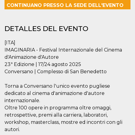
Cookies estrictamente necesarias
CONTINUANO PRESSO LA SEDE DELL'EVENTO
Cookies de preferencias
Las cookies estrictamente necesarias permiten
la funcionalidad principal del sitio web, como
DETALLES DEL EVENTO
el inicio de sesión de usuario y la gestión de
cuentas. El sitio web no se puede utilizar
correctamente sin las cookies estrictamente
[ITA]
necesarias.
IMAGINARIA - Festival Internazionale del Cinema
Proveedor /
Nombre
Vencimiento
Descripción
d'Animazione d'Autore
Dominio
23ª Edizione | 17/24 agosto 2025
cf_clearance
1 año
Esta cookie es
Cloudflare,
Conversano | Complesso di San Benedetto
utilizada por el
Inc.
servicio
.oooh.events
CloudFlare para
identificar el
Torna a Conversano l'unico evento pugliese
tráfico web de
confianza y
dedicato al cinema d'animazione d'autore
anular cualquier
internazionale.
restricción de
seguridad
Oltre 100 opere in programma oltre omaggi,
basada en la
dirección IP del
retrospettive, premi alla carriera, laboratori,
visitante. Es
workshop, masterclass, mostre ed incontri con gli
esencial para
apoyar las
autori.
funciones de
seguridad de un