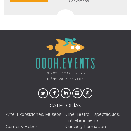
Conversano
funzional
modifich
dell'inter
vengono
agli uten
nell'ambi
e
implemen
graduali,
garante
un'esper
coerente
determin
utente d
esperime
© 2026
OOOH.Events
N.º de IVA 13515531005
CATEGORÌAS
Arte, Exposiciones, Museos
Cine, Teatro, Espectáculos,
Entretenimiento
Comer y Beber
Cursos y Formación