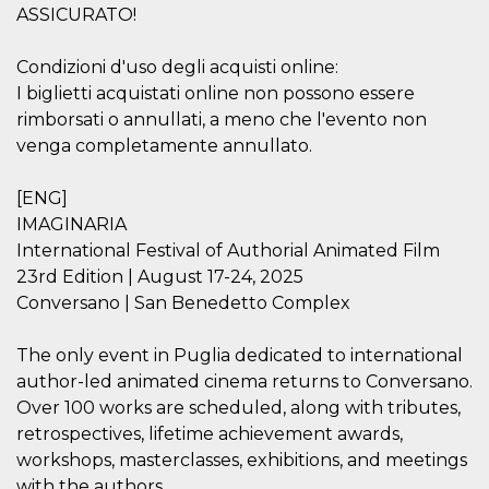
azar, la forma en
ASSICURATO!
que se usa
puede ser
específico del
sitio, pero un
Condizioni d'uso degli acquisti online:
buen ejemplo es
I biglietti acquistati online non possono essere
mantener un
estado de inicio
rimborsati o annullati, a meno che l'evento non
de sesión para
un usuario entre
venga completamente annullato.
páginas.
m
1 año 1 mes
Esta cookie se
Stripe
[ENG]
utiliza
m.stripe.com
generalmente
IMAGINARIA
para el
rendimiento y la
International Festival of Authorial Animated Film
optimización de
23rd Edition | August 17-24, 2025
los servicios de
procesamiento
Conversano | San Benedetto Complex
de pagos,
facilitando el
almacenamiento
The only event in Puglia dedicated to international
de contenidos
en el navegador
author-led animated cinema returns to Conversano.
para hacer que
las páginas se
Over 100 works are scheduled, along with tributes,
carguen más
rápido.
retrospectives, lifetime achievement awards,
workshops, masterclasses, exhibitions, and meetings
CookieScriptConsent
4 semanas 2
El servicio
CookieScript
días
Cookie-
oooh.events
with the authors.