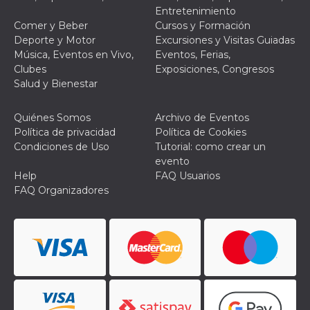
Script.com
Entretenimiento
utiliza esta
cookie para
Comer y Beber
Cursos y Formación
recordar las
Deporte y Motor
Excursiones y Visitas Guiadas
preferencias de
consentimiento
Música, Eventos en Vivo,
Eventos, Ferias,
de cookies de
Clubes
Exposiciones, Congresos
los visitantes. Es
necesario que el
Salud y Bienestar
banner de
cookies de
Cookie-
Quiénes Somos
Archivo de Eventos
Script.com
funcione
Política de privacidad
Política de Cookies
correctamente.
Condiciones de Uso
Tutorial: como crear un
Declaración de almacenamiento
evento
Help
FAQ Usuarios
Tipo de
FAQ Organizadores
Nombre
Descripción
almacenamiento
fbssls_314278995690155
Almacenamiento
de sesión
wpEmojiSettingsSupports
Almacenamiento
de sesión
cn_uc__
Almacenamiento
local