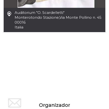
sitio web y
proporcionar
protección
Auditorium "O. Scardelletti"
contra visitantes
maliciosos.
Monterotondo Stazione
,
Via Monte Pollino n. 45
00016
wordpress_test_cookie
Sesión
Se utiliza en
Automattic
Italia
sitios creados
Inc.
con Wordpress.
.oooh.events
Comprueba si el
navegador tiene
habilitadas las
cookies
PHPSESSID
Sesión
Cookie
PHP.net
generada por
oooh.events
aplicaciones
basadas en el
lenguaje PHP.
Este es un
identificador de
propósito
general que se
utiliza para
mantener las
variables de
sesión del
usuario.
Normalmente es
un número
Organizador
generado al