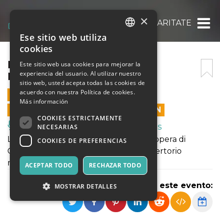
×
IN TRISTITIA HILARIS, IN HILARITATE TRIST
Ese sitio web utiliza
ITALIAN
cookies
ENGLISH
IN TRISTITIA HILARIS, IN
Este sitio web usa cookies para mejorar la
experiencia del usuario. Al utilizar nuestro
HILARITATE TRISTIS
SPANISH
sitio web, usted acepta todas las cookies de
acuerdo con nuestra Política de cookies.
15 OCTUBRE 2023 - 21:00
Más información
LAS VENTAS EN LÍNEA TERMINARON
COOKIES ESTRICTAMENTE
Música, Eventos en Vivo, Clubes
NECESARIAS
Libero adattamento da "Il Candelaio", opera di
COOKIES DE PREFERENCIAS
Giordano Bruno, con musiche del repertorio
medievale e rinascimentale.
ACEPTAR TODO
RECHAZAR TODO
Compartir este evento:
MOSTRAR DETALLES