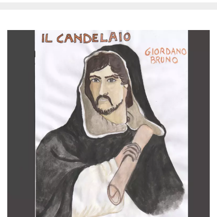
Cookies estrictamente necesarias
Cookies de preferencias
Las cookies estrictamente necesarias permiten
la funcionalidad principal del sitio web, como
el inicio de sesión de usuario y la gestión de
cuentas. El sitio web no se puede utilizar
correctamente sin las cookies estrictamente
necesarias.
Proveedor /
Nombre
Vencimiento
Descripción
Dominio
cf_clearance
1 año
Esta cookie es
Cloudflare,
utilizada por el
Inc.
servicio
.oooh.events
CloudFlare para
identificar el
tráfico web de
confianza y
anular cualquier
restricción de
seguridad
basada en la
dirección IP del
visitante. Es
esencial para
apoyar las
funciones de
seguridad de un