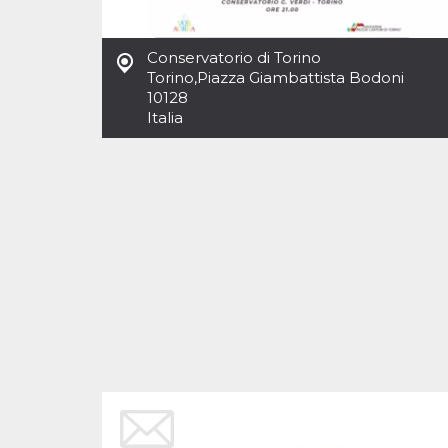
Cookies estrictamente necesarias
Cookies de preferencias
Conservatorio di Torino
Las cookies estrictamente necesarias permiten
Torino
,
Piazza Giambattista Bodoni
la funcionalidad principal del sitio web, como
10128
el inicio de sesión de usuario y la gestión de
cuentas. El sitio web no se puede utilizar
Italia
correctamente sin las cookies estrictamente
necesarias.
Proveedor /
Nombre
Vencimiento
Descripción
Dominio
cf_clearance
1 año
Esta cookie es
Cloudflare,
utilizada por el
Inc.
servicio
.oooh.events
CloudFlare para
identificar el
tráfico web de
confianza y
anular cualquier
restricción de
seguridad
basada en la
dirección IP del
visitante. Es
esencial para
apoyar las
funciones de
seguridad de un