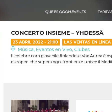
QUE ES OOOH.EVENTS
TARIFA
CONCERTO INSIEME – YHDESSÃ
23 ABRIL 2022 - 21:00
LAS VENTAS EN LÍNE
Música, Eventos en Vivo, Clubes
Il celebre coro giovanile finlandese Vox Aurea è osp
europeo che supera ogni frontiera e unisce il Med