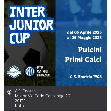
sitio web y
proporcionar
protección
contra visitantes
maliciosos.
wordpress_test_cookie
Sesión
Se utiliza en
Automattic
sitios creados
Inc.
con Wordpress.
.oooh.events
Comprueba si el
navegador tiene
habilitadas las
cookies
PHPSESSID
Sesión
Cookie
PHP.net
generada por
oooh.events
aplicaciones
basadas en el
lenguaje PHP.
Este es un
identificador de
propósito
general que se
utiliza para
mantener las
C.S. Enotria
variables de
sesión del
Milano
,
Via Carlo Cazzaniga 26
usuario.
20132
Normalmente es
un número
Italia
generado al