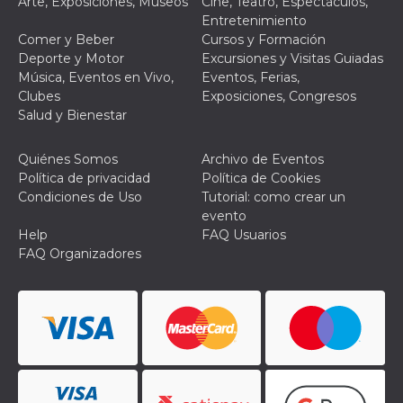
Arte, Exposiciones, Museos
Cine, Teatro, Espectáculos,
Entretenimiento
Comer y Beber
Cursos y Formación
Deporte y Motor
Excursiones y Visitas Guiadas
Música, Eventos en Vivo,
Eventos, Ferias,
Clubes
Exposiciones, Congresos
Proveedor /
Salud y Bienestar
Nombre
Vencimiento
Descripc
Dominio
c_user
4 semanas 2
Cookie de
Meta
Quiénes Somos
Archivo de Eventos
días
de sesió
Platform Inc.
usuario.
.facebook.com
Política de privacidad
Política de Cookies
ser de se
Condiciones de Uso
Tutorial: como crear un
permane
durante 
evento
Help
FAQ Usuarios
datr
2 años
Esta coo
Meta
identifica
Platform Inc.
FAQ Organizadores
navegado
.facebook.com
conecta 
Facebook
directam
vinculad
usuario 
Faceboo
individua
Facebook
que se ut
ayudar c
seguridad