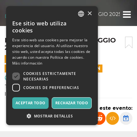
×
INTER JUNIOR CUP 04 MAGGIO 2025
Ese sitio web utiliza
ITALIAN
cookies
ENGLISH
INTER JUNIOR CUP 04 MAGGIO
Este sitio web usa cookies para mejorar la
experiencia del usuario. Al utilizar nuestro
2025
SPANISH
sitio web, usted acepta todas las cookies de
acuerdo con nuestra Política de cookies.
4 MAYO 2025 - 13:30
Más información
LAS VENTAS EN LÍNEA TERMINARON
COOKIES ESTRICTAMENTE
Deporte y Motores
NECESARIAS
Torneo
COOKIES DE PREFERENCIAS
INTER JUNIOR CUP 2025
ACEPTAR TODO
RECHAZAR TODO
Compartir este evento:
MOSTRAR DETALLES