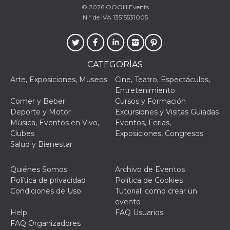
© 2026
OOOH.Events
N.º de IVA 13515531005
Proveedor /
CATEGORÌAS
Nombre
Vencimiento
Descripc
Dominio
Arte, Exposiciones, Museos
Cine, Teatro, Espectáculos,
c_user
4 semanas 2
Cookie de
Meta
Entretenimiento
días
de sesió
Platform Inc.
usuario.
.facebook.com
Comer y Beber
Cursos y Formación
ser de se
Deporte y Motor
Excursiones y Visitas Guiadas
permane
durante 
Música, Eventos en Vivo,
Eventos, Ferias,
Clubes
Exposiciones, Congresos
datr
2 años
Esta coo
Meta
identifica
Salud y Bienestar
Platform Inc.
navegado
.facebook.com
conecta 
Facebook
Quiénes Somos
Archivo de Eventos
directam
vinculad
Política de privacidad
Política de Cookies
usuario 
Condiciones de Uso
Tutorial: como crear un
Faceboo
individua
evento
Facebook
Help
FAQ Usuarios
que se ut
ayudar c
FAQ Organizadores
seguridad