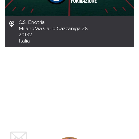
azar, la forma en
que se usa
puede ser
específico del
sitio, pero un
C.S. Enotria
buen ejemplo es
mantener un
Milano
,
Via Carlo Cazzaniga 26
estado de inicio
20132
de sesión para
un usuario entre
Italia
páginas.
m
1 año 1 mes
Esta cookie se
Stripe
utiliza
m.stripe.com
generalmente
para el
rendimiento y la
optimización de
los servicios de
procesamiento
de pagos,
facilitando el
almacenamiento
de contenidos
en el navegador
para hacer que
las páginas se
carguen más
rápido.
CookieScriptConsent
4 semanas 2
El servicio
CookieScript
días
Cookie-
oooh.events