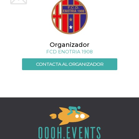
Script.com
utiliza esta
cookie para
recordar las
preferencias de
consentimiento
de cookies de
los visitantes. Es
necesario que el
banner de
Organizador
cookies de
Cookie-
FCD ENOTRIA 1908
Script.com
funcione
correctamente.
CONTACTA AL ORGANIZADOR
Declaración de almacenamiento
Tipo de
Nombre
Descripción
almacenamiento
fbssls_314278995690155
Almacenamiento
de sesión
wpEmojiSettingsSupports
Almacenamiento
de sesión
cn_uc__
Almacenamiento
local