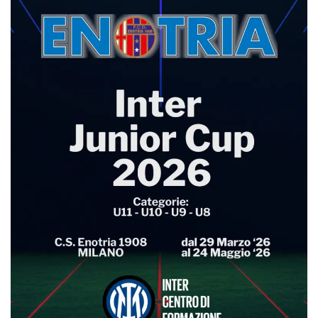
sitio web y
proporcionar
protección
contra visitantes
maliciosos.
wordpress_test_cookie
Sesión
Se utiliza en
Automattic
sitios creados
Inc.
con Wordpress.
.oooh.events
Comprueba si el
navegador tiene
habilitadas las
cookies
PHPSESSID
Sesión
Cookie
PHP.net
generada por
oooh.events
aplicaciones
basadas en el
lenguaje PHP.
Este es un
identificador de
propósito
general que se
utiliza para
mantener las
variables de
sesión del
usuario.
Normalmente es
un número
generado al