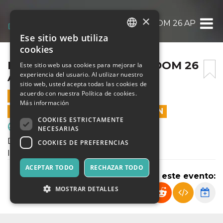
×
INTER JUNIOR CUP 2026 DOM 26 APRILE 2
Ese sitio web utiliza
ITALIAN
cookies
ENGLISH
INTER JUNIOR CUP 2026 DOM 26
Este sitio web usa cookies para mejorar la
experiencia del usuario. Al utilizar nuestro
APRILE 26
SPANISH
sitio web, usted acepta todas las cookies de
acuerdo con nuestra Política de cookies.
26 ABRIL 2026 - 09:15
Más información
LAS VENTAS EN LÍNEA TERMINARON
COOKIES ESTRICTAMENTE
Deporte y Motores
NECESARIAS
Domenica 12 Aprile 2026
COOKIES DE PREFERENCIAS
Inter Junior Cup
ACEPTAR TODO
RECHAZAR TODO
Compartir este evento:
MOSTRAR DETALLES