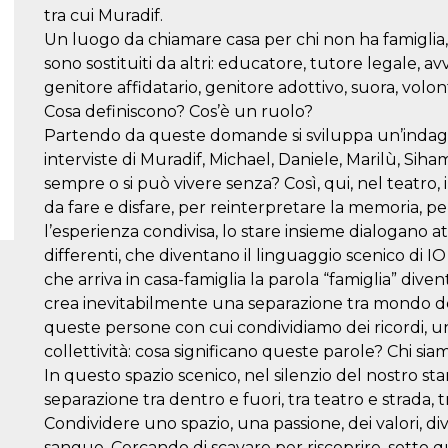
tra cui Muradif.
Un luogo da chiamare casa per chi non ha famiglia, d
sono sostituiti da altri: educatore, tutore legale, av
genitore affidatario, genitore adottivo, suora, volont
Cosa definiscono? Cos’è un ruolo?
Partendo da queste domande si sviluppa un’indagin
interviste di Muradif, Michael, Daniele, Marilù, Siha
sempre o si può vivere senza? Così, qui, nel teatro, 
da fare e disfare, per reinterpretare la memoria, pe
l’esperienza condivisa, lo stare insieme dialogano att
differenti, che diventano il linguaggio scenico
che arriva in casa-famiglia la parola “famiglia” diven
crea inevitabilmente una separazione tra mondo d
queste persone con cui condividiamo dei ricordi, un
collettività: cosa significano queste parole? Chi siamo
In questo spazio scenico, nel silenzio del nostro s
separazione tra dentro e fuori, tra teatro e strada,
Condividere uno spazio, una passione, dei valori, d
sangue. Cercando di scavare per riscoprire, sotto 