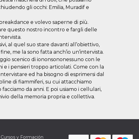
hiudendo gli occhi: Emilia, Muradif e
la breakdance e volevo saperne di più.
are questo nostro incontro e fargli delle
tervista.
i, al quel suo stare davanti all’obiettivo,
fine, me la sono fatta anch’io un’intervista.
nguaggio scenico di iononsononessuno con le
i e i pensieri troppo articolati. Come con la
intervistare ed ha bisogno di esprimersi dal
oline di fiammiferi, su cui attacchiamo
 facciamo da anni. E poi usiamo i cellulari,
hivio della memoria propria e collettiva.
Cursos y Formación