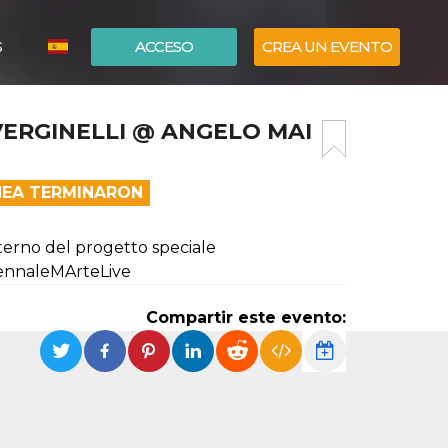
S
ACCESO
CREA UN EVENTO
ITALIANO
ERGINELLI @ ANGELO MAI
ENGLISH
ÍNEA TERMINARON
nterno del progetto speciale
iennaleMArteLive
Compartir este evento: