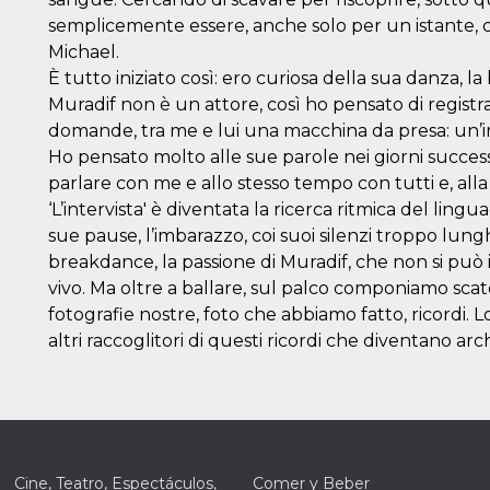
semplicemente essere, anche solo per un istante, c
Michael.
È tutto iniziato così: ero curiosa della sua danza, 
Muradif non è un attore, così ho pensato di registr
domande, tra me e lui una macchina da presa: un’in
Ho pensato molto alle sue parole nei giorni successiv
parlare con me e allo stesso tempo con tutti e, alla 
‘L’intervista' è diventata la ricerca ritmica del li
sue pause, l’imbarazzo, coi suoi silenzi troppo lungh
breakdance, la passione di Muradif, che non si può 
vivo. Ma oltre a ballare, sul palco componiamo scat
fotografie nostre, foto che abbiamo fatto, ricordi. Lo
altri raccoglitori di questi ricordi che diventano arc
Cine, Teatro, Espectáculos,
Comer y Beber