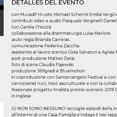
DETALLES DEL EVENTO
con Muradif Hrustic Michael Schermi Emilia Vergine
contributi video e audio Pasquale Verginelli Danie
luci Camila Chiozza
collaborazione alla drammaturgia Luisa Merloni
aiuto regia Brianda Carreras
comunicazione Federica Zacchia
assistente al lavoro scenico Gioia Salvatori e Aglaia
post-produzione Matteo Delai
foto di scena Claudia Pajewski
produzione 369gradi e Bluemotion
in coproduzione con Santarcangelo Festival e con i
carrozzerie| n.o.t, mixò ass.culturale e con la coll
Nazionale progetto finalista premio scenario 2019 Du
in inglese
IO NON SONO NESSUNO raccoglie episodi della mia
all’interno di una Casa-Famiglia e indaga il mio rap