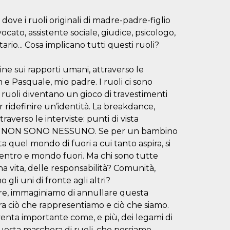
ove i ruoli originali di madre-padre-figlio
vocato, assistente sociale, giudice, psicologo,
ario... Cosa implicano tutti questi ruoli?
e sui rapporti umani, attraverso le
m e Pasquale, mio padre. I ruoli ci sono
i ruoli diventano un gioco di travestimenti
r ridefinire un’identità. La breakdance,
raverso le interviste: punti di vista
 di IO NON SONO NESSUNO. Se per un bambino
ta quel mondo di fuori a cui tanto aspira, si
entro e mondo fuori. Ma chi sono tutte
a vita, delle responsabilità? Comunità,
 gli uni di fronte agli altri?
tare, immaginiamo di annullare questa
 tra ciò che rappresentiamo e ciò che siamo.
iventa importante come, e più, dei legami di
questa maschera di ruoli, che possiamo