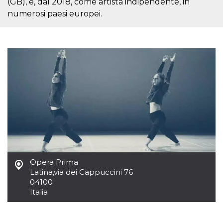
(GB), e, dal 2018, come artista indipendente, in
visitante. Es
numerosi paesi europei.
esencial para
apoyar las
funciones de
seguridad de un
sitio web y
proporcionar
protección
contra visitantes
maliciosos.
wordpress_test_cookie
Sesión
Se utiliza en
Automattic
sitios creados
Inc.
con Wordpress.
.oooh.events
Comprueba si el
navegador tiene
habilitadas las
cookies
PHPSESSID
Sesión
Cookie
PHP.net
generada por
oooh.events
aplicaciones
basadas en el
Opera Prima
lenguaje PHP.
Latina
,
via dei Cappuccini 76
Este es un
identificador de
04100
propósito
Italia
general que se
utiliza para
mantener las
variables de
sesión del