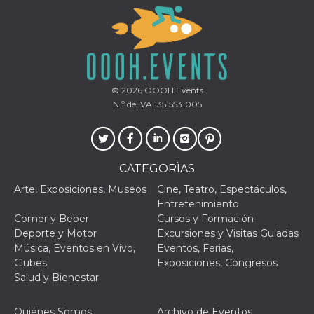
funcione
correctamente.
m
1 año 1 mes
Esta cookie se
Stripe
utiliza
m.stripe.com
generalmente
para el
rendimiento y la
optimización de
los servicios de
© 2026
OOOH.Events
procesamiento
N.º de IVA 13515531005
de pagos,
facilitando el
almacenamiento
de contenidos
en el navegador
para hacer que
CATEGORÌAS
las páginas se
carguen más
rápido.
Arte, Exposiciones, Museos
Cine, Teatro, Espectáculos,
Entretenimiento
Declaración de almacenamiento
Comer y Beber
Cursos y Formación
Deporte y Motor
Excursiones y Visitas Guiadas
Tipo de
Nombre
Descripción
almacenamiento
Música, Eventos en Vivo,
Eventos, Ferias,
Clubes
Exposiciones, Congresos
wpEmojiSettingsSupports
Almacenamiento
Salud y Bienestar
de sesión
cn_uc__
Almacenamiento
local
Quiénes Somos
Archivo de Eventos