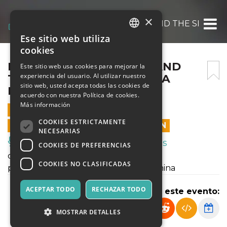
×
IPERURANIO: THE LONG AND THE SHORT 
Ese sitio web utiliza
ITALIAN
cookies
ENGLISH
IPERURANIO: THE LONG AND
Este sitio web usa cookies para mejorar la
experiencia del usuario. Al utilizar nuestro
THE SHORT OF IT @ OPERA
SPANISH
sitio web, usted acepta todas las cookies de
PRIMA
acuerdo con nuestra Política de cookies.
Más información
21 OCTUBRE 2021 - 18:30
COOKIES ESTRICTAMENTE
LAS VENTAS EN LÍNEA TERMINARON
NECESARIAS
Música, Eventos en Vivo, Clubes
COOKIES DE PREFERENCIAS
coreografia Federica Esposito
COOKIES NO CLASIFICADAS
performers Vanessa Loi, Vittoria Franchina
ACEPTAR TODO
RECHAZAR TODO
Compartir este evento:
MOSTRAR DETALLES