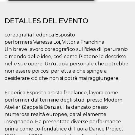
Cookies estrictamente necesarias
DETALLES DEL EVENTO
Cookies de preferencias
Cookies no clasificadas
coreografia Federica Esposito
Las cookies estrictamente necesarias permiten
performers Vanessa Loi, Vittoria Franchina
la funcionalidad principal del sitio web, como
Un breve lavoro coreografico sull'idea di Iperuranio
el inicio de sesión de usuario y la gestión de
cuentas. El sitio web no se puede utilizar
o mondo delle idee, così come Platone lo descrisse
correctamente sin las cookies estrictamente
nelle sue opere. Un'utopia personale che potrebbe
necesarias.
non essere poi così perfetta e che spinge a
Proveedor /
Nombre
Vencimiento
Descripción
desiderare ciò che non si potrà mai raggiungere.
Dominio
cf_clearance
1 año
Esta cookie es
Cloudflare,
Federica Esposito artista freelance, lavora come
utilizada por el
Inc.
servicio
.oooh.events
performer dal termine degli studi presso Modem
CloudFlare para
identificar el
Atelier (Zappalà Danza). Ha danzato presso
tráfico web de
confianza y
numerose realtà europee, parallelamente
anular cualquier
insegnando. Ha presentato diverse performance
restricción de
seguridad
prima come co-fondatrice di Fuora Dance Project
basada en la
dirección IP del