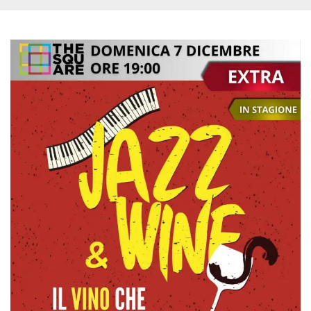
Script.com
utiliza esta
cookie para
recordar las
preferencias de
consentimiento
de cookies de
los visitantes. Es
necesario que el
banner de
cookies de
Cookie-
Script.com
funcione
correctamente.
Declaración de almacenamiento
Tipo de
Nombre
Descripción
almacenamiento
fbssls_314278995690155
Almacenamiento
de sesión
wpEmojiSettingsSupports
Almacenamiento
de sesión
cn_uc__
Almacenamiento
local