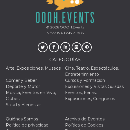
le impos
della lin
permetto
condivide
pagina.
© 2026
OOOH.Events
fr
3 meses
Contiene
Meta
combina
N.º de IVA 13515531005
Platform Inc.
identific
.facebook.com
única de
navegado
utiliza p
publicid
dirigida.
CATEGORÌAS
oo
5 años
Cookie d
Meta
Arte, Exposiciones, Museos
Cine, Teatro, Espectáculos,
exclusió
Platform Inc.
anuncios
Entretenimiento
.facebook.com
Comer y Beber
Cursos y Formación
sb
2 años
Identific
Meta
Deporte y Motor
Excursiones y Visitas Guiadas
navegad
Platform Inc.
Faceboo
.facebook.com
Música, Eventos en Vivo,
Eventos, Ferias,
autentica
Clubes
Exposiciones, Congresos
marketin
cookies 
Salud y Bienestar
función
específic
Faceboo
Quiénes Somos
Archivo de Eventos
usida
.facebook.com
Sesión
raccoglie
Política de privacidad
Política de Cookies
informaz