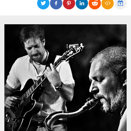
Cookies estrictamente necesarias
Cookies de preferencias
Las cookies estrictamente necesarias permiten
la funcionalidad principal del sitio web, como
el inicio de sesión de usuario y la gestión de
cuentas. El sitio web no se puede utilizar
correctamente sin las cookies estrictamente
necesarias.
Proveedor /
Nombre
Vencimiento
Descripción
Dominio
cf_clearance
1 año
Esta cookie es
Cloudflare,
utilizada por el
Inc.
servicio
.oooh.events
CloudFlare para
identificar el
tráfico web de
confianza y
anular cualquier
restricción de
seguridad
basada en la
dirección IP del
visitante. Es
esencial para
apoyar las
funciones de
seguridad de un