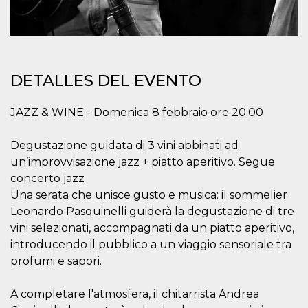
sitio web y
proporcionar
protección
contra visitantes
maliciosos.
wordpress_test_cookie
Sesión
Se utiliza en
Automattic
DETALLES DEL EVENTO
sitios creados
Inc.
con Wordpress.
.oooh.events
Comprueba si el
navegador tiene
JAZZ & WINE - Domenica 8 febbraio ore 20.00
habilitadas las
cookies
Degustazione guidata di 3 vini abbinati ad
PHPSESSID
Sesión
Cookie
PHP.net
generada por
oooh.events
un’improvvisazione jazz + piatto aperitivo. Segue
aplicaciones
basadas en el
concerto jazz
lenguaje PHP.
Este es un
Una serata che unisce gusto e musica: il sommelier
identificador de
Leonardo Pasquinelli guiderà la degustazione di tre
propósito
general que se
vini selezionati, accompagnati da un piatto aperitivo,
utiliza para
mantener las
introducendo il pubblico a un viaggio sensoriale tra
variables de
profumi e sapori.
sesión del
usuario.
Normalmente es
un número
A completare l'atmosfera, il chitarrista Andrea
generado al