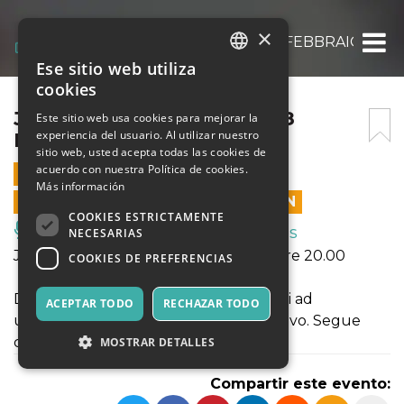
×
JAZZ & WINE DOMENICA 8 FEBBRAIO ORE 
Ese sitio web utiliza
ITALIAN
cookies
ENGLISH
JAZZ & WINE DOMENICA 8
Este sitio web usa cookies para mejorar la
experiencia del usuario. Al utilizar nuestro
FEBBRAIO ORE 19.30
SPANISH
sitio web, usted acepta todas las cookies de
acuerdo con nuestra Política de cookies.
8 FEBRERO 2026 - 19:00
Más información
LAS VENTAS EN LÍNEA TERMINARON
COOKIES ESTRICTAMENTE
Música, Eventos en Vivo, Clubes
NECESARIAS
JAZZ & WINE - Domenica 8 febbraio ore 20.00
COOKIES DE PREFERENCIAS
Degustazione guidata di 3 vini abbinati ad
ACEPTAR TODO
RECHAZAR TODO
un’improvvisazione jazz + piatto aperitivo. Segue
concerto jazz
MOSTRAR DETALLES
Compartir este evento: