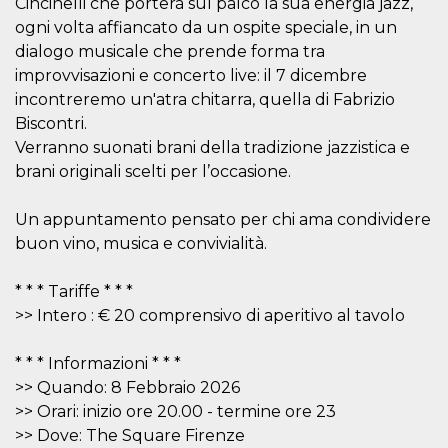
azar, la forma en
Cincinelli che porterà sul palco la sua energia jazz,
que se usa
ogni volta affiancato da un ospite speciale, in un
puede ser
específico del
dialogo musicale che prende forma tra
sitio, pero un
buen ejemplo es
improvvisazioni e concerto live: il 7 dicembre
mantener un
incontreremo un'atra chitarra, quella di Fabrizio
estado de inicio
de sesión para
Biscontri.
un usuario entre
páginas.
Verranno suonati brani della tradizione jazzistica e
brani originali scelti per l’occasione.
m
1 año 1 mes
Esta cookie se
Stripe
utiliza
m.stripe.com
generalmente
para el
Un appuntamento pensato per chi ama condividere
rendimiento y la
optimización de
buon vino, musica e convivialità.
los servicios de
procesamiento
de pagos,
* * * Tariffe * * *
facilitando el
almacenamiento
>> Intero : € 20 comprensivo di aperitivo al tavolo
de contenidos
en el navegador
para hacer que
* * * Informazioni * * *
las páginas se
carguen más
>> Quando: 8 Febbraio 2026
rápido.
>> Orari: inizio ore 20.00 - termine ore 23
CookieScriptConsent
4 semanas 2
El servicio
CookieScript
>> Dove: The Square Firenze
días
Cookie-
oooh.events