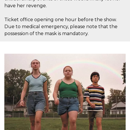
azar, la forma en
que se usa
have her revenge.
puede ser
específico del
sitio, pero un
Ticket office opening one hour before the show.
buen ejemplo es
mantener un
Due to medical emergency, please note that the
estado de inicio
de sesión para
possession of the mask is mandatory.
un usuario entre
páginas.
m
1 año 1 mes
Esta cookie se
Stripe
utiliza
m.stripe.com
generalmente
para el
rendimiento y la
optimización de
los servicios de
procesamiento
de pagos,
facilitando el
almacenamiento
de contenidos
en el navegador
para hacer que
las páginas se
carguen más
rápido.
CookieScriptConsent
4 semanas 2
El servicio
CookieScript
días
Cookie-
oooh.events