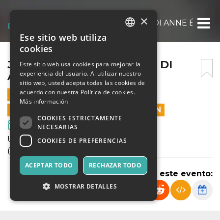
×
JEUNE JULIETTE. UN FILM DI ANNE ÉMON
Ese sitio web utiliza
ITALIAN
cookies
ENGLISH
JEUNE JULIETTE. UN FILM DI
Este sitio web usa cookies para mejorar la
experiencia del usuario. Al utilizar nuestro
ANNE ÉMOND
SPANISH
sitio web, usted acepta todas las cookies de
acuerdo con nuestra Política de cookies.
15 SEPTIEMBRE 2020 - 21:00
Más información
LAS VENTAS EN LÍNEA TERMINARON
COOKIES ESTRICTAMENTE
Cine y Medios
NECESARIAS
Un film di Anne Émond
COOKIES DE PREFERENCIAS
(Canada, 2019, 97’)
ACEPTAR TODO
RECHAZAR TODO
Compartir este evento:
MOSTRAR DETALLES