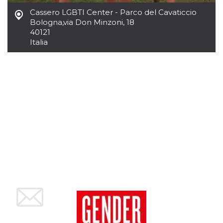
Script.com
utiliza esta
Cassero LGBTI Center - Parco del Cavaticcio
cookie para
Bologna
,
via Don Minzoni, 18
recordar las
preferencias de
40121
consentimiento
Italia
de cookies de
los visitantes. Es
necesario que el
banner de
cookies de
Cookie-
Script.com
funcione
correctamente.
Declaración de almacenamiento
Tipo de
Nombre
Descripción
almacenamiento
fbssls_314278995690155
Almacenamiento
de sesión
wpEmojiSettingsSupports
Almacenamiento
de sesión
cn_uc__
Almacenamiento
local