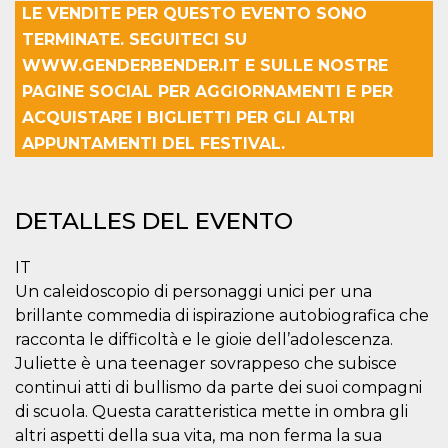
Cookies estrictamente necesarias
LE VENDITE PER QUESTO EVENTO SONO
Cookies de preferencias
TERMINATE. SEGUITECI SU
WWW.GENDERBENDER.IT E SULLE NOSTRE
Las cookies estrictamente necesarias permiten
la funcionalidad principal del sitio web, como
PAGINE SOCIAL PER AGGIORNAMENTI E PER
el inicio de sesión de usuario y la gestión de
ACQUISTARE I BIGLIETTI PER GLI ALTRI
cuentas. El sitio web no se puede utilizar
correctamente sin las cookies estrictamente
APPUNTAMENTI DEL FESTIVAL.
necesarias.
Proveedor /
Nombre
Vencimiento
Descripción
Dominio
DETALLES DEL EVENTO
cf_clearance
1 año
Esta cookie es
Cloudflare,
utilizada por el
Inc.
servicio
.oooh.events
CloudFlare para
IT
identificar el
Un caleidoscopio di personaggi unici per una
tráfico web de
confianza y
brillante commedia di ispirazione autobiografica che
anular cualquier
restricción de
racconta le difficoltà e le gioie dell’adolescenza.
seguridad
Juliette è una teenager sovrappeso che subisce
basada en la
dirección IP del
continui atti di bullismo da parte dei suoi compagni
visitante. Es
esencial para
di scuola. Questa caratteristica mette in ombra gli
apoyar las
funciones de
altri aspetti della sua vita, ma non ferma la sua
seguridad de un