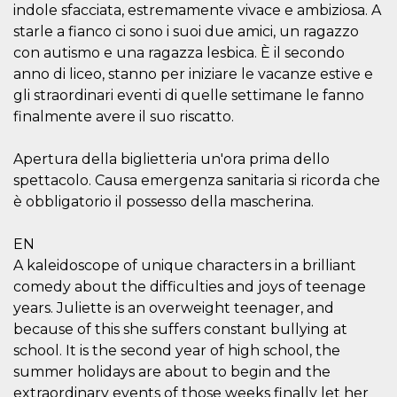
indole sfacciata, estremamente vivace e ambiziosa. A
sitio web y
proporcionar
starle a fianco ci sono i suoi due amici, un ragazzo
protección
contra visitantes
con autismo e una ragazza lesbica. È il secondo
maliciosos.
anno di liceo, stanno per iniziare le vacanze estive e
wordpress_test_cookie
Sesión
Se utiliza en
Automattic
gli straordinari eventi di quelle settimane le fanno
sitios creados
Inc.
con Wordpress.
.oooh.events
finalmente avere il suo riscatto.
Comprueba si el
navegador tiene
habilitadas las
Apertura della biglietteria un'ora prima dello
cookies
spettacolo. Causa emergenza sanitaria si ricorda che
PHPSESSID
Sesión
Cookie
PHP.net
generada por
è obbligatorio il possesso della mascherina.
oooh.events
aplicaciones
basadas en el
lenguaje PHP.
EN
Este es un
identificador de
A kaleidoscope of unique characters in a brilliant
propósito
comedy about the difficulties and joys of teenage
general que se
utiliza para
years. Juliette is an overweight teenager, and
mantener las
variables de
because of this she suffers constant bullying at
sesión del
usuario.
school. It is the second year of high school, the
Normalmente es
summer holidays are about to begin and the
un número
generado al
extraordinary events of those weeks finally let her