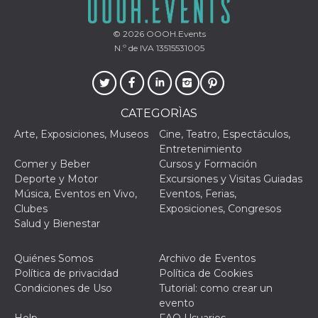
actividad
de sesió
sospecho
© 2026
OOOH.Events
especial
N.º de IVA 13515531005
la detecc
bots que
acceder a
servicio
también 
el perfil 
comport
CATEGORÌAS
asociado
cookie d
Arte, Exposiciones, Museos
Cine, Teatro, Espectáculos,
se elimin
después 
Entretenimiento
días. Est
Comer y Beber
Cursos y Formación
también 
través d
Deporte y Motor
Excursiones y Visitas Guiadas
gusta y o
Música, Eventos en Vivo,
Eventos, Ferias,
botones 
etiqueta
Clubes
Exposiciones, Congresos
Faceboo
Salud y Bienestar
colocado
muchos s
web dife
Quiénes Somos
Archivo de Eventos
dpr
.facebook.com
1 semana
permette
Política de privacidad
Política de Cookies
controlla
Condiciones de Uso
Tutorial: como crear un
funzione
su Faceb
evento
pulsante
Help
FAQ Usuarios
piace”, r