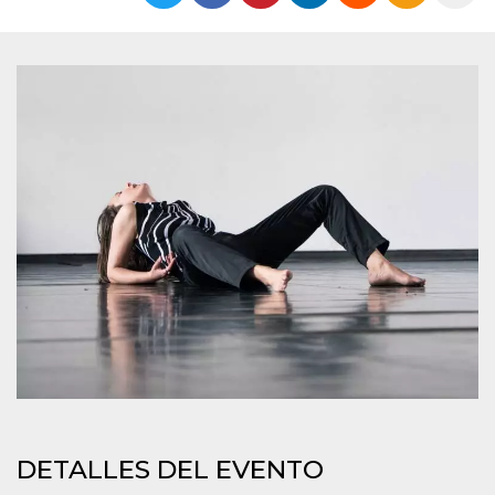
Cookies estrictamente necesarias
Cookies de preferencias
Las cookies estrictamente necesarias permiten
la funcionalidad principal del sitio web, como
el inicio de sesión de usuario y la gestión de
cuentas. El sitio web no se puede utilizar
correctamente sin las cookies estrictamente
necesarias.
Proveedor /
Nombre
Vencimiento
Descripción
Dominio
cf_clearance
1 año
Esta cookie es
Cloudflare,
utilizada por el
Inc.
servicio
.oooh.events
CloudFlare para
identificar el
tráfico web de
confianza y
anular cualquier
restricción de
seguridad
basada en la
dirección IP del
visitante. Es
esencial para
DETALLES DEL EVENTO
apoyar las
funciones de
seguridad de un