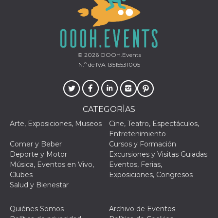
le impos
della lin
permetto
condivide
pagina.
fr
3 meses
Contiene
Meta
combina
© 2026
OOOH.Events
Platform Inc.
identific
.facebook.com
N.º de IVA 13515531005
única de
navegado
utiliza p
publicid
dirigida.
CATEGORÌAS
oo
5 años
Cookie d
Meta
exclusió
Platform Inc.
anuncios
Arte, Exposiciones, Museos
Cine, Teatro, Espectáculos,
.facebook.com
Entretenimiento
sb
2 años
Identific
Meta
Comer y Beber
Cursos y Formación
navegad
Platform Inc.
Faceboo
.facebook.com
Deporte y Motor
Excursiones y Visitas Guiadas
autentica
Música, Eventos en Vivo,
Eventos, Ferias,
marketin
cookies 
Clubes
Exposiciones, Congresos
función
Salud y Bienestar
específic
Faceboo
usida
.facebook.com
Sesión
raccoglie
Quiénes Somos
Archivo de Eventos
informaz