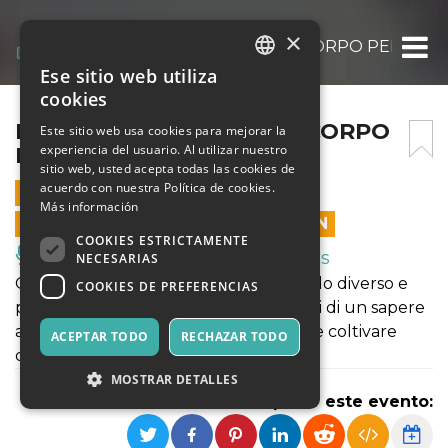
×
KÖRPERMEETSMAROSI | CORPO PELVICO
Ese sitio web utiliza
ITALIAN
cookies
ENGLISH
KÖRPERMEETSMAROSI | CORPO
Este sitio web usa cookies para mejorar la
experiencia del usuario. Al utilizar nuestro
PELVICO
SPANISH
sitio web, usted acepta todas las cookies de
acuerdo con nuestra Política de cookies.
11 MARZO 2023 - 19:05
Más información
LAS VENTAS EN LÍNEA TERMINARON
COOKIES ESTRICTAMENTE
Música, Eventos en Vivo, Clubes
NECESARIAS
Oggi è fondamentale ascoltare in modo diverso e
COOKIES DE PREFERENCIAS
profondo il corpo per recuperare parti di un sapere
arcaico, aprire un nuovo immaginario e coltivare
ACEPTAR TODO
RECHAZAR TODO
collettivamente un nuovo linguaggio.
MOSTRAR DETALLES
Compartir este evento: