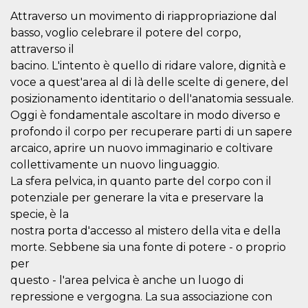
sitio web y
Attraverso un movimento di riappropriazione dal
proporcionar
protección
basso, voglio celebrare il potere del corpo,
contra visitantes
maliciosos.
attraverso il
bacino. L'intento è quello di ridare valore, dignità e
wordpress_test_cookie
Sesión
Se utiliza en
Automattic
sitios creados
Inc.
voce a quest'area al di là delle scelte di genere, del
con Wordpress.
.oooh.events
Comprueba si el
posizionamento identitario o dell'anatomia sessuale.
navegador tiene
Oggi è fondamentale ascoltare in modo diverso e
habilitadas las
cookies
profondo il corpo per recuperare parti di un sapere
PHPSESSID
Sesión
Cookie
PHP.net
arcaico, aprire un nuovo immaginario e coltivare
generada por
oooh.events
collettivamente un nuovo linguaggio.
aplicaciones
basadas en el
La sfera pelvica, in quanto parte del corpo con il
lenguaje PHP.
Este es un
potenziale per generare la vita e preservare la
identificador de
propósito
specie, è la
general que se
nostra porta d'accesso al mistero della vita e della
utiliza para
mantener las
morte. Sebbene sia una fonte di potere - o proprio
variables de
sesión del
per
usuario.
questo - l'area pelvica è anche un luogo di
Normalmente es
un número
repressione e vergogna. La sua associazione con
generado al