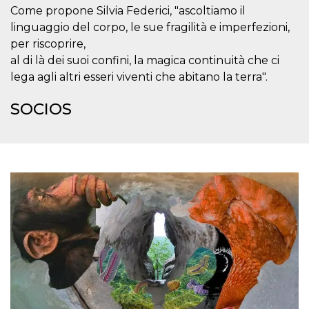
Script.com
Come propone Silvia Federici, "ascoltiamo il
utiliza esta
cookie para
linguaggio del corpo, le sue fragilità e imperfezioni,
recordar las
preferencias de
per riscoprire,
consentimiento
al di là dei suoi confini, la magica continuità che ci
de cookies de
los visitantes. Es
lega agli altri esseri viventi che abitano la terra".
necesario que el
banner de
cookies de
SOCIOS
Cookie-
Script.com
funcione
correctamente.
Declaración de almacenamiento
Tipo de
Nombre
Descripción
almacenamiento
fbssls_314278995690155
Almacenamiento
de sesión
wpEmojiSettingsSupports
Almacenamiento
de sesión
cn_uc__
Almacenamiento
local