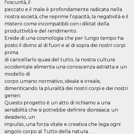
azar, la forma en
l'oscurità, il
que se usa
puede ser
peccato e il male è profondamente radicata nella
específico del
nostra società, che reprime l'opacità, la negatività e il
sitio, pero un
buen ejemplo es
mistero come incompatibili con i diktat della
mantener un
estado de inicio
produttività e del rendimento.
de sesión para
Erede di una cosmologia che per lungo tempo ha
un usuario entre
páginas.
posto il divino al di fuori e al di sopra dei nostri corpi
m
1 año 1 mes
Esta cookie se
Stripe
prima
utiliza
m.stripe.com
di cancellarlo quasi del tutto, la nostra cultura
generalmente
para el
occidentale alimenta una conoscenza astratta e un
rendimiento y la
optimización de
modello di
los servicios de
procesamiento
corpo umano normativo, ideale e irreale,
de pagos,
dimenticando la pluralità dei nostri corpi e dei nostri
facilitando el
almacenamiento
generi.
de contenidos
en el navegador
Questo progetto è un atto di richiamo a una
para hacer que
sensibilità che si potrebbe definire dionisiaca: un
las páginas se
carguen más
desiderio, un
rápido.
impulso, una forza vitale e creativa che lega ogni
CookieScriptConsent
4 semanas 2
El servicio
CookieScript
días
Cookie-
singolo corpo al Tutto della natura.
oooh.events