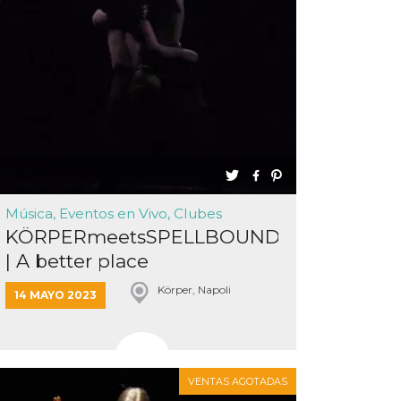
Música, Eventos en Vivo, Clubes
KÖRPERmeetsSPELLBOUND
| A better place
Körper, Napoli
14 MAYO 2023
VENTAS AGOTADAS