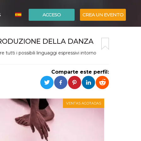
S
ACCESO
CREA UN EVENTO
ITALIANO
PRODUZIONE DELLA DANZA
ENGLISH
tutti i possibili linguaggi espressivi intorno
Comparte este perfil:
VENTAS AGOTADAS