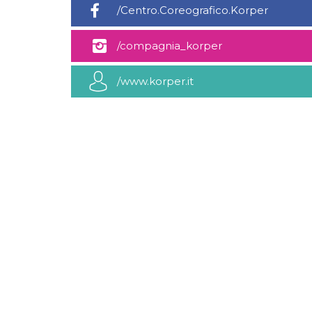
/Centro.Coreografico.Korper
sitio web y
proporcionar
protección
contra visitantes
/compagnia_korper
maliciosos.
wordpress_test_cookie
Sesión
Se utiliza en
Automattic
sitios creados
Inc.
/www.korper.it
con Wordpress.
.oooh.events
Comprueba si el
navegador tiene
habilitadas las
cookies
PHPSESSID
Sesión
Cookie
PHP.net
generada por
oooh.events
aplicaciones
basadas en el
lenguaje PHP.
Este es un
identificador de
propósito
general que se
utiliza para
mantener las
variables de
sesión del
usuario.
Normalmente es
un número
generado al