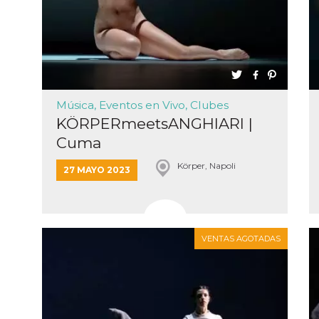
 de inicio
n
sa,
mente en
ión de
 intentan
l
. Facebook
dice que
de
Música, Eventos en Vivo, Clubes
amiento
 con cada
KÖRPERmeetsANGHIARI |
e datos
a
Cuma
de 10
a cookie
Körper, Napoli
se lee a
27 MAYO 2023
e Me
tros
y
s de
k
s en
itios
VENTAS AGOTADAS
rentes.
 di
re la
 “Seguici
ook” del
 “Mi
accolgono