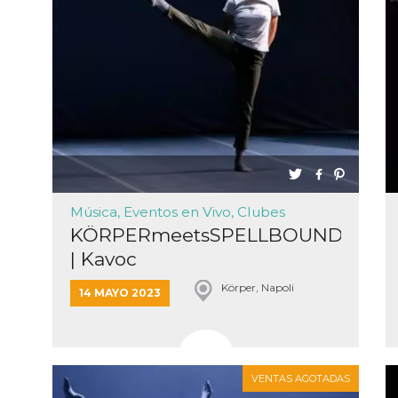
tazioni
gua e
no di
re la
 una
ción de
ación
 usuario y
r, que se
ara
ad
e
Música, Eventos en Vivo, Clubes
n de
KÖRPERmeetsSPELLBOUND
ación del
| Kavoc
or de
k,
Körper, Napoli
ción,
14 MAYO 2023
g y otras
de
as de
k.
VENTAS AGOTADAS
ioni del