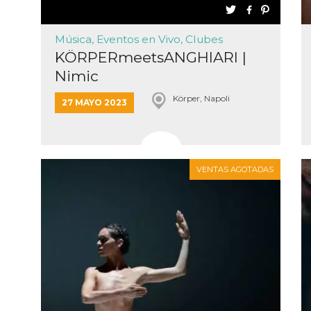
Música, Eventos en Vivo, Clubes
KÖRPERmeetsANGHIARI |
Nimic
ión
Körper, Napoli
27 MAYO 2023
 inicio
n de
 Puede
sión o
nte
30 días
VENTAS AGOTADAS
kie
 el
r que se
a
. No está
ente
o al
de
k
l.
 informa
iliza para
on la
 y la