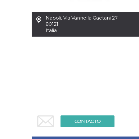
Cookies estrictamente necesarias
Cookies de preferencias
Napoli
,
Via Vannella Gaetani 27
Las cookies estrictamente necesarias permiten
80121
la funcionalidad principal del sitio web, como
Italia
el inicio de sesión de usuario y la gestión de
cuentas. El sitio web no se puede utilizar
correctamente sin las cookies estrictamente
necesarias.
Proveedor /
Nombre
Vencimiento
Descripción
Dominio
cf_clearance
1 año
Esta cookie es
Cloudflare,
utilizada por el
Inc.
servicio
.oooh.events
CloudFlare para
identificar el
tráfico web de
confianza y
anular cualquier
restricción de
seguridad
basada en la
dirección IP del
CONTACTO
visitante. Es
esencial para
apoyar las
funciones de
seguridad de un