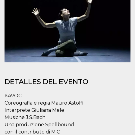
sitio web y
proporcionar
protección
contra visitantes
maliciosos.
wordpress_test_cookie
Sesión
Se utiliza en
Automattic
sitios creados
Inc.
con Wordpress.
.oooh.events
Comprueba si el
navegador tiene
habilitadas las
cookies
PHPSESSID
Sesión
Cookie
PHP.net
generada por
oooh.events
aplicaciones
basadas en el
DETALLES DEL EVENTO
lenguaje PHP.
Este es un
identificador de
propósito
KAVOC
general que se
utiliza para
Coreografia e regia Mauro Astolfi
mantener las
Interprete Giuliana Mele
variables de
sesión del
Musiche J.S.Bach
usuario.
Normalmente es
Una produzione Spellbound
un número
generado al
con il contributo di MiC