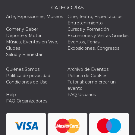
le impos
CATEGORÌAS
della lin
permetto
Arte, Exposiciones, Museos
Cine, Teatro, Espectáculos,
condivide
pagina.
Entretenimiento
Comer y Beber
Cursos y Formación
fr
3 meses
Contiene
Meta
combina
Platform Inc.
Deporte y Motor
Excursiones y Visitas Guiadas
identific
.facebook.com
Música, Eventos en Vivo,
Eventos, Ferias,
única de
navegado
Clubes
Exposiciones, Congresos
utiliza p
Salud y Bienestar
publicid
dirigida.
oo
5 años
Cookie d
Meta
Quiénes Somos
Archivo de Eventos
exclusió
Platform Inc.
Política de privacidad
Política de Cookies
anuncios
.facebook.com
Condiciones de Uso
Tutorial: como crear un
sb
2 años
Identific
Meta
evento
navegad
Platform Inc.
Faceboo
Help
FAQ Usuarios
.facebook.com
autentica
FAQ Organizadores
marketin
cookies 
función
específic
Faceboo
usida
.facebook.com
Sesión
raccoglie
informaz