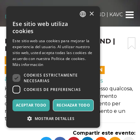
×
KÖRPERMEETSSPELLBOUND | KAVOC
Ese sitio web utiliza
ITALIAN
cookies
ENGLISH
KÖRPERMEETSSPELLBOUND |
Este sitio web usa cookies para mejorar la
experiencia del usuario. Al utilizar nuestro
KAVOC
SPANISH
sitio web, usted acepta todas las cookies de
acuerdo con nuestra Política de cookies.
14 MAYO 2023 - 19:00
Más información
LAS VENTAS EN LÍNEA TERMINARON
COOKIES ESTRICTAMENTE
Música, Eventos en Vivo, Clubes
NECESARIAS
Kavoc è il corpo che restituisce a se stesso qualcosa,
COOKIES DE PREFERENCIAS
questa volta non un’immagine in movimento
da mostrare all’esterno, ma un movimento per
ACEPTAR TODO
RECHAZAR TODO
ricordarsi cosa ci muove, un ringraziamento e un
tributo a una struttura che ci sostiene.
MOSTRAR DETALLES
Compartir este evento: