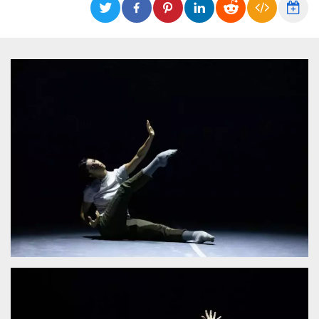
Cookies estrictamente necesarias
Cookies de preferencias
Las cookies estrictamente necesarias permiten
la funcionalidad principal del sitio web, como
el inicio de sesión de usuario y la gestión de
cuentas. El sitio web no se puede utilizar
correctamente sin las cookies estrictamente
necesarias.
Proveedor /
Nombre
Vencimiento
Descripción
Dominio
cf_clearance
1 año
Esta cookie es
Cloudflare,
utilizada por el
Inc.
servicio
.oooh.events
CloudFlare para
identificar el
tráfico web de
confianza y
anular cualquier
restricción de
seguridad
basada en la
dirección IP del
visitante. Es
esencial para
apoyar las
funciones de
seguridad de un