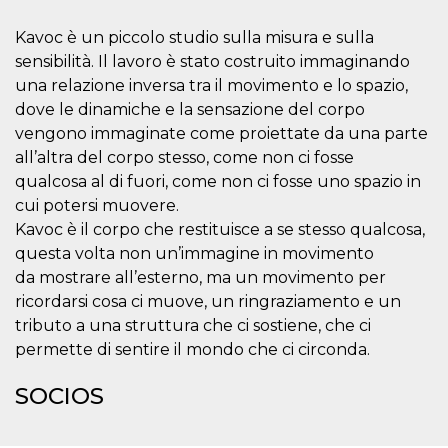
azar, la forma en
que se usa
puede ser
Kavoc è un piccolo studio sulla misura e sulla
específico del
sitio, pero un
sensibilità. Il lavoro è stato costruito immaginando
buen ejemplo es
una relazione inversa tra il movimento e lo spazio,
mantener un
estado de inicio
dove le dinamiche e la sensazione del corpo
de sesión para
un usuario entre
vengono immaginate come proiettate da una parte
páginas.
all’altra del corpo stesso, come non ci fosse
m
1 año 1 mes
Esta cookie se
Stripe
qualcosa al di fuori, come non ci fosse uno spazio in
utiliza
m.stripe.com
generalmente
cui potersi muovere.
para el
rendimiento y la
Kavoc è il corpo che restituisce a se stesso qualcosa,
optimización de
questa volta non un’immagine in movimento
los servicios de
procesamiento
da mostrare all’esterno, ma un movimento per
de pagos,
facilitando el
ricordarsi cosa ci muove, un ringraziamento e un
almacenamiento
tributo a una struttura che ci sostiene, che ci
de contenidos
en el navegador
permette di sentire il mondo che ci circonda.
para hacer que
las páginas se
carguen más
SOCIOS
rápido.
CookieScriptConsent
4 semanas 2
El servicio
CookieScript
días
Cookie-
oooh.events