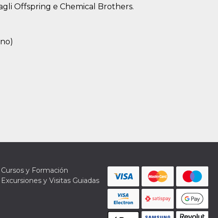
 agli Offspring e Chemical Brothers.
rino)
Cursos y Formación
Excursiones y Visitas Guiadas