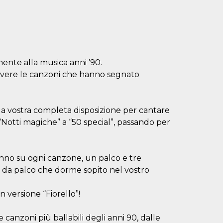
ente alla musica anni ’90.
ivivere le canzoni che hanno segnato
à a vostra completa disposizione per cantare
e “Notti magiche” a “50 special”, passando per
anno su ogni canzone, un palco e tre
e da palco che dorme sopito nel vostro
 in versione “Fiorello”!
e canzoni più ballabili degli anni 90, dalle