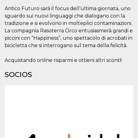
sitio web y
Antico Futuro sarà il focus dell’ultima giornata, uno
proporcionar
protección
sguardo sui nuovi linguaggi che dialogano con la
contra visitantes
maliciosos.
tradizione e si evolvono in molteplici contaminazioni.
La compagnia Rasoterra Circo entusiasmerà grandi e
wordpress_test_cookie
Sesión
Se utiliza en
Automattic
sitios creados
Inc.
piccini con “Happiness”, uno spettacolo di acrobati in
con Wordpress.
.oooh.events
Comprueba si el
bicicletta che si interrogano sul tema della felicità.
navegador tiene
habilitadas las
cookies
Acquistando online risparmi e ottieni altri sconti!
PHPSESSID
Sesión
Cookie
PHP.net
generada por
oooh.events
SOCIOS
aplicaciones
basadas en el
lenguaje PHP.
Este es un
identificador de
propósito
general que se
utiliza para
mantener las
variables de
sesión del
usuario.
Normalmente es
un número
generado al