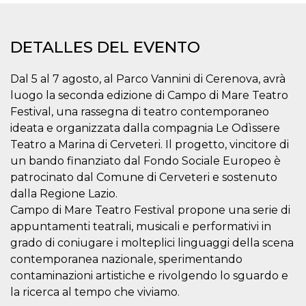
Cookies estrictamente necesarias
Cookies de preferencias
DETALLES DEL EVENTO
Las cookies estrictamente necesarias permiten
la funcionalidad principal del sitio web, como
el inicio de sesión de usuario y la gestión de
Dal 5 al 7 agosto, al Parco Vannini di Cerenova, avrà
cuentas. El sitio web no se puede utilizar
correctamente sin las cookies estrictamente
luogo la seconda edizione di Campo di Mare Teatro
necesarias.
Festival, una rassegna di teatro contemporaneo
Proveedor /
ideata e organizzata dalla compagnia Le Odìssere
Nombre
Vencimiento
Descripción
Dominio
Teatro a Marina di Cerveteri. Il progetto, vincitore di
cf_clearance
1 año
Esta cookie es
Cloudflare,
un bando finanziato dal Fondo Sociale Europeo è
utilizada por el
Inc.
servicio
.oooh.events
patrocinato dal Comune di Cerveteri e sostenuto
CloudFlare para
identificar el
dalla Regione Lazio.
tráfico web de
Campo di Mare Teatro Festival propone una serie di
confianza y
anular cualquier
appuntamenti teatrali, musicali e performativi in
restricción de
seguridad
grado di coniugare i molteplici linguaggi della scena
basada en la
dirección IP del
contemporanea nazionale, sperimentando
visitante. Es
contaminazioni artistiche e rivolgendo lo sguardo e
esencial para
apoyar las
la ricerca al tempo che viviamo.
funciones de
seguridad de un