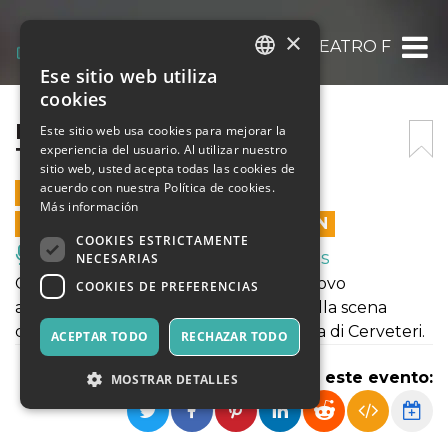
×
KIDS _ HAPPINESS – [CDM TEATRO FESTIVA
Ese sitio web utiliza
ITALIAN
cookies
ENGLISH
KIDS _ HAPPINESS – [CDM
Este sitio web usa cookies para mejorar la
experiencia del usuario. Al utilizar nuestro
TEATRO FESTIVAL]
SPANISH
sitio web, usted acepta todas las cookies de
acuerdo con nuestra Política de cookies.
7 AGOSTO 2022 - 19:00
Más información
LAS VENTAS EN LÍNEA TERMINARON
COOKIES ESTRICTAMENTE
Música, Eventos en Vivo, Clubes
NECESARIAS
Campo di Mare teatro festival è un nuovo
COOKIES DE PREFERENCIAS
appuntamento estivo con gli artisti della scena
contemporanea, sul territorio di Marina di Cerveteri.
ACEPTAR TODO
RECHAZAR TODO
Compartir este evento:
MOSTRAR DETALLES