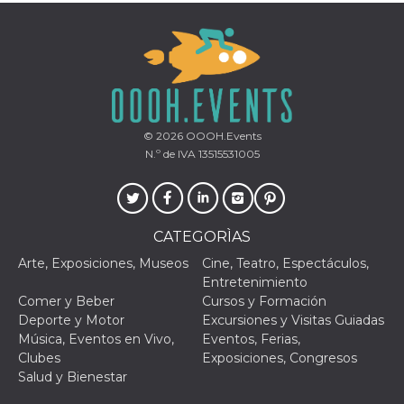
actividad
de sesió
sospecho
especial
la detecc
bots que
acceder a
servicio
también 
el perfil 
© 2026
OOOH.Events
comport
asociado
N.º de IVA 13515531005
cookie d
se elimin
después 
días. Est
también 
través d
CATEGORÌAS
gusta y o
botones 
Arte, Exposiciones, Museos
Cine, Teatro, Espectáculos,
etiqueta
Faceboo
Entretenimiento
colocado
Comer y Beber
Cursos y Formación
muchos s
web dife
Deporte y Motor
Excursiones y Visitas Guiadas
Música, Eventos en Vivo,
Eventos, Ferias,
dpr
.facebook.com
1 semana
permette
controlla
Clubes
Exposiciones, Congresos
funzione
Salud y Bienestar
su Faceb
pulsante
piace”, r