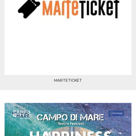
azar, la forma en
que se usa
puede ser
específico del
sitio, pero un
buen ejemplo es
mantener un
estado de inicio
de sesión para
un usuario entre
páginas.
m
1 año 1 mes
Esta cookie se
Stripe
utiliza
m.stripe.com
generalmente
para el
rendimiento y la
optimización de
los servicios de
MARTETICKET
procesamiento
de pagos,
facilitando el
almacenamiento
de contenidos
en el navegador
para hacer que
las páginas se
carguen más
rápido.
CookieScriptConsent
4 semanas 2
El servicio
CookieScript
días
Cookie-
oooh.events