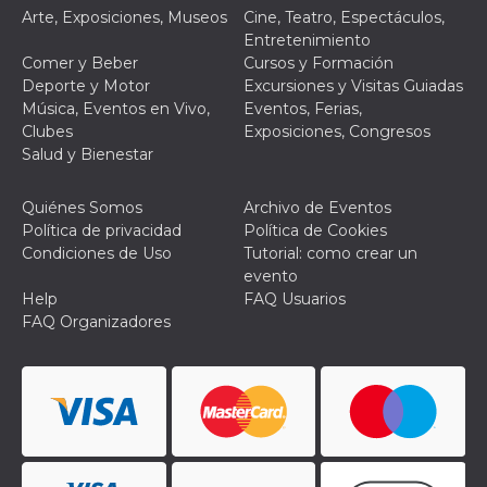
Arte, Exposiciones, Museos
Cine, Teatro, Espectáculos,
VISITOR_PRIVACY_METADATA
5 meses 4
Esta cook
YouTube
Entretenimiento
semanas
utiliza p
.youtube.com
almacena
Comer y Beber
Cursos y Formación
consenti
Deporte y Motor
Excursiones y Visitas Guiadas
del usuar
opciones
Música, Eventos en Vivo,
Eventos, Ferias,
privacid
Clubes
Exposiciones, Congresos
interacci
sitio. Reg
Salud y Bienestar
datos sob
consenti
del visit
Quiénes Somos
Archivo de Eventos
relación
diversas 
Política de privacidad
Política de Cookies
y config
Condiciones de Uso
Tutorial: como crear un
de privac
asegura
evento
sus prefe
Help
FAQ Usuarios
sean hon
futuras s
FAQ Organizadores
__Secure-ROLLOUT_TOKEN
.youtube.com
5 meses 4
Utilizzat
semanas
YouTube
gestire
l'implem
e la
sperimen
delle fun
Aiuta Go
controlla
nuove