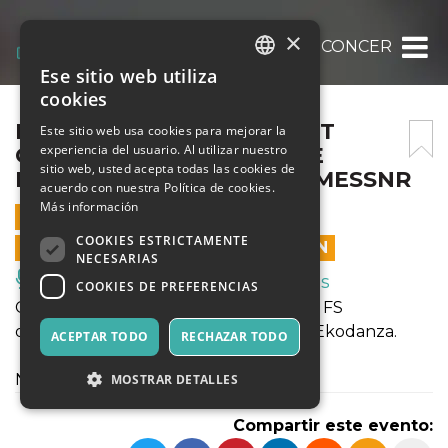
×
LA CAMPEGGIA FS – SILENT CONCERT_PE
Ese sitio web utiliza
ITALIAN
cookies
ENGLISH
LA CAMPEGGIA FS – SILENT
Este sitio web usa cookies para mejorar la
experiencia del usuario. Al utilizar nuestro
CONCERT_PERFORMANCE
SPANISH
sitio web, usted acepta todas las cookies de
MUSICALE IMMERSIVA DI MESSNR
acuerdo con nuestra Política de cookies.
Más información
15 JULIO 2023 - 21:30
COOKIES ESTRICTAMENTE
LAS VENTAS EN LÍNEA TERMINARON
NECESARIAS
Música, Eventos en Vivo, Clubes
COOKIES DE PREFERENCIAS
Concerto nell'ambito di La Campeggia FS
organizzata da Selene Centro Studi - Ekodanza.
ACEPTAR TODO
RECHAZAR TODO
Necessaria tessera AICS.
MOSTRAR DETALLES
Compartir este evento: