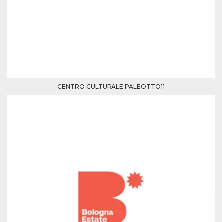
Script.com
utiliza esta
cookie para
recordar las
preferencias de
consentimiento
de cookies de
los visitantes. Es
necesario que el
banner de
cookies de
Cookie-
Script.com
CENTRO CULTURALE PALEOTTO11
funcione
correctamente.
Declaración de almacenamiento
Tipo de
Nombre
Descripción
almacenamiento
fbssls_314278995690155
Almacenamiento
de sesión
wpEmojiSettingsSupports
Almacenamiento
de sesión
cn_uc__
Almacenamiento
local