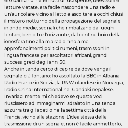
ero bambino, nelle notti di luci spente, televisioni e
sitio web y
letture vietate, era facile nascondere una radio e
proporcionar
protección
un'auricolare vicino al letto e ascoltare a occhi chiusi
contra visitantes
maliciosos.
il mistero notturno della propagazione del segnale
in onde medie, segnali che rimbalzano da luoghi
wordpress_test_cookie
Sesión
Se utiliza en
Automattic
sitios creados
Inc.
lontani, ben oltre l'orizzonte, dal confine buio della
con Wordpress.
.oooh.events
Comprueba si el
ionosfera fino alla mia radio, fino a me:
navegador tiene
approfondimenti politici rumeni, trasmissioni in
habilitadas las
cookies
lingua francese per ascoltatori africani, grandi
PHPSESSID
Sesión
Cookie
PHP.net
successi greci degli anni 50.
generada por
oooh.events
aplicaciones
Anche in tenda cerco di capire da dove venga il
basadas en el
segnale più lontano: ho ascoltato la BBC in Albania,
lenguaje PHP.
Este es un
Radio France in Scozia, la RNW olandese in Norvegia,
identificador de
propósito
Radio China International nel Gandaki nepalese.
general que se
Invariabilmente mi chiedevo se queste voci
utiliza para
mantener las
riuscissero ad immaginarmi, sdraiato in una tenda
variables de
sesión del
azzurra tra gli abeti o nella settima città della
usuario.
Normalmente es
Francia, vicino alla stazione. L'idea stessa della
un número
trasmissione di un segnale, non è facile ammetterlo,
generado al