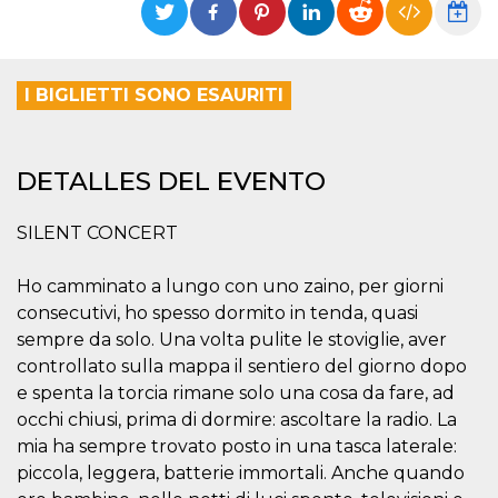
Cookies estrictamente necesarias
Cookies de preferencias
Las cookies estrictamente necesarias permiten
I BIGLIETTI SONO ESAURITI
la funcionalidad principal del sitio web, como
el inicio de sesión de usuario y la gestión de
cuentas. El sitio web no se puede utilizar
correctamente sin las cookies estrictamente
necesarias.
DETALLES DEL EVENTO
Proveedor /
Nombre
Vencimiento
Descripción
Dominio
SILENT CONCERT
cf_clearance
1 año
Esta cookie es
Cloudflare,
utilizada por el
Inc.
servicio
.oooh.events
Ho camminato a lungo con uno zaino, per giorni
CloudFlare para
identificar el
consecutivi, ho spesso dormito in tenda, quasi
tráfico web de
sempre da solo. Una volta pulite le stoviglie, aver
confianza y
anular cualquier
controllato sulla mappa il sentiero del giorno dopo
restricción de
seguridad
e spenta la torcia rimane solo una cosa da fare, ad
basada en la
occhi chiusi, prima di dormire: ascoltare la radio. La
dirección IP del
visitante. Es
mia ha sempre trovato posto in una tasca laterale:
esencial para
apoyar las
piccola, leggera, batterie immortali. Anche quando
funciones de
seguridad de un