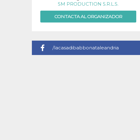
SM PRODUCTION S.R.L.S.
sitio web y
proporcionar
protección
CONTACTA AL ORGANIZADOR
contra visitantes
maliciosos.
wordpress_test_cookie
Sesión
Se utiliza en
Automattic
sitios creados
Inc.
con Wordpress.
.oooh.events
Comprueba si el
/lacasadibabbonataleandria
navegador tiene
habilitadas las
cookies
PHPSESSID
Sesión
Cookie
PHP.net
generada por
oooh.events
aplicaciones
basadas en el
lenguaje PHP.
Este es un
identificador de
propósito
general que se
utiliza para
mantener las
variables de
sesión del
usuario.
Normalmente es
un número
generado al