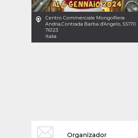
Cookies estrictamente necesarias
Cookies de preferencias
Centro Commerciale Mongolfiera
Las cookies estrictamente necesarias permiten
Andria
,
Contrada Barba d'Angelo, SS170
la funcionalidad principal del sitio web, como
76123
el inicio de sesión de usuario y la gestión de
cuentas. El sitio web no se puede utilizar
Italia
correctamente sin las cookies estrictamente
necesarias.
Proveedor /
Nombre
Vencimiento
Descripción
Dominio
cf_clearance
1 año
Esta cookie es
Cloudflare,
utilizada por el
Inc.
servicio
.oooh.events
CloudFlare para
identificar el
tráfico web de
confianza y
anular cualquier
restricción de
seguridad
basada en la
dirección IP del
visitante. Es
esencial para
apoyar las
funciones de
Organizador
seguridad de un