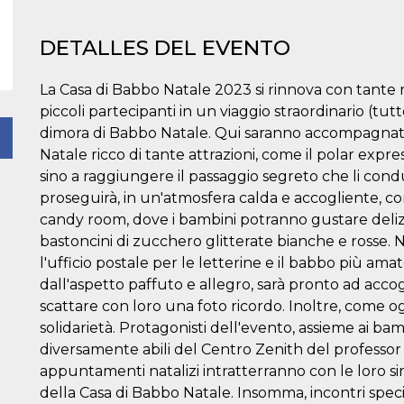
DETALLES DEL EVENTO
La Casa di Babbo Natale 2023 si rinnova con tante n
piccoli partecipanti in un viaggio straordinario (tut
dimora di Babbo Natale. Qui saranno accompagnati 
Natale ricco di tante attrazioni, come il polar expre
sino a raggiungere il passaggio segreto che li condur
proseguirà, in un'atmosfera calda e accogliente, con
candy room, dove i bambini potranno gustare deli
bastoncini di zucchero glitterate bianche e ross
l'ufficio postale per le letterine e il babbo più am
dall'aspetto paffuto e allegro, sarà pronto ad accog
scattare con loro una foto ricordo. Inoltre, come o
solidarietà. Protagonisti dell'evento, assieme ai bamb
diversamente abili del Centro Zenith del professor
appuntamenti natalizi intratterranno con le loro sim
della Casa di Babbo Natale. Insomma, incontri speci