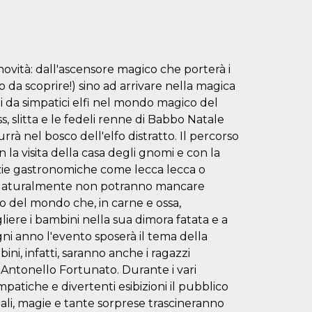
ovità: dall'ascensore magico che porterà i
to da scoprire!) sino ad arrivare nella magica
da simpatici elfi nel mondo magico del
ss, slitta e le fedeli renne di Babbo Natale
rà nel bosco dell'elfo distratto. Il percorso
 la visita della casa degli gnomi e con la
zie gastronomiche come lecca lecca o
e. Naturalmente non potranno mancare
ato del mondo che, in carne e ossa,
liere i bambini nella sua dimora fatata e a
gni anno l'evento sposerà il tema della
ini, infatti, saranno anche i ragazzi
 Antonello Fortunato. Durante i vari
patiche e divertenti esibizioni il pubblico
ali, magie e tante sorprese trascineranno