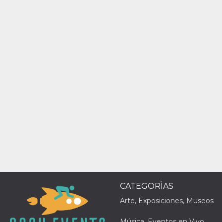
Script.com
utiliza esta
cookie para
recordar las
preferencias de
consentimiento
de cookies de
los visitantes. Es
necesario que el
banner de
cookies de
Cookie-
Script.com
funcione
correctamente.
Declaración de almacenamiento
Tipo de
Nombre
Descripción
almacenamiento
fbssls_314278995690155
Almacenamiento
de sesión
wpEmojiSettingsSupports
Almacenamiento
de sesión
CATEGORÌAS
cn_uc__
Almacenamiento
Arte, Exposiciones, Museos
local
Música, Eventos en Vivo,