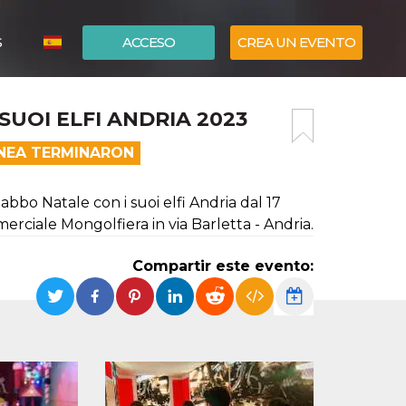
S
ACCESO
CREA UN EVENTO
ITALIANO
SUOI ELFI ANDRIA 2023
ENGLISH
ÍNEA TERMINARON
o Natale con i suoi elfi Andria dal 17
ciale Mongolfiera in via Barletta - Andria.
Compartir este evento: