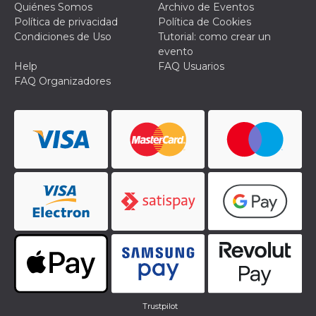
Quiénes Somos
Archivo de Eventos
funzional
modifich
Política de privacidad
Política de Cookies
dell'inter
Condiciones de Uso
Tutorial: como crear un
vengono
agli uten
evento
nell'ambi
Help
FAQ Usuarios
e
implemen
FAQ Organizadores
graduali,
garante
un'esper
coerente
determin
utente d
esperime
Trustpilot