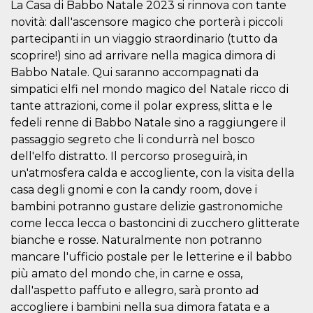
Script.com
La Casa di Babbo Natale 2023 si rinnova con tante
utiliza esta
novità: dall'ascensore magico che porterà i piccoli
cookie para
recordar las
partecipanti in un viaggio straordinario (tutto da
preferencias de
consentimiento
scoprire!) sino ad arrivare nella magica dimora di
de cookies de
los visitantes. Es
Babbo Natale. Qui saranno accompagnati da
necesario que el
simpatici elfi nel mondo magico del Natale ricco di
banner de
cookies de
tante attrazioni, come il polar express, slitta e le
Cookie-
Script.com
fedeli renne di Babbo Natale sino a raggiungere il
funcione
passaggio segreto che li condurrà nel bosco
correctamente.
dell'elfo distratto. Il percorso proseguirà, in
Declaración de almacenamiento
un'atmosfera calda e accogliente, con la visita della
Tipo de
casa degli gnomi e con la candy room, dove i
Nombre
Descripción
almacenamiento
bambini potranno gustare delizie gastronomiche
fbssls_314278995690155
Almacenamiento
come lecca lecca o bastoncini di zucchero glitterate
de sesión
bianche e rosse. Naturalmente non potranno
wpEmojiSettingsSupports
Almacenamiento
mancare l'ufficio postale per le letterine e il babbo
de sesión
più amato del mondo che, in carne e ossa,
cn_uc__
Almacenamiento
local
dall'aspetto paffuto e allegro, sarà pronto ad
accogliere i bambini nella sua dimora fatata e a