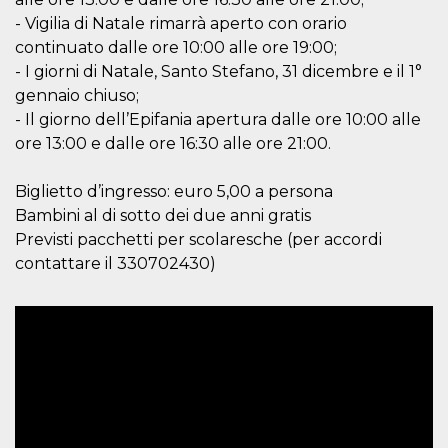
actividad
- Vigilia di Natale rimarrà aperto con orario
de sesió
sospecho
continuato dalle ore 10:00 alle ore 19:00;
especial
la detecc
- I giorni di Natale, Santo Stefano, 31 dicembre e il 1°
bots que
gennaio chiuso;
acceder a
servicio
- Il giorno dell’Epifania apertura dalle ore 10:00 alle
también 
el perfil 
ore 13:00 e dalle ore 16:30 alle ore 21:00.
comport
asociado
cookie d
Biglietto d’ingresso: euro 5,00 a persona
se elimin
después 
Bambini al di sotto dei due anni gratis
días. Est
también 
Previsti pacchetti per scolaresche (per accordi
través d
contattare il 330702430)
gusta y o
botones 
etiqueta
Faceboo
colocado
muchos s
web dife
dpr
.facebook.com
1 semana
permette
controlla
funzione
su Faceb
pulsante
piace”, r