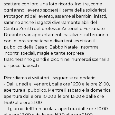
scattare con loro una foto ricordo. Inoltre, come
ogni anno l'evento sposerà il tema della solidarietà.
Protagonisti dell'evento, assieme ai bambini, infatti,
saranno anche i ragazzi diversamente abili del
Centro Zenith del professor Antonello Fortunato.
Proveedor /
Nombre
Vencimiento
Descripc
Durante i vari appuntamenti natalizi intratterranno
Dominio
con le loro simpatiche e divertenti esibizioni il
c_user
4 semanas 2
Cookie de
Meta
días
de sesió
Platform Inc.
pubblico della Casa di Babbo Natale. Insomma,
usuario.
.facebook.com
incontri speciali, magie e tante sorprese
ser de se
permane
trascineranno grandi e piccini nei numerosi scenari a
durante 
dir poco fiabeschi.
datr
2 años
Esta coo
Meta
identifica
Platform Inc.
navegado
.facebook.com
Ricordiamo ai visitatori il seguente calendario:
conecta 
Facebook
- Dal lunedì al venerdì, dalle ore 16:30 alle ore 21:00,
directam
vinculad
apertura al pubblico. Mentre il sabato e la domenica
usuario 
apertura dalle ore 10:00 alle ore 13:00 e dalle ore
Faceboo
individua
16:30 alle ore 21:00;
Facebook
que se ut
- Il giorno dell’Immacolata apertura dalle ore 10:00
ayudar c
alle ore 13:00 e dalle ore 16:30 alle ore 21:00;
seguridad