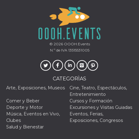
VISITOR_PRIVACY_METADATA
5 meses 4
Esta cook
YouTube
semanas
utiliza p
.youtube.com
almacena
consenti
del usuar
opciones
privacid
interacci
sitio. Reg
© 2026
OOOH.Events
datos sob
N.º de IVA 13515531005
consenti
del visit
relación
diversas 
y config
de privac
asegura
CATEGORÌAS
sus prefe
sean hon
Arte, Exposiciones, Museos
Cine, Teatro, Espectáculos,
futuras s
Entretenimiento
__Secure-ROLLOUT_TOKEN
.youtube.com
5 meses 4
Utilizzat
Comer y Beber
Cursos y Formación
semanas
YouTube
Deporte y Motor
Excursiones y Visitas Guiadas
gestire
l'implem
Música, Eventos en Vivo,
Eventos, Ferias,
e la
Clubes
Exposiciones, Congresos
sperimen
delle fun
Salud y Bienestar
Aiuta Go
controlla
nuove