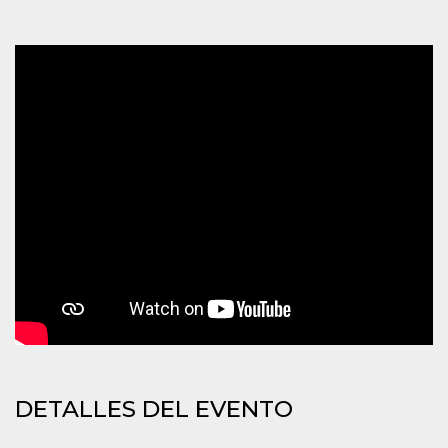
azar, la forma en
que se usa
puede ser
específico del
sitio, pero un
buen ejemplo es
mantener un
estado de inicio
de sesión para
un usuario entre
páginas.
m
1 año 1 mes
Esta cookie se
Stripe
utiliza
m.stripe.com
generalmente
para el
rendimiento y la
optimización de
los servicios de
procesamiento
de pagos,
facilitando el
almacenamiento
de contenidos
en el navegador
para hacer que
las páginas se
carguen más
rápido.
DETALLES DEL EVENTO
CookieScriptConsent
4 semanas 2
El servicio
CookieScript
días
Cookie-
oooh.events