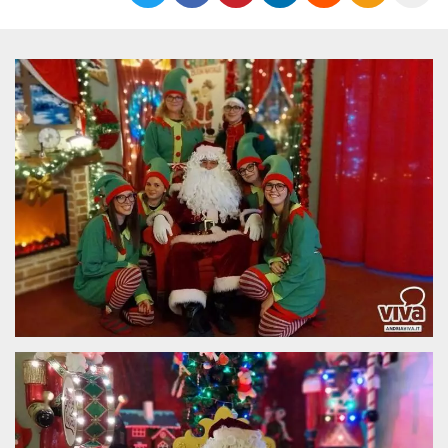
Cookies estrictamente necesarias
Cookies de preferencias
Las cookies estrictamente necesarias permiten
la funcionalidad principal del sitio web, como
el inicio de sesión de usuario y la gestión de
cuentas. El sitio web no se puede utilizar
correctamente sin las cookies estrictamente
necesarias.
Proveedor /
Nombre
Vencimiento
Descripción
Dominio
cf_clearance
1 año
Esta cookie es
Cloudflare,
utilizada por el
Inc.
servicio
.oooh.events
CloudFlare para
identificar el
tráfico web de
confianza y
anular cualquier
restricción de
seguridad
basada en la
dirección IP del
visitante. Es
esencial para
apoyar las
funciones de
seguridad de un