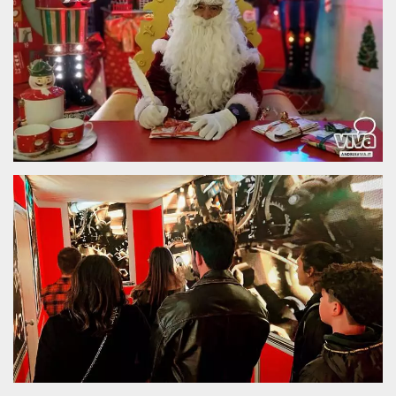
sitio web y
proporcionar
protección
contra visitantes
maliciosos.
wordpress_test_cookie
Sesión
Se utiliza en
Automattic
sitios creados
Inc.
con Wordpress.
.oooh.events
Comprueba si el
navegador tiene
habilitadas las
cookies
PHPSESSID
Sesión
Cookie
PHP.net
generada por
oooh.events
aplicaciones
basadas en el
lenguaje PHP.
Este es un
identificador de
propósito
general que se
utiliza para
mantener las
variables de
sesión del
usuario.
Normalmente es
un número
generado al