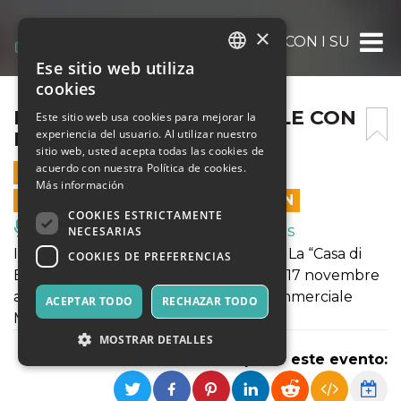
×
LA CASA DI BABBO NATALE CON I SUOI ELF
Ese sitio web utiliza
ITALIAN
cookies
ENGLISH
LA CASA DI BABBO NATALE CON
Este sitio web usa cookies para mejorar la
experiencia del usuario. Al utilizar nuestro
I SUOI ELFI ANDRIA 2023
SPANISH
sitio web, usted acepta todas las cookies de
acuerdo con nuestra Política de cookies.
23 DICIEMBRE 2023 - 16:30
Más información
LAS VENTAS EN LÍNEA TERMINARON
COOKIES ESTRICTAMENTE
Música, Eventos en Vivo, Clubes
NECESARIAS
IN ASCENSORE DA BABBO NATALE…!! La “Casa di
COOKIES DE PREFERENCIAS
Babbo Natale con i suoi elfi Andria dal 17 novembre
al 6 gennaio 2024 presso il Centro Commerciale
ACEPTAR TODO
RECHAZAR TODO
Mongolfiera in via Barletta - Andria.
MOSTRAR DETALLES
Compartir este evento: