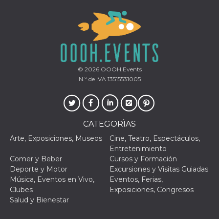
VISITOR_PRIVACY_METADATA
5 meses 4
Esta cook
YouTube
semanas
utiliza p
.youtube.com
almacena
consenti
del usuar
opciones
privacid
interacci
sitio. Reg
© 2026
OOOH.Events
datos sob
N.º de IVA 13515531005
consenti
del visit
relación
diversas 
y config
de privac
asegura
CATEGORÌAS
sus prefe
sean hon
Arte, Exposiciones, Museos
Cine, Teatro, Espectáculos,
futuras s
Entretenimiento
__Secure-ROLLOUT_TOKEN
.youtube.com
5 meses 4
Utilizzat
Comer y Beber
Cursos y Formación
semanas
YouTube
Deporte y Motor
Excursiones y Visitas Guiadas
gestire
l'implem
Música, Eventos en Vivo,
Eventos, Ferias,
e la
Clubes
Exposiciones, Congresos
sperimen
delle fun
Salud y Bienestar
Aiuta Go
controlla
nuove