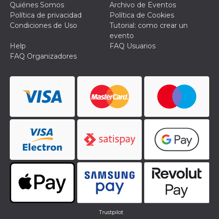
Quiénes Somos
Archivo de Eventos
funzional
modifich
Política de privacidad
Política de Cookies
dell'inter
Condiciones de Uso
Tutorial: como crear un
vengono
agli uten
evento
nell'ambi
Help
FAQ Usuarios
e
implemen
FAQ Organizadores
graduali,
garante
un'esper
coerente
determin
utente d
esperime
Trustpilot