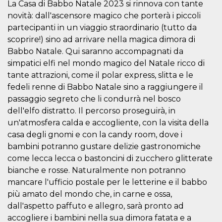
Script.com
La Casa di Babbo Natale 2023 si rinnova con tante
utiliza esta
novità: dall'ascensore magico che porterà i piccoli
cookie para
recordar las
partecipanti in un viaggio straordinario (tutto da
preferencias de
consentimiento
scoprire!) sino ad arrivare nella magica dimora di
de cookies de
los visitantes. Es
Babbo Natale. Qui saranno accompagnati da
necesario que el
simpatici elfi nel mondo magico del Natale ricco di
banner de
cookies de
tante attrazioni, come il polar express, slitta e le
Cookie-
Script.com
fedeli renne di Babbo Natale sino a raggiungere il
funcione
passaggio segreto che li condurrà nel bosco
correctamente.
dell'elfo distratto. Il percorso proseguirà, in
Declaración de almacenamiento
un'atmosfera calda e accogliente, con la visita della
Tipo de
casa degli gnomi e con la candy room, dove i
Nombre
Descripción
almacenamiento
bambini potranno gustare delizie gastronomiche
fbssls_314278995690155
Almacenamiento
come lecca lecca o bastoncini di zucchero glitterate
de sesión
bianche e rosse. Naturalmente non potranno
wpEmojiSettingsSupports
Almacenamiento
mancare l'ufficio postale per le letterine e il babbo
de sesión
più amato del mondo che, in carne e ossa,
cn_uc__
Almacenamiento
local
dall'aspetto paffuto e allegro, sarà pronto ad
accogliere i bambini nella sua dimora fatata e a