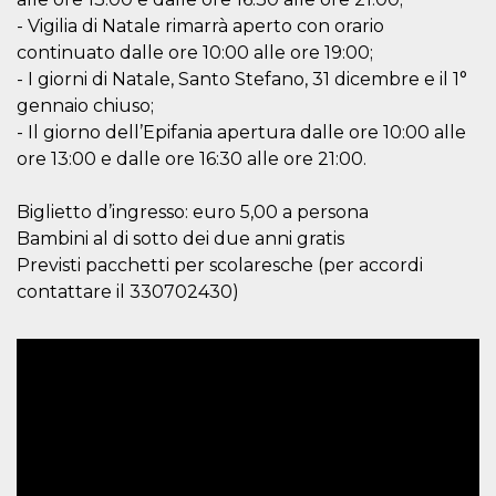
actividad
- Vigilia di Natale rimarrà aperto con orario
de sesió
sospecho
continuato dalle ore 10:00 alle ore 19:00;
especial
la detecc
- I giorni di Natale, Santo Stefano, 31 dicembre e il 1°
bots que
gennaio chiuso;
acceder a
servicio
- Il giorno dell’Epifania apertura dalle ore 10:00 alle
también 
el perfil 
ore 13:00 e dalle ore 16:30 alle ore 21:00.
comport
asociado
cookie d
Biglietto d’ingresso: euro 5,00 a persona
se elimin
después 
Bambini al di sotto dei due anni gratis
días. Est
también 
Previsti pacchetti per scolaresche (per accordi
través d
contattare il 330702430)
gusta y o
botones 
etiqueta
Faceboo
colocado
muchos s
web dife
dpr
.facebook.com
1 semana
permette
controlla
funzione
su Faceb
pulsante
piace”, r