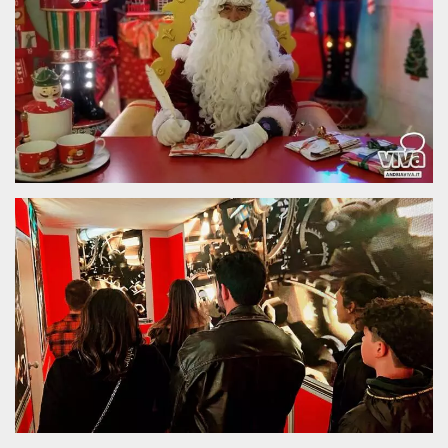
sitio web y
proporcionar
protección
contra visitantes
maliciosos.
wordpress_test_cookie
Sesión
Se utiliza en
Automattic
sitios creados
Inc.
con Wordpress.
.oooh.events
Comprueba si el
navegador tiene
habilitadas las
cookies
PHPSESSID
Sesión
Cookie
PHP.net
generada por
oooh.events
aplicaciones
basadas en el
lenguaje PHP.
Este es un
identificador de
propósito
general que se
utiliza para
mantener las
variables de
sesión del
usuario.
Normalmente es
un número
generado al