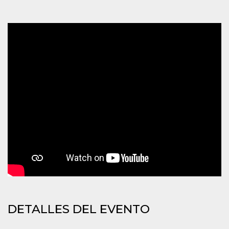
azar, la forma en
que se usa
puede ser
específico del
sitio, pero un
buen ejemplo es
mantener un
estado de inicio
de sesión para
un usuario entre
páginas.
m
1 año 1 mes
Esta cookie se
Stripe
utiliza
m.stripe.com
generalmente
para el
rendimiento y la
optimización de
los servicios de
procesamiento
de pagos,
facilitando el
almacenamiento
de contenidos
en el navegador
para hacer que
las páginas se
carguen más
rápido.
DETALLES DEL EVENTO
CookieScriptConsent
4 semanas 2
El servicio
CookieScript
días
Cookie-
oooh.events