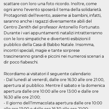
scattare con loro una foto ricordo. Inoltre, come
ogni anno l'evento sposerà il tema della solidarietà.
Protagonisti dell'evento, assieme ai bambini, infatti,
saranno anche i ragazzi diversamente abili del
Centro Zenith del professor Antonello Fortunato.
Proveedor /
Nombre
Vencimiento
Descripc
Durante i vari appuntamenti natalizi intratterranno
Dominio
con le loro simpatiche e divertenti esibizioni il
c_user
4 semanas 2
Cookie de
Meta
días
de sesió
Platform Inc.
pubblico della Casa di Babbo Natale. Insomma,
usuario.
.facebook.com
incontri speciali, magie e tante sorprese
ser de se
permane
trascineranno grandi e piccini nei numerosi scenari a
durante 
dir poco fiabeschi.
datr
2 años
Esta coo
Meta
identifica
Platform Inc.
navegado
.facebook.com
Ricordiamo ai visitatori il seguente calendario:
conecta 
Facebook
- Dal lunedì al venerdì, dalle ore 16:30 alle ore 21:00,
directam
vinculad
apertura al pubblico. Mentre il sabato e la domenica
usuario 
apertura dalle ore 10:00 alle ore 13:00 e dalle ore
Faceboo
individua
16:30 alle ore 21:00;
Facebook
que se ut
- Il giorno dell’Immacolata apertura dalle ore 10:00
ayudar c
alle ore 13:00 e dalle ore 16:30 alle ore 21:00;
seguridad