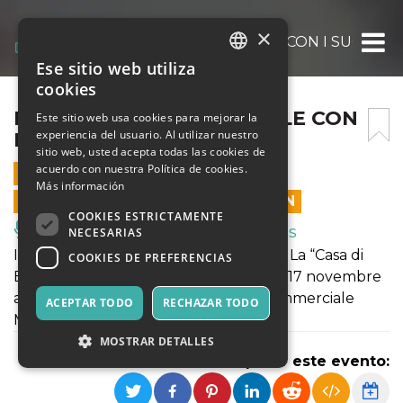
×
LA CASA DI BABBO NATALE CON I SUOI ELF
Ese sitio web utiliza
ITALIAN
cookies
ENGLISH
LA CASA DI BABBO NATALE CON
Este sitio web usa cookies para mejorar la
experiencia del usuario. Al utilizar nuestro
I SUOI ELFI ANDRIA 2023
SPANISH
sitio web, usted acepta todas las cookies de
acuerdo con nuestra Política de cookies.
24 DICIEMBRE 2023 - 10:00
Más información
LAS VENTAS EN LÍNEA TERMINARON
COOKIES ESTRICTAMENTE
Música, Eventos en Vivo, Clubes
NECESARIAS
IN ASCENSORE DA BABBO NATALE…!! La “Casa di
COOKIES DE PREFERENCIAS
Babbo Natale con i suoi elfi Andria dal 17 novembre
al 6 gennaio 2024 presso il Centro Commerciale
ACEPTAR TODO
RECHAZAR TODO
Mongolfiera in via Barletta - Andria.
MOSTRAR DETALLES
Compartir este evento: