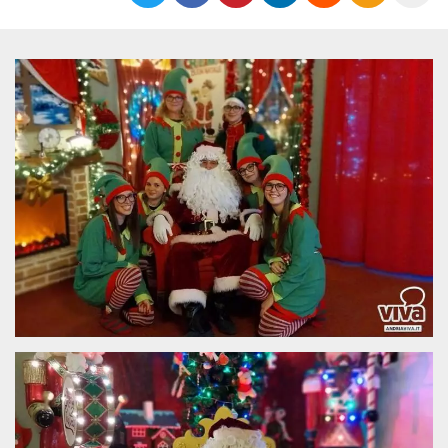
Cookies estrictamente necesarias
Cookies de preferencias
Las cookies estrictamente necesarias permiten
la funcionalidad principal del sitio web, como
el inicio de sesión de usuario y la gestión de
cuentas. El sitio web no se puede utilizar
correctamente sin las cookies estrictamente
necesarias.
Proveedor /
Nombre
Vencimiento
Descripción
Dominio
cf_clearance
1 año
Esta cookie es
Cloudflare,
utilizada por el
Inc.
servicio
.oooh.events
CloudFlare para
identificar el
tráfico web de
confianza y
anular cualquier
restricción de
seguridad
basada en la
dirección IP del
visitante. Es
esencial para
apoyar las
funciones de
seguridad de un