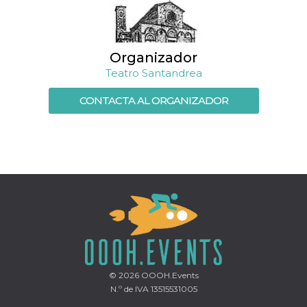
azar, la forma en
que se usa
puede ser
específico del
sitio, pero un
buen ejemplo es
Organizador
mantener un
estado de inicio
Teatro Santandrea
de sesión para
un usuario entre
páginas.
CONTACTA AL ORGANIZADOR
m
1 año 1 mes
Esta cookie se
Stripe
utiliza
m.stripe.com
generalmente
para el
rendimiento y la
optimización de
los servicios de
procesamiento
de pagos,
facilitando el
almacenamiento
de contenidos
en el navegador
para hacer que
las páginas se
carguen más
rápido.
© 2026
OOOH.Events
N.º de IVA 13515531005
CookieScriptConsent
4 semanas 2
El servicio
CookieScript
días
Cookie-
oooh.events