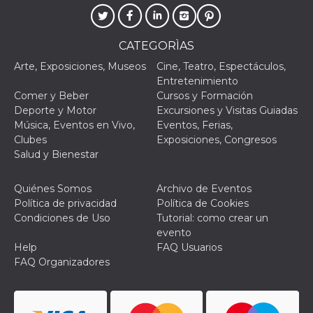
Script.com
utiliza esta
cookie para
recordar las
preferencias de
CATEGORÌAS
consentimiento
de cookies de
Arte, Exposiciones, Museos
Cine, Teatro, Espectáculos,
los visitantes. Es
Entretenimiento
necesario que el
banner de
Comer y Beber
Cursos y Formación
cookies de
Deporte y Motor
Excursiones y Visitas Guiadas
Cookie-
Script.com
Música, Eventos en Vivo,
Eventos, Ferias,
funcione
Clubes
Exposiciones, Congresos
correctamente.
Salud y Bienestar
Declaración de almacenamiento
Tipo de
Quiénes Somos
Archivo de Eventos
Nombre
Descripción
almacenamiento
Política de privacidad
Política de Cookies
Condiciones de Uso
Tutorial: como crear un
fbssls_314278995690155
Almacenamiento
de sesión
evento
Help
FAQ Usuarios
wpEmojiSettingsSupports
Almacenamiento
de sesión
FAQ Organizadores
cn_uc__
Almacenamiento
local