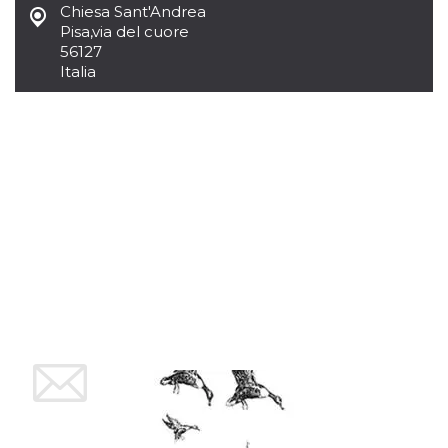
Chiesa Sant'Andrea
sitio web y
proporcionar
Pisa
,
via del cuore
protección
56127
contra visitantes
maliciosos.
Italia
wordpress_test_cookie
Sesión
Se utiliza en
Automattic
sitios creados
Inc.
con Wordpress.
.oooh.events
Comprueba si el
navegador tiene
habilitadas las
cookies
PHPSESSID
Sesión
Cookie
PHP.net
generada por
oooh.events
aplicaciones
basadas en el
lenguaje PHP.
Este es un
identificador de
propósito
general que se
utiliza para
mantener las
variables de
sesión del
usuario.
Normalmente es
un número
generado al