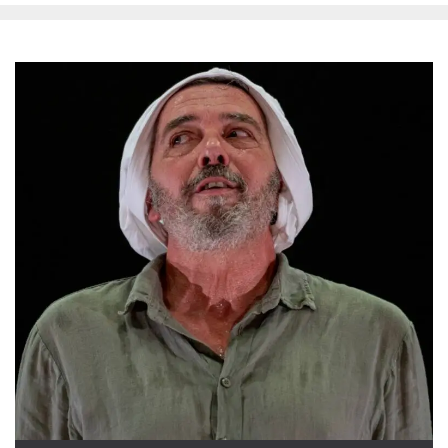
Cookies estrictamente necesarias
Cookies de preferencias
Las cookies estrictamente necesarias permiten
la funcionalidad principal del sitio web, como
el inicio de sesión de usuario y la gestión de
cuentas. El sitio web no se puede utilizar
correctamente sin las cookies estrictamente
necesarias.
Proveedor /
Nombre
Vencimiento
Descripción
Dominio
cf_clearance
1 año
Esta cookie es
Cloudflare,
utilizada por el
Inc.
servicio
.oooh.events
CloudFlare para
identificar el
tráfico web de
confianza y
anular cualquier
restricción de
seguridad
basada en la
dirección IP del
visitante. Es
esencial para
apoyar las
funciones de
seguridad de un