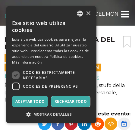
×
LA COMMEDIA PIÙ ANTICA DEL MONDO
Ese sitio web utiliza
ITALIAN
cookies
ENGLISH
LA COMMEDIA PIÙ ANTICA DEL
Este sitio web usa cookies para mejorar la
experiencia del usuario. Al utilizar nuestro
MONDO
SPANISH
sitio web, usted acepta todas las cookies de
acuerdo con nuestra Política de cookies.
7 FEBRERO 2026 - 11:00
Más información
LAS VENTAS EN LÍNEA TERMINARON
COOKIES ESTRICTAMENTE
Música, Eventos en Vivo, Clubes
NECESARIAS
È la storia di Diceopoli, il contadino che, stufo della
COOKIES DE PREFERENCIAS
guerra, stipula con Sparta una pace personale,
fondando una sua polis alternativa
ACEPTAR TODO
RECHAZAR TODO
Compartir este evento:
MOSTRAR DETALLES