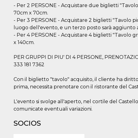
 de inicio
- Per 2 PERSONE - Acquistare due biglietti "Tavolo 
n
sa,
70cm x 70cm.
mente en
- Per 3 PERSONE - Acquistare 2 biglietti "Tavolo pic
ión de
 intentan
luogo dell'evento, e un terzo posto sarà aggiunto
l
. Facebook
- Per 4 PERSONE - Acquistare 4 biglietti "Tavolo g
dice que
x 140cm.
de
amiento
 con cada
e datos
PER GRUPPI DI PIU' DI 4 PERSONE, PRENOTAZIO
a
de 10
333 181 7362
a cookie
se lee a
e Me
Con il biglietto "tavolo" acquisito, il cliente ha dir
tros
y
prima, necessita prenotare con il ristorante del Cast
s de
k
s en
L'evento si svolge all'aperto, nel cortile del Caste
itios
rentes.
comunicate eventuali variazioni.
 di
re la
SOCIOS
 “Seguici
ook” del
 “Mi
accolgono