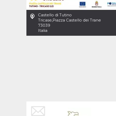
Cookies estrictamente necesarias
Cookies de preferencias
Castello di Tutino
Las cookies estrictamente necesarias permiten
Tricase
,
Piazza Castello dei Trane
la funcionalidad principal del sitio web, como
73039
el inicio de sesión de usuario y la gestión de
cuentas. El sitio web no se puede utilizar
Italia
correctamente sin las cookies estrictamente
necesarias.
Proveedor /
Nombre
Vencimiento
Descripción
Dominio
cf_clearance
1 año
Esta cookie es
Cloudflare,
utilizada por el
Inc.
servicio
.oooh.events
CloudFlare para
identificar el
tráfico web de
confianza y
anular cualquier
restricción de
seguridad
basada en la
dirección IP del
visitante. Es
esencial para
apoyar las
funciones de
seguridad de un