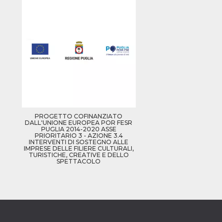
tazioni
gua e
no di
re la
 una
ción de
ación
 usuario y
r, que se
ara
ad
e
PROGETTO COFINANZIATO
n de
DALL'UNIONE EUROPEA POR FESR
PUGLIA 2014-2020 ASSE
PRIORITARIO 3 - AZIONE 3.4
ación del
INTERVENTI DI SOSTEGNO ALLE
or de
IMPRESE DELLE FILIERE CULTURALI,
k,
TURISTICHE, CREATIVE E DELLO
SPETTACOLO
ción,
g y otras
de
as de
k.
ioni del