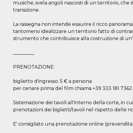
musiche, svela angoli nascosti di un territorio, che
transizione.
La rassegna non intende esaurire il ricco panorama 
tantomeno idealizzare un territorio fatto di contrad
ión
strumento che contribuisce alla costruzione di un’
 inicio
_________
n de
 Puede
sión o
nte
PRENOTAZIONE:
30 días
kie
biglietto d'ingresso: 5 € a persona
 el
r que se
per cenare prima del film chiama +39 333 181 7362
a
. No está
ente
Sistemazione dei tavoli all'interno della corte, in cu
o al
de
prenotazioni dei biglietti/tavoli nel rispetto delle 
k
l.
 informa
E' consigliato una prenotazione online (prevendita)
iliza para
on la
 y la