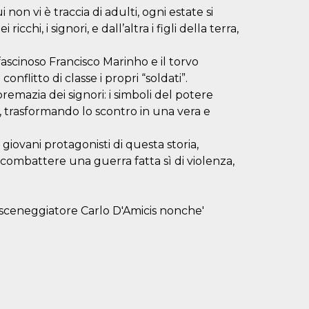
non vi è traccia di adulti, ogni estate si
cchi, i signori, e dall’altra i figli della terra,
 fascinoso Francisco Marinho e il torvo
nflitto di classe i propri “soldati”.
premazia dei signori: i simboli del potere
i, trasformando lo scontro in una vera e
i giovani protagonisti di questa storia,
ombattere una guerra fatta sì di violenza,
e sceneggiatore Carlo D'Amicis nonche'