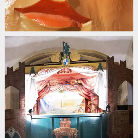
sitio web y
proporcionar
protección
contra visitantes
maliciosos.
wordpress_test_cookie
Sesión
Se utiliza en
Automattic
sitios creados
Inc.
con Wordpress.
.oooh.events
Comprueba si el
navegador tiene
habilitadas las
cookies
PHPSESSID
Sesión
Cookie
PHP.net
generada por
oooh.events
aplicaciones
basadas en el
lenguaje PHP.
Este es un
identificador de
propósito
general que se
utiliza para
mantener las
variables de
sesión del
usuario.
Normalmente es
un número
generado al