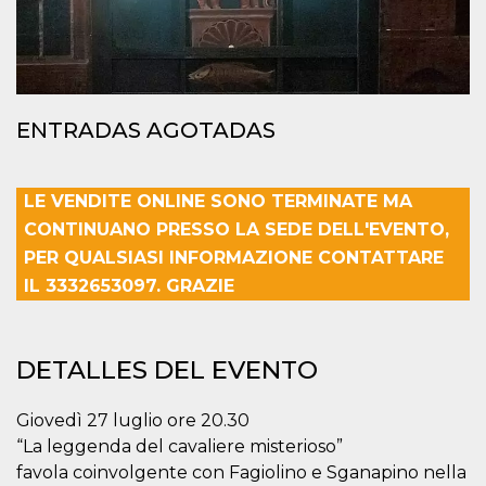
azar, la forma en
que se usa
puede ser
específico del
sitio, pero un
buen ejemplo es
mantener un
estado de inicio
de sesión para
ENTRADAS AGOTADAS
un usuario entre
páginas.
m
1 año 1 mes
Esta cookie se
Stripe
LE VENDITE ONLINE SONO TERMINATE MA
utiliza
m.stripe.com
generalmente
CONTINUANO PRESSO LA SEDE DELL'EVENTO,
para el
rendimiento y la
PER QUALSIASI INFORMAZIONE CONTATTARE
optimización de
los servicios de
IL 3332653097. GRAZIE
procesamiento
de pagos,
facilitando el
almacenamiento
de contenidos
DETALLES DEL EVENTO
en el navegador
para hacer que
las páginas se
carguen más
Giovedì 27 luglio ore 20.30
rápido.
“La leggenda del cavaliere misterioso”
CookieScriptConsent
4 semanas 2
El servicio
CookieScript
favola coinvolgente con Fagiolino e Sganapino nella
días
Cookie-
oooh.events