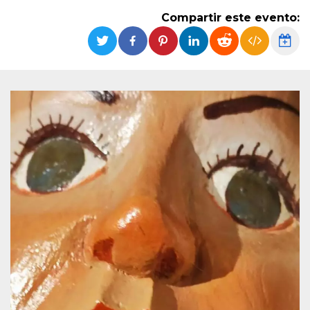
Cookies estrictamente necesarias
Compartir este evento:
Cookies de preferencias
Las cookies estrictamente necesarias permiten
la funcionalidad principal del sitio web, como
el inicio de sesión de usuario y la gestión de
cuentas. El sitio web no se puede utilizar
correctamente sin las cookies estrictamente
necesarias.
Proveedor /
Nombre
Vencimiento
Descripción
Dominio
cf_clearance
1 año
Esta cookie es
Cloudflare,
utilizada por el
Inc.
servicio
.oooh.events
CloudFlare para
identificar el
tráfico web de
confianza y
anular cualquier
restricción de
seguridad
basada en la
dirección IP del
visitante. Es
esencial para
apoyar las
funciones de
seguridad de un