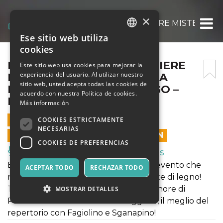
×
LA LEGGENDA DEL CAVALIERE MISTERIOS
Ese sitio web utiliza
ITALIAN
cookies
ENGLISH
LA LEGGENDA DEL CAVALIERE
Este sitio web usa cookies para mejorar la
experiencia del usuario. Al utilizar nuestro
MISTERIOSO – BURATTINI A
SPANISH
sitio web, usted acepta todas las cookies de
BOLOGNA CON WOLFANGO –
acuerdo con nuestra Política de cookies.
ESTATE 2023
Más información
27 JULIO 2023 - 20:30
COOKIES ESTRICTAMENTE
NECESARIAS
LAS VENTAS EN LÍNEA TERMINARON
COOKIES DE PREFERENCIAS
Música, Eventos en Vivo, Clubes
Burattini a Bologna con Wolfango è l'evento che
ACEPTAR TODO
RECHAZAR TODO
riporta al centro l'antica arte delle teste di legno!
Tutti i giovedì sera presso la Corte d'Onore di
MOSTRAR DETALLES
Palazzo d'Accursio in Piazza Maggiore, il meglio del
repertorio con Fagiolino e Sganapino!