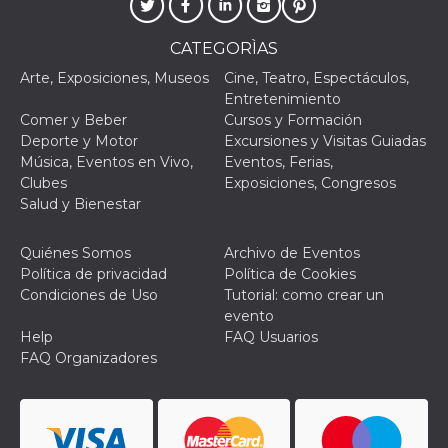
browser
dell'uten
dell'iden
CATEGORÌAS
univoco, 
per perso
la pubbli
Arte, Exposiciones, Museos
Cine, Teatro, Espectáculos,
gli utenti
Entretenimiento
xs
3 meses
Se usa p
Comer y Beber
Cursos y Formación
Meta
mantene
Platform Inc.
Deporte y Motor
Excursiones y Visitas Guiadas
sesión
.facebook.com
Música, Eventos en Vivo,
Eventos, Ferias,
__cf_bm
29 minutos
Esta cook
Cloudflare
Clubes
Exposiciones, Congresos
58 segundos
utiliza p
Inc.
Salud y Bienestar
distingui
.hubspot.com
humanos 
Esto es
benefici
Quiénes Somos
Archivo de Eventos
el sitio 
Política de privacidad
Política de Cookies
el fin de 
informes
Condiciones de Uso
Tutorial: como crear un
sobre el 
evento
sitio web
Help
FAQ Usuarios
_cfuvid
.hubspot.com
Sesión
Esta cook
FAQ Organizadores
utiliza c
de segui
de usuar
sesiones
optimizar
experienc
usuario