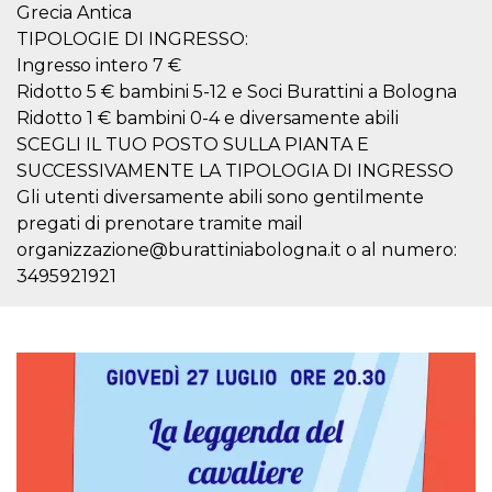
Script.com
Grecia Antica
utiliza esta
cookie para
TIPOLOGIE DI INGRESSO:
recordar las
Ingresso intero 7 €
preferencias de
consentimiento
Ridotto 5 € bambini 5-12 e Soci Burattini a Bologna
de cookies de
los visitantes. Es
Ridotto 1 € bambini 0-4 e diversamente abili
necesario que el
banner de
SCEGLI IL TUO POSTO SULLA PIANTA E
cookies de
SUCCESSIVAMENTE LA TIPOLOGIA DI INGRESSO
Cookie-
Script.com
Gli utenti diversamente abili sono gentilmente
funcione
correctamente.
pregati di prenotare tramite mail
organizzazione@burattiniabologna.it o al numero:
Declaración de almacenamiento
3495921921
Tipo de
Nombre
Descripción
almacenamiento
fbssls_314278995690155
Almacenamiento
de sesión
wpEmojiSettingsSupports
Almacenamiento
de sesión
cn_uc__
Almacenamiento
local