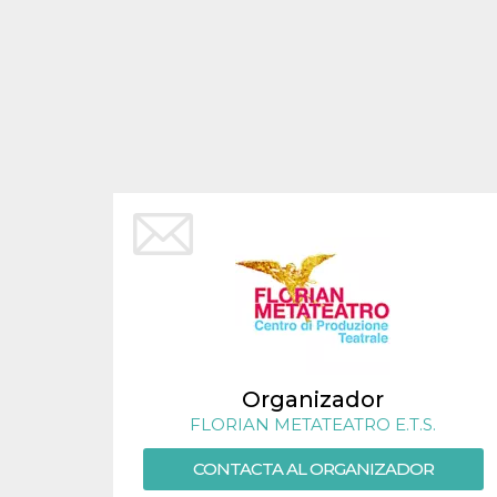
Cookies estrictamente necesarias
Cookies de preferencias
Las cookies estrictamente necesarias permiten
la funcionalidad principal del sitio web, como
el inicio de sesión de usuario y la gestión de
cuentas. El sitio web no se puede utilizar
correctamente sin las cookies estrictamente
necesarias.
Proveedor /
Nombre
Vencimiento
Descripción
Dominio
cf_clearance
1 año
Esta cookie es
Cloudflare,
utilizada por el
Inc.
servicio
.oooh.events
CloudFlare para
identificar el
tráfico web de
confianza y
anular cualquier
restricción de
seguridad
Organizador
basada en la
dirección IP del
FLORIAN METATEATRO E.T.S.
visitante. Es
esencial para
apoyar las
CONTACTA AL ORGANIZADOR
funciones de
seguridad de un