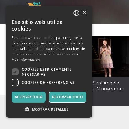
×
Ese sitio web utiliza
ITALIAN
cookies
ENGLISH
Este sitio web usa cookies para mejorar la
experiencia del usuario. Al utilizar nuestro
SPANISH
sitio web, usted acepta todas las cookies de
acuerdo con nuestra Política de cookies.
Más información
COOKIES ESTRICTAMENTE
NECESARIAS
COOKIES DE PREFERENCIAS
Teatro Comunale Città Sant'Angelo
Città Sant'Angelo
,
Piazza IV novembre
65013
ACEPTAR TODO
RECHAZAR TODO
Italia
MOSTRAR DETALLES