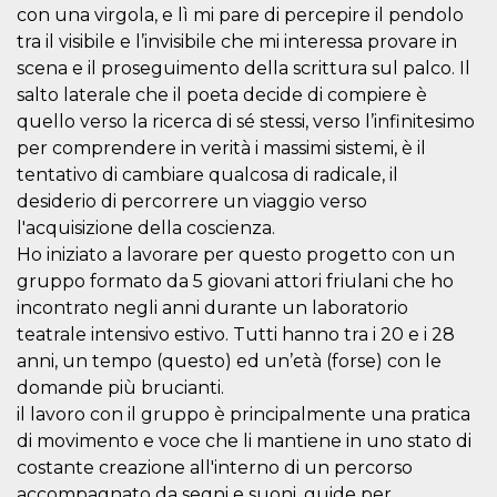
azar, la forma en
con una virgola, e lì mi pare di percepire il pendolo
que se usa
puede ser
tra il visibile e l’invisibile che mi interessa provare in
específico del
sitio, pero un
scena e il proseguimento della scrittura sul palco. Il
buen ejemplo es
salto laterale che il poeta decide di compiere è
mantener un
estado de inicio
quello verso la ricerca di sé stessi, verso l’infinitesimo
de sesión para
un usuario entre
per comprendere in verità i massimi sistemi, è il
páginas.
tentativo di cambiare qualcosa di radicale, il
m
1 año 1 mes
Esta cookie se
Stripe
desiderio di percorrere un viaggio verso
utiliza
m.stripe.com
generalmente
l'acquisizione della coscienza.
para el
rendimiento y la
Ho iniziato a lavorare per questo progetto con un
optimización de
gruppo formato da 5 giovani attori friulani che ho
los servicios de
procesamiento
incontrato negli anni durante un laboratorio
de pagos,
facilitando el
teatrale intensivo estivo. Tutti hanno tra i 20 e i 28
almacenamiento
anni, un tempo (questo) ed un’età (forse) con le
de contenidos
en el navegador
domande più brucianti.
para hacer que
las páginas se
il lavoro con il gruppo è principalmente una pratica
carguen más
rápido.
di movimento e voce che li mantiene in uno stato di
costante creazione all'interno di un percorso
CookieScriptConsent
4 semanas 2
El servicio
CookieScript
días
Cookie-
oooh.events
accompagnato da segni e suoni, guide per