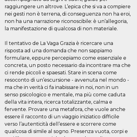
Script.com
utiliza esta
raggiungere un altrove. L’epica che si va a compiere
cookie para
nei gesti non è terrena, di conseguenza non ha eroi,
recordar las
preferencias de
non ha una narrazione riconoscibile: è un’allegoria,
consentimiento
de cookies de
la manifestazione di qualcosa di non materiale.
los visitantes. Es
necesario que el
banner de
Il tentativo de La Vaga Grazia è ricercare una
cookies de
Cookie-
risposta ad una domanda che non sappiamo
Script.com
funcione
formulare, eppure percepiamo come essenziale e
correctamente.
concreta, un posto necessario da incontrare ma che
Declaración de almacenamiento
ci rende piccoli e spaesati. Stare in scena come
resoconto di un’escursione - avvenuta nel mondo -
Tipo de
Nombre
Descripción
almacenamiento
ma che in verità ci fa inabissare in noi, non in un
senso psicologico e mentale, ma più come caduta
fbssls_314278995690155
Almacenamiento
de sesión
della vita intera, ricerca totalizzante, calma e
wpEmojiSettingsSupports
Almacenamiento
fervente. Provare una metafora, che vuole anche
de sesión
essere il racconto di un viaggio iniziatico difficile
cn_uc__
Almacenamiento
verso l’autenticità dell’essere e scorrere come
local
qualcosa di simile al sogno. Presenza vuota, corpi e