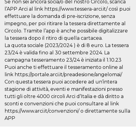
Se non sei ancora socia/o del nostro Circolo, scarica
browser
dell'uten
l’APP Arci al link https://www.tessera-arci.it/ così puoi
dell'iden
univoco, 
effettuare la domanda di pre-iscrizione, senza
per perso
la pubbli
impegno, per poi ritirare la tessera direttamente al
gli utenti
Circolo. Tramite l’app è anche possibile digitalizzare
xs
3 meses
Se usa p
Meta
la tessera dopo il ritiro di quella cartacea.
mantene
Platform Inc.
sesión
La quota sociale (2023/2024 ) è di 8 euro. La tessera
.facebook.com
23/24 è valida fino al 30 settembre 2024. La
__cf_bm
29 minutos
Esta cook
Cloudflare
58 segundos
utiliza p
Inc.
campagna tesseramento 23/24 è iniziata il 1.10.23
distingui
.hubspot.com
humanos 
Puoi anche ti effettuare il tesseramento online al
Esto es
link https://portale.arci.it/preadesione/angelomai/
benefici
el sitio 
Con questa tessera puoi accedere ad un’intera
el fin de 
informes
stagione di attività, eventi e manifestazioni presso
sobre el 
tutti gli oltre 4000 circoli Arci d’Italia e dà diritto a
sitio web
sconti e convenzioni che puoi consultare al link
_cfuvid
.hubspot.com
Sesión
Esta cook
utiliza c
https://www.arci.it/convenzioni/ o direttamente sulla
de segui
APP
de usuar
sesiones
optimizar
experienc
usuario