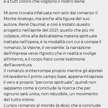
e a tutt coloro che vogliono il nostro bene.
sitio web y
proporcionar
protección
Mi sono trovata infatuata non solo dal romanzo Il
contra visitantes
maliciosos.
Monte Analogo, ma anche alla figura del suo
wordpress_test_cookie
Sesión
Se utiliza en
Automattic
autore, Renè Daumal, e così è iniziato questo
sitios creados
Inc.
progetto nell’aprile del 2021; quello che più mi
con Wordpress.
.oooh.events
Comprueba si el
colpisce, oltre alla delicatissima materia spirituale
navegador tiene
habilitadas las
trattata nell’opera, è la modalità con cui si compie il
cookies
romanzo, la Visione, il verosimile: la narrazione
PHPSESSID
Sesión
Cookie
PHP.net
dell'impresa verso l'ignoto che in realtà si rivolge
generada por
oooh.events
aplicaciones
all'interno, e il corpo fisico come testimone
basadas en el
lenguaje PHP.
dell'avventura.
Este es un
Il romanzo si interrompe proprio mentre gli alpinisti
identificador de
propósito
intravedono il primo campo base, appena intrapreso
general que se
utiliza para
il vero e proprio “percorso spirituale”, quindi non
mantener las
sappiamo come si conclude la ricerca che per
variables de
sesión del
ognuno sarà unica, non riducibile, un movimento
usuario.
Normalmente es
del tutto intimo.
un número
generado al
L’unico romanzo al mondo (si dice) che si conclude