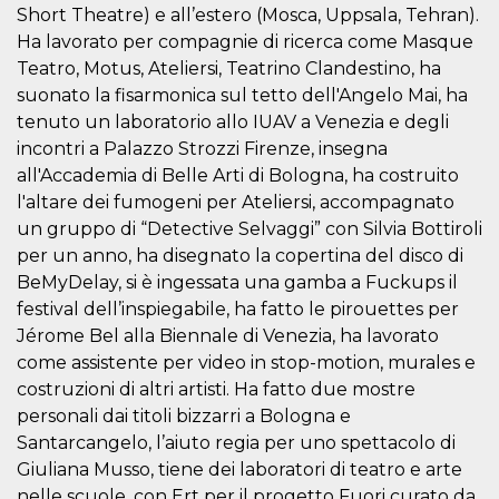
Short Theatre) e all’estero (Mosca, Uppsala, Tehran).
actividad
de sesió
Ha lavorato per compagnie di ricerca come Masque
sospecho
especial
Teatro, Motus, Ateliersi, Teatrino Clandestino, ha
la detecc
bots que
suonato la fisarmonica sul tetto dell'Angelo Mai, ha
acceder a
tenuto un laboratorio allo IUAV a Venezia e degli
servicio
también 
incontri a Palazzo Strozzi Firenze, insegna
el perfil 
comport
all'Accademia di Belle Arti di Bologna, ha costruito
asociado
l'altare dei fumogeni per Ateliersi, accompagnato
cookie d
se elimin
un gruppo di “Detective Selvaggi” con Silvia Bottiroli
después 
días. Est
per un anno, ha disegnato la copertina del disco di
también 
través d
BeMyDelay, si è ingessata una gamba a Fuckups il
gusta y o
festival dell’inspiegabile, ha fatto le pirouettes per
botones 
etiqueta
Jérome Bel alla Biennale di Venezia, ha lavorato
Faceboo
colocado
come assistente per video in stop-motion, murales e
muchos s
costruzioni di altri artisti. Ha fatto due mostre
web dife
personali dai titoli bizzarri a Bologna e
dpr
.facebook.com
1 semana
permette
controlla
Santarcangelo, l’aiuto regia per uno spettacolo di
funzione
su Faceb
Giuliana Musso, tiene dei laboratori di teatro e arte
pulsante
nelle scuole, con Ert per il progetto Fuori curato da
piace”, r