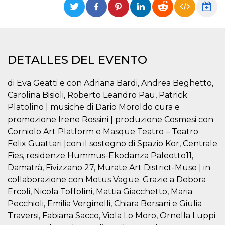
Cookies estrictamente necesarias
Cookies de preferencias
Las cookies estrictamente necesarias permiten
la funcionalidad principal del sitio web, como
el inicio de sesión de usuario y la gestión de
DETALLES DEL EVENTO
cuentas. El sitio web no se puede utilizar
correctamente sin las cookies estrictamente
necesarias.
di Eva Geatti e con Adriana Bardi, Andrea Beghetto,
Proveedor /
Nombre
Vencimiento
Descripción
Carolina Bisioli, Roberto Leandro Pau, Patrick
Dominio
Platolino | musiche di Dario Moroldo cura e
cf_clearance
1 año
Esta cookie es
Cloudflare,
promozione Irene Rossini | produzione Cosmesi con
utilizada por el
Inc.
servicio
.oooh.events
Corniolo Art Platform e Masque Teatro – Teatro
CloudFlare para
identificar el
Felix Guattari |con il sostegno di Spazio Kor, Centrale
tráfico web de
confianza y
Fies, residenze Hummus-Ekodanza Paleotto11,
anular cualquier
Damatrà, Fivizzano 27, Murate Art District-Muse | in
restricción de
seguridad
collaborazione con Motus Vague. Grazie a Debora
basada en la
dirección IP del
Ercoli, Nicola Toffolini, Mattia Giacchetto, Maria
visitante. Es
Pecchioli, Emilia Verginelli, Chiara Bersani e Giulia
esencial para
apoyar las
Traversi, Fabiana Sacco, Viola Lo Moro, Ornella Luppi
funciones de
seguridad de un