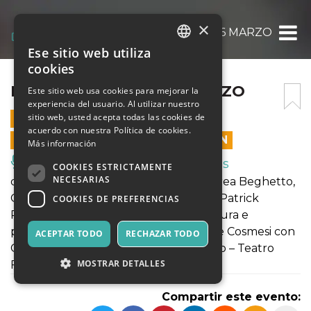
×
LA VAGA GRAZIA – 16 MARZO
Ese sitio web utiliza
ITALIAN
cookies
ENGLISH
LA VAGA GRAZIA – 16 MARZO
Este sitio web usa cookies para mejorar la
experiencia del usuario. Al utilizar nuestro
SPANISH
sitio web, usted acepta todas las cookies de
16 MARZO 2024 - 21:00
acuerdo con nuestra Política de cookies.
LAS VENTAS EN LÍNEA TERMINARON
Más información
Música, Eventos en Vivo, Clubes
COOKIES ESTRICTAMENTE
NECESARIAS
di Eva Geatti e con Adriana Bardi, Andrea Beghetto,
Carolina Bisioli, Roberto Leandro Pau, Patrick
COOKIES DE PREFERENCIAS
Platolino | musiche di Dario Moroldo cura e
promozione Irene Rossini | produzione Cosmesi con
ACEPTAR TODO
RECHAZAR TODO
Corniolo Art Platform e Masque Teatro – Teatro
MOSTRAR DETALLES
Felix Guattari |
Compartir este evento: