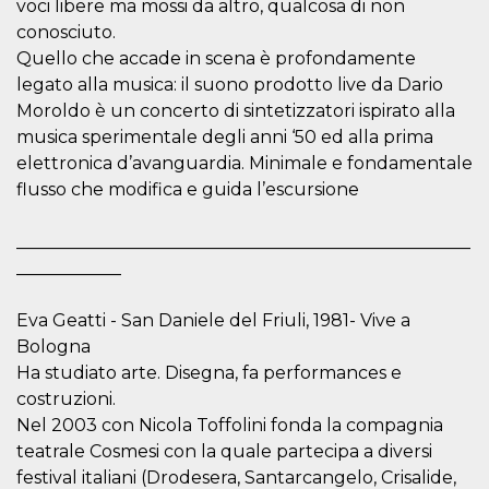
voci libere ma mossi da altro, qualcosa di non
conosciuto.
Quello che accade in scena è profondamente
legato alla musica: il suono prodotto live da Dario
Moroldo è un concerto di sintetizzatori ispirato alla
Proveedor /
musica sperimentale degli anni ‘50 ed alla prima
Nombre
Vencimiento
Descripc
Dominio
elettronica d’avanguardia. Minimale e fondamentale
c_user
4 semanas 2
Cookie de
Meta
flusso che modifica e guida l’escursione
días
de sesió
Platform Inc.
usuario.
.facebook.com
ser de se
____________________________________________________
permane
durante 
____________
datr
2 años
Esta coo
Meta
identifica
Platform Inc.
Eva Geatti - San Daniele del Friuli, 1981- Vive a
navegado
.facebook.com
conecta 
Bologna
Facebook
directam
Ha studiato arte. Disegna, fa performances e
vinculad
usuario 
costruzioni.
Faceboo
Nel 2003 con Nicola Toffolini fonda la compagnia
individua
Facebook
teatrale Cosmesi con la quale partecipa a diversi
que se ut
ayudar c
festival italiani (Drodesera, Santarcangelo, Crisalide,
seguridad