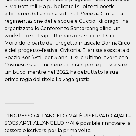
le impos
Silvia Bottiroli. Ha pubblicato i suoi testi poetici
della lin
permetto
all’interno della guida sul Friuli Venezia Giulia "La
condivide
regimentazione delle acque e Cuccioli di drago", ha
pagina.
organizzato le Conferenze Santarcangioline, un
fr
3 meses
Contiene
Meta
combina
Platform Inc.
workshop su Trap e Romanzo russo con Dario
identific
.facebook.com
Moroldo, è parte del progetto musicale DonnaCirco
única de
navegado
e del progetto-festival Civitonia. E' artista associata di
utiliza p
publicid
Spazio Kor (Asti) per 3 anni. Il suo ultimo lavoro con
dirigida.
Cosmesi è stato incidere un disco pop e poi scavare
oo
5 años
Cookie d
Meta
un buco, mentre nel 2022 ha debuttato la sua
exclusió
Platform Inc.
anuncios
.facebook.com
prima regia dal titolo La vaga grazia.
sb
2 años
Identific
Meta
navegad
Platform Inc.
____________________________________________________
Faceboo
.facebook.com
autentica
____________
marketin
cookies 
función
L'INGRESSO ALL'ANGELO MAI È RISERVATO AI/ALLe
específic
Faceboo
SOC3 ARCI. ALL’ANGELO MAI è possibile rinnovare la
usida
.facebook.com
Sesión
raccoglie
tessera o iscriversi per la prima volta.
informaz