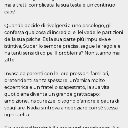
actividad
ma a tratti complicata: la sua testa è un continuo
de sesió
caos!
sospecho
especial
la detecc
bots que
Quando decide di rivolgersi a uno psicologo, gli
acceder a
servicio
confessa qualcosa di incredibile: lei vede le partizioni
también 
della sua psiche. Es la sua parte più impulsiva e
el perfil 
comport
istintiva, Super Io sempre precisa, segue le regole e
asociado
cookie d
ha tanti sensi di colpa. Il problema? Non stanno mai
se elimin
zitte!
después 
días. Est
también 
través d
Invasa da parenti con le loro pressioni familiari,
gusta y o
botones 
pretendenti senza spessore, un’amica molto
etiqueta
eccentrica e un fratello scapestrato, la sua vita
Faceboo
colocado
quotidiana diventa un grande grattacapo:
muchos s
web dife
ambizione, insicurezze, bisogno d’amore e paura di
sbagliare. Nadia si ritrova a negoziare con sé stessa
dpr
.facebook.com
1 semana
permette
controlla
ogni scelta.
funzione
su Faceb
pulsante
piace”, r