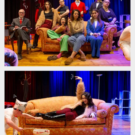
Cookies estrictamente necesarias
Cookies de preferencias
Las cookies estrictamente necesarias permiten
la funcionalidad principal del sitio web, como
el inicio de sesión de usuario y la gestión de
cuentas. El sitio web no se puede utilizar
correctamente sin las cookies estrictamente
necesarias.
Proveedor /
Nombre
Vencimiento
Descripción
Dominio
cf_clearance
1 año
Esta cookie es
Cloudflare,
utilizada por el
Inc.
servicio
.oooh.events
CloudFlare para
identificar el
tráfico web de
confianza y
anular cualquier
restricción de
seguridad
basada en la
dirección IP del
visitante. Es
esencial para
apoyar las
funciones de
seguridad de un