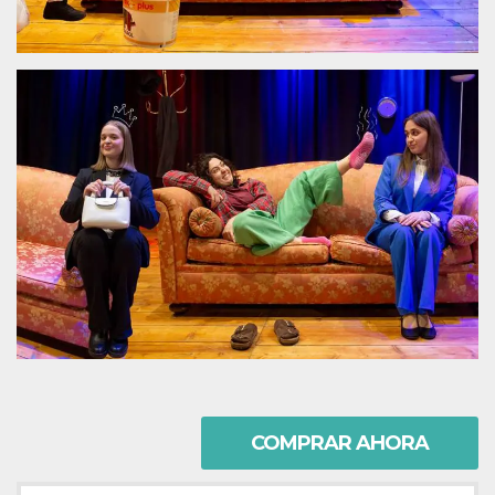
sitio web y
proporcionar
protección
contra visitantes
maliciosos.
wordpress_test_cookie
Sesión
Se utiliza en
Automattic
sitios creados
Inc.
con Wordpress.
.oooh.events
Comprueba si el
navegador tiene
habilitadas las
cookies
PHPSESSID
Sesión
Cookie
PHP.net
generada por
oooh.events
aplicaciones
basadas en el
lenguaje PHP.
Este es un
identificador de
propósito
general que se
utiliza para
mantener las
variables de
sesión del
usuario.
COMPRAR AHORA
Normalmente es
un número
generado al