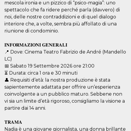
mescola ironia e un pizzico di “psico-magia”: uno
spettacolo che fa ridere perché parla (davvero) di
noi, delle nostre contraddizioni e di quel dialogo
interiore che, a volte, sembra più affollato di una
riunione di condominio.
Proveedor /
Nombre
Vencimiento
Descripc
Dominio
𝐈𝐍𝐅𝐎𝐑𝐌𝐀𝐙𝐈𝐎𝐍𝐈 𝐆𝐄𝐍𝐄𝐑𝐀𝐋𝐈
c_user
4 semanas 2
Cookie de
Meta
📍 Dove: Cinema Teatro Fabrizio de André (Mandello
días
de sesió
Platform Inc.
usuario.
.facebook.com
LC)
ser de se
permane
📅 Sabato 19 Settembre 2026 ore 21:00
durante 
⏳ Durata: circa 1 ora e 30 minuti
datr
2 años
Esta coo
Meta
👤 Requisiti d’età: la nostra produzione è stata
identifica
Platform Inc.
navegado
.facebook.com
sapientemente adattata per offrire un’esperienza
conecta 
coinvolgente a un pubblico maturo. Sebbene non
Facebook
directam
vi sia un limite d’età rigoroso, consigliamo la visione a
vinculad
usuario 
partire dai 14 anni.
Faceboo
individua
Facebook
𝐓𝐑𝐀𝐌𝐀
que se ut
ayudar c
Nadia è una giovane giornalista, una donna brillante
seguridad