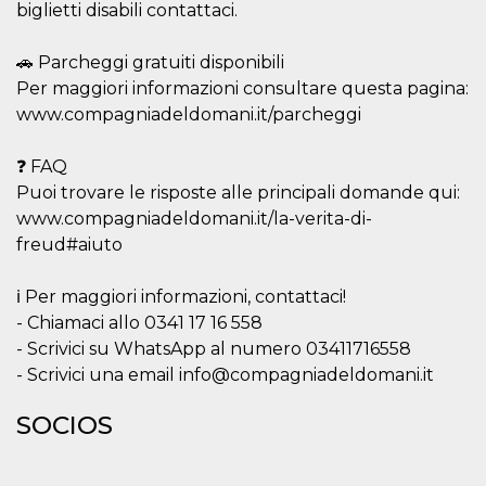
browser
biglietti disabili contattaci.
dell'uten
dell'iden
univoco, 
🚗 Parcheggi gratuiti disponibili
per perso
la pubbli
Per maggiori informazioni consultare questa pagina:
gli utenti
www.compagniadeldomani.it/parcheggi
xs
3 meses
Se usa p
Meta
mantene
Platform Inc.
sesión
.facebook.com
❓ FAQ
Puoi trovare le risposte alle principali domande qui:
__cf_bm
29 minutos
Esta cook
Cloudflare
58 segundos
utiliza p
Inc.
www.compagniadeldomani.it/la-verita-di-
distingui
.hubspot.com
humanos 
freud#aiuto
Esto es
benefici
el sitio 
ℹ️ Per maggiori informazioni, contattaci!
el fin de 
informes
- Chiamaci allo 0341 17 16 558
sobre el 
sitio web
- Scrivici su WhatsApp al numero 03411716558
- Scrivici una email info@compagniadeldomani.it
_cfuvid
.hubspot.com
Sesión
Esta cook
utiliza c
de segui
SOCIOS
de usuar
sesiones
optimizar
experienc
usuario