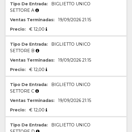
azar, la forma en
Tipo De Entrada:
BIGLIETTO UNICO
que se usa
puede ser
SETTORE A
específico del
sitio, pero un
Ventas Terminadas:
19/09/2026 21:15
buen ejemplo es
mantener un
Precio:
€
12,00
estado de inicio
de sesión para
un usuario entre
páginas.
Tipo De Entrada:
BIGLIETTO UNICO
m
1 año 1 mes
Esta cookie se
Stripe
SETTORE B
utiliza
m.stripe.com
generalmente
Ventas Terminadas:
19/09/2026 21:15
para el
rendimiento y la
Precio:
€
12,00
optimización de
los servicios de
procesamiento
de pagos,
Tipo De Entrada:
BIGLIETTO UNICO
facilitando el
SETTORE C
almacenamiento
de contenidos
en el navegador
Ventas Terminadas:
19/09/2026 21:15
para hacer que
las páginas se
Precio:
€
12,00
carguen más
rápido.
CookieScriptConsent
4 semanas 2
El servicio
Tipo De Entrada:
BIGLIETTO UNICO
CookieScript
días
Cookie-
oooh.events
SETTORE D