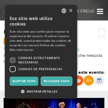
×
LA VERITÀ DI FREUD
Ese sitio web utiliza
ITALIAN
cookies
ENGLISH
LA VERITÀ DI FREUD
Este sitio web usa cookies para mejorar la
experiencia del usuario. Al utilizar nuestro
SPANISH
sitio web, usted acepta todas las cookies de
19 SEPTIEMBRE 2026 - 21:00
acuerdo con nuestra Política de cookies.
Música, Eventos en Vivo, Clubes
Más información
Commedia brillante e contemporanea che mescola
COOKIES ESTRICTAMENTE
ironia e un pizzico di “psico-magia”.
NECESARIAS
COOKIES DE PREFERENCIAS
Compartir este evento:
ACEPTAR TODO
RECHAZAR TODO
MOSTRAR DETALLES