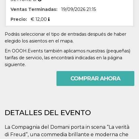
Script.com
utiliza esta
Ventas Terminadas:
19/09/2026 21:15
cookie para
recordar las
preferencias de
Precio:
€
12,00
consentimiento
de cookies de
los visitantes. Es
Podrás seleccionar el tipo de entradas después de haber
necesario que el
banner de
elegido los asientos en el mapa.
cookies de
Cookie-
En OOOH.Events también aplicamos nuestras (pequeñas)
Script.com
tarifas de servicio, las encontrará indicadas en la página
funcione
correctamente.
siguiente.
Declaración de almacenamiento
COMPRAR AHORA
Tipo de
Nombre
Descripción
almacenamiento
fbssls_314278995690155
Almacenamiento
de sesión
wpEmojiSettingsSupports
Almacenamiento
DETALLES DEL EVENTO
de sesión
cn_uc__
Almacenamiento
La Compagnia del Domani porta in scena “La verità
local
di Freud”, una commedia brillante e moderna che