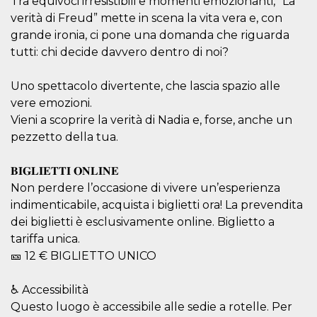
Tra equivoci irresistibili e momenti emozionanti, “La
le impos
verità di Freud” mette in scena la vita vera e, con
della lin
permetto
grande ironia, ci pone una domanda che riguarda
condivide
pagina.
tutti: chi decide davvero dentro di noi?
fr
3 meses
Contiene
Meta
combina
Platform Inc.
Uno spettacolo divertente, che lascia spazio alle
identific
.facebook.com
única de
vere emozioni.
navegado
Vieni a scoprire la verità di Nadia e, forse, anche un
utiliza p
publicid
pezzetto della tua.
dirigida.
oo
5 años
Cookie d
Meta
exclusió
𝐁𝐈𝐆𝐋𝐈𝐄𝐓𝐓𝐈 𝐎𝐍𝐋𝐈𝐍𝐄
Platform Inc.
anuncios
.facebook.com
Non perdere l’occasione di vivere un’esperienza
sb
2 años
Identific
Meta
indimenticabile, acquista i biglietti ora! La prevendita
navegad
Platform Inc.
dei biglietti è esclusivamente online. Biglietto a
Faceboo
.facebook.com
autentica
tariffa unica.
marketin
cookies 
🎫 12 € BIGLIETTO UNICO
función
específic
Faceboo
♿ Accessibilità
usida
.facebook.com
Sesión
raccoglie
Questo luogo è accessibile alle sedie a rotelle. Per
informaz