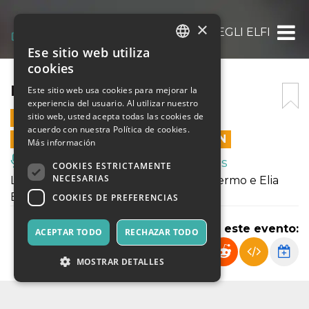
×
L’ALBERO DEGLI ELFI
Ese sitio web utiliza
ITALIAN
cookies
ENGLISH
L’ALBERO DEGLI ELFI
Este sitio web usa cookies para mejorar la
experiencia del usuario. Al utilizar nuestro
SPANISH
sitio web, usted acepta todas las cookies de
21 DICIEMBRE 2025 - 19:00
acuerdo con nuestra Política de cookies.
LAS VENTAS EN LÍNEA TERMINARON
Más información
Música, Eventos en Vivo, Clubes
COOKIES ESTRICTAMENTE
NECESARIAS
L'𝗮𝗹𝗯𝗲𝗿𝗼 𝗱𝗲𝗴𝗹𝗶 𝗲𝗹𝗳𝗶, di e con Grazia Palermo e Elia
Bartoli
COOKIES DE PREFERENCIAS
Compartir este evento:
ACEPTAR TODO
RECHAZAR TODO
MOSTRAR DETALLES