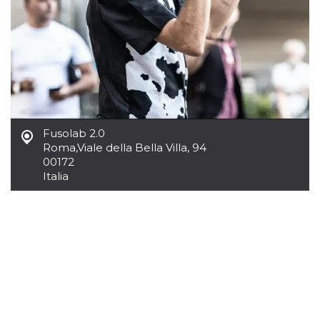
azar, la forma en
que se usa
puede ser
específico del
sitio, pero un
buen ejemplo es
mantener un
estado de inicio
de sesión para
un usuario entre
páginas.
m
1 año 1 mes
Esta cookie se
Stripe
utiliza
m.stripe.com
Fusolab 2.0
generalmente
Roma
,
Viale della Bella Villa, 94
para el
00172
rendimiento y la
optimización de
Italia
los servicios de
procesamiento
de pagos,
facilitando el
almacenamiento
de contenidos
en el navegador
para hacer que
las páginas se
carguen más
rápido.
CookieScriptConsent
4 semanas 2
El servicio
CookieScript
días
Cookie-
oooh.events