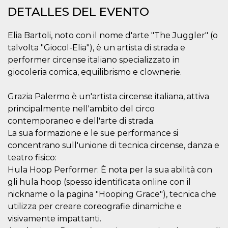
Cookies estrictamente necesarias
DETALLES DEL EVENTO
Cookies de preferencias
Elia Bartoli, noto con il nome d'arte "The Juggler" (o
Las cookies estrictamente necesarias permiten
la funcionalidad principal del sitio web, como
talvolta "Giocol-Elia"), è un artista di strada e
el inicio de sesión de usuario y la gestión de
performer circense italiano specializzato in
cuentas. El sitio web no se puede utilizar
correctamente sin las cookies estrictamente
giocoleria comica, equilibrismo e clownerie.
necesarias.
Proveedor /
Nombre
Vencimiento
Descripción
Grazia Palermo è un'artista circense italiana, attiva
Dominio
principalmente nell'ambito del circo
cf_clearance
1 año
Esta cookie es
Cloudflare,
contemporaneo e dell'arte di strada.
utilizada por el
Inc.
servicio
.oooh.events
La sua formazione e le sue performance si
CloudFlare para
identificar el
concentrano sull'unione di tecnica circense, danza e
tráfico web de
confianza y
teatro fisico:
anular cualquier
Hula Hoop Performer: È nota per la sua abilità con
restricción de
seguridad
gli hula hoop (spesso identificata online con il
basada en la
dirección IP del
nickname o la pagina "Hooping Grace"), tecnica che
visitante. Es
utilizza per creare coreografie dinamiche e
esencial para
apoyar las
visivamente impattanti.
funciones de
seguridad de un