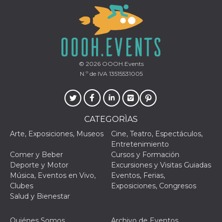
Proveedor /
Nombre
Vencimiento
Descripc
© 2026
OOOH.Events
Dominio
N.º de IVA 13515531005
c_user
4 semanas 2
Cookie de
Meta
días
de sesió
Platform Inc.
usuario.
.facebook.com
ser de se
permane
durante 
CATEGORÌAS
datr
2 años
Esta coo
Meta
Arte, Exposiciones, Museos
Cine, Teatro, Espectáculos,
identifica
Platform Inc.
Entretenimiento
navegado
.facebook.com
conecta 
Comer y Beber
Cursos y Formación
Facebook
Deporte y Motor
Excursiones y Visitas Guiadas
directam
vinculad
Música, Eventos en Vivo,
Eventos, Ferias,
usuario 
Clubes
Exposiciones, Congresos
Faceboo
individua
Salud y Bienestar
Facebook
que se ut
ayudar c
Quiénes Somos
Archivo de Eventos
seguridad