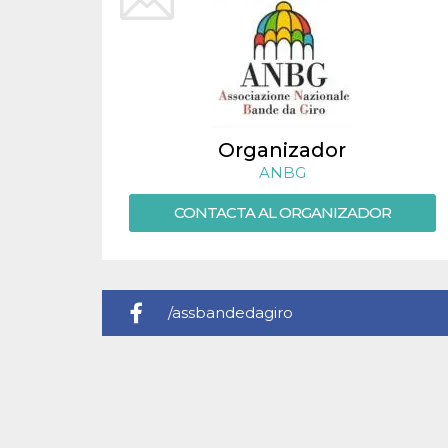
sitio web y
proporcionar
protección
contra visitantes
maliciosos.
wordpress_test_cookie
Sesión
Se utiliza en
Automattic
sitios creados
Inc.
con Wordpress.
.oooh.events
Comprueba si el
Organizador
navegador tiene
habilitadas las
ANBG
cookies
PHPSESSID
CONTACTA AL ORGANIZADOR
Sesión
Cookie
PHP.net
generada por
oooh.events
aplicaciones
basadas en el
lenguaje PHP.
Este es un
identificador de
propósito
/assbandedagiro
general que se
utiliza para
mantener las
variables de
sesión del
usuario.
Normalmente es
un número
generado al