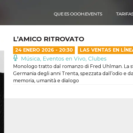
QUE ES OOOH.EVENTS
TARIFA
L’AMICO RITROVATO
24 ENERO 2026 - 20:30
LAS VENTAS EN LÍN
Música, Eventos en Vivo, Clubes
Monologo tratto dal romanzo di Fred Uhlman. La sto
Germania degli anni Trenta, spezzata dall’odio e dall
memoria, umanità e dialogo