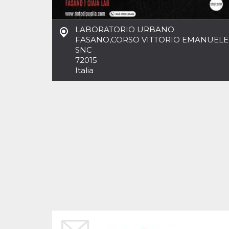
Cookies estrictamente necesarias
Cookies de preferencias
LABORATORIO URBANO
Las cookies estrictamente necesarias permiten
FASANO
,
CORSO VITTORIO EMANUELE
la funcionalidad principal del sitio web, como
SNC
el inicio de sesión de usuario y la gestión de
cuentas. El sitio web no se puede utilizar
72015
correctamente sin las cookies estrictamente
Italia
necesarias.
Proveedor /
Nombre
Vencimiento
Descripción
Dominio
cf_clearance
1 año
Esta cookie es
Cloudflare,
utilizada por el
Inc.
servicio
.oooh.events
CloudFlare para
identificar el
tráfico web de
confianza y
anular cualquier
restricción de
seguridad
basada en la
dirección IP del
visitante. Es
esencial para
apoyar las
funciones de
seguridad de un