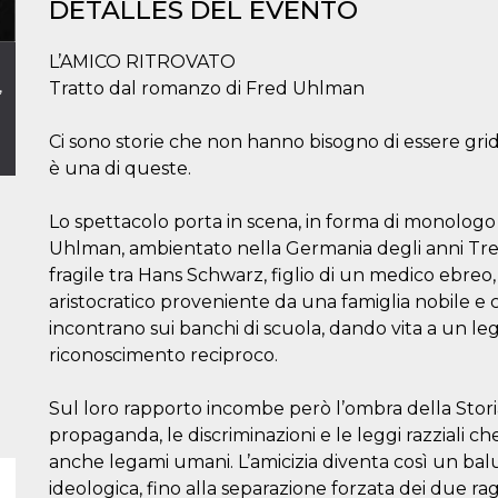
DETALLES DEL EVENTO
L’AMICO RITROVATO
,
Tratto dal romanzo di Fred Uhlman
Ci sono storie che non hanno bisogno di essere grid
è una di queste.
Lo spettacolo porta in scena, in forma di monologo 
Uhlman, ambientato nella Germania degli anni Trent
fragile tra Hans Schwarz, figlio di un medico ebre
aristocratico proveniente da una famiglia nobile e 
incontrano sui banchi di scuola, dando vita a un leg
riconoscimento reciproco.
Sul loro rapporto incombe però l’ombra della Storia:
propaganda, le discriminazioni e le leggi razziali c
anche legami umani. L’amicizia diventa così un balu
ideologica, fino alla separazione forzata dei due rag