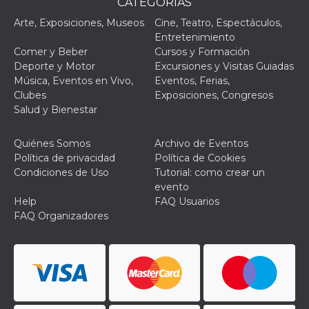
CATEGORÌAS
mantenie
coherenc
Arte, Exposiciones, Museos
Cine, Teatro, Espectáculos,
sesión y
proporc
Entretenimiento
servicios
Comer y Beber
Cursos y Formación
personal
Deporte y Motor
Excursiones y Visitas Guiadas
YSC
Sesión
YouTube
Google LLC
Música, Eventos en Vivo,
Eventos, Ferias,
configura
.youtube.com
Clubes
Exposiciones, Congresos
cookie p
rastrear l
Salud y Bienestar
de video
incrusta
Quiénes Somos
Archivo de Eventos
VISITOR_INFO1_LIVE
5 meses 4
Youtube 
Google LLC
semanas
esta coo
.youtube.com
Política de privacidad
Política de Cookies
realizar 
Condiciones de Uso
Tutorial: como crear un
seguimie
las prefe
evento
del usua
Help
FAQ Usuarios
los vide
Youtube
FAQ Organizadores
incrustad
sitios; t
puede de
si el visi
sitio web
utilizand
versión 
antigua d
interfaz 
Youtube.