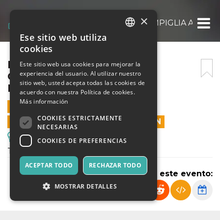
×
DALL’ANTICA TORRE DI CAMPIGLIA AL GOL
Ese sitio web utiliza
ITALIAN
cookies
ENGLISH
DALL’ANTICA TORRE DI
Este sitio web usa cookies para mejorar la
experiencia del usuario. Al utilizar nuestro
CAMPIGLIA AL GOLFO DI
SPANISH
sitio web, usted acepta todas las cookies de
BARATTI
acuerdo con nuestra Política de cookies.
Más información
28 ABRIL 2024 - 09:30
COOKIES ESTRICTAMENTE
LAS VENTAS EN LÍNEA TERMINARON
NECESARIAS
Excursiones y Visitas Guiadas
COOKIES DE PREFERENCIAS
Trekking costiero
ACEPTAR TODO
RECHAZAR TODO
Compartir este evento:
MOSTRAR DETALLES