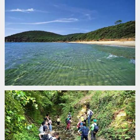
sitio web y
proporcionar
protección
contra visitantes
maliciosos.
wordpress_test_cookie
Sesión
Se utiliza en
Automattic
sitios creados
Inc.
con Wordpress.
.oooh.events
Comprueba si el
navegador tiene
habilitadas las
cookies
PHPSESSID
Sesión
Cookie
PHP.net
generada por
oooh.events
aplicaciones
basadas en el
lenguaje PHP.
Este es un
identificador de
propósito
general que se
utiliza para
mantener las
variables de
sesión del
usuario.
Normalmente es
un número
generado al