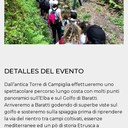
azar, la forma en
que se usa
puede ser
específico del
sitio, pero un
buen ejemplo es
mantener un
estado de inicio
de sesión para
un usuario entre
páginas.
m
1 año 1 mes
Esta cookie se
Stripe
utiliza
m.stripe.com
generalmente
para el
rendimiento y la
optimización de
DETALLES DEL EVENTO
los servicios de
procesamiento
de pagos,
Dall’antica Torre di Campiglia effettueremo uno
facilitando el
almacenamiento
spettacolare percorso lungo costa con molti punti
de contenidos
en el navegador
panoramici sull’Elba e sul Golfo di Baratti.
para hacer que
Arriveremo a Baratti godendo di superbe viste sul
las páginas se
carguen más
golfo e sosteremo sulla spiaggia prima di riprendere
rápido.
la via del rientro tra campi coltivati, essenze
CookieScriptConsent
4 semanas 2
El servicio
CookieScript
días
Cookie-
mediterranee ed un pò di storia Etrusca a
oooh.events