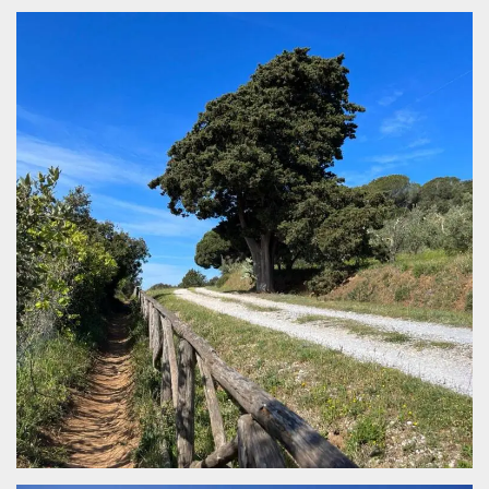
Cookies estrictamente necesarias
Cookies de preferencias
Las cookies estrictamente necesarias permiten
la funcionalidad principal del sitio web, como
el inicio de sesión de usuario y la gestión de
cuentas. El sitio web no se puede utilizar
correctamente sin las cookies estrictamente
necesarias.
Proveedor /
Nombre
Vencimiento
Descripción
Dominio
cf_clearance
1 año
Esta cookie es
Cloudflare,
utilizada por el
Inc.
servicio
.oooh.events
CloudFlare para
identificar el
tráfico web de
confianza y
anular cualquier
restricción de
seguridad
basada en la
dirección IP del
visitante. Es
esencial para
apoyar las
funciones de
seguridad de un