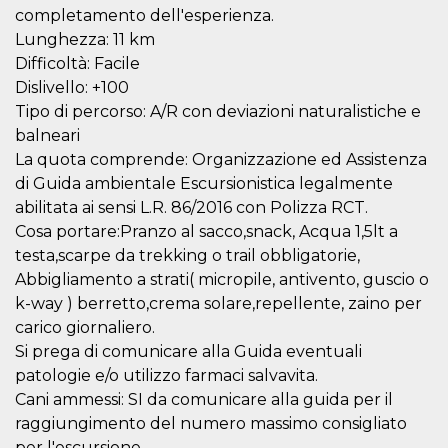
Script.com
completamento dell'esperienza.
utiliza esta
cookie para
Lunghezza: 11 km
recordar las
preferencias de
Difficoltà: Facile
consentimiento
Dislivello: +100
de cookies de
los visitantes. Es
Tipo di percorso: A/R con deviazioni naturalistiche e
necesario que el
banner de
balneari
cookies de
Cookie-
La quota comprende: Organizzazione ed Assistenza
Script.com
di Guida ambientale Escursionistica legalmente
funcione
correctamente.
abilitata ai sensi L.R. 86/2016 con Polizza RCT.
Cosa portare:Pranzo al sacco,snack, Acqua 1,5lt a
Declaración de almacenamiento
testa,scarpe da trekking o trail obbligatorie,
Tipo de
Nombre
Descripción
Abbigliamento a strati( micropile, antivento, guscio o
almacenamiento
k-way ) berretto,crema solare,repellente, zaino per
fbssls_314278995690155
Almacenamiento
carico giornaliero.
de sesión
Si prega di comunicare alla Guida eventuali
wpEmojiSettingsSupports
Almacenamiento
de sesión
patologie e/o utilizzo farmaci salvavita.
Cani ammessi: SI da comunicare alla guida per il
cn_uc__
Almacenamiento
local
raggiungimento del numero massimo consigliato
per l'escursione