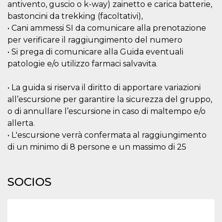
antivento, guscio o k-way) zainetto e carica batterie,
bastoncini da trekking (facoltativi),
• Cani ammessi SI da comunicare alla prenotazione
per verificare il raggiungimento del numero
• Si prega di comunicare alla Guida eventuali
Proveedor /
patologie e/o utilizzo farmaci salvavita.
Nombre
Vencimiento
Descripc
Dominio
c_user
4 semanas 2
Cookie de
Meta
• La guida si riserva il diritto di apportare variazioni
días
de sesió
Platform Inc.
usuario.
.facebook.com
all’escursione per garantire la sicurezza del gruppo,
ser de se
permane
o di annullare l’escursione in caso di maltempo e/o
durante 
allerta.
datr
2 años
Esta coo
Meta
• L'escursione verrà confermata al raggiungimento
identifica
Platform Inc.
navegado
.facebook.com
di un minimo di 8 persone e un massimo di 25
conecta 
Facebook
directam
vinculad
SOCIOS
usuario 
Faceboo
individua
Facebook
que se ut
ayudar c
seguridad