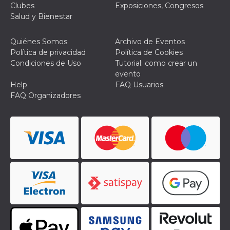
Clubes
Exposiciones, Congresos
VISITOR_PRIVACY_METADATA
5 meses 4
Esta cook
YouTube
Salud y Bienestar
semanas
utiliza p
.youtube.com
almacena
consenti
Quiénes Somos
Archivo de Eventos
del usuar
opciones
Política de privacidad
Política de Cookies
privacid
Condiciones de Uso
Tutorial: como crear un
interacci
sitio. Reg
evento
datos sob
Help
FAQ Usuarios
consenti
del visit
FAQ Organizadores
relación
diversas 
y config
de privac
asegura
sus prefe
sean hon
futuras s
__Secure-ROLLOUT_TOKEN
.youtube.com
5 meses 4
Utilizzat
semanas
YouTube
gestire
l'implem
e la
sperimen
delle fun
Aiuta Go
controlla
nuove