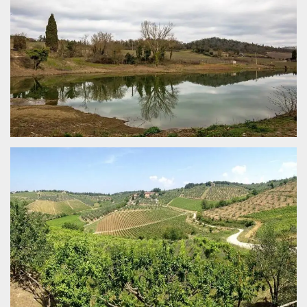
Cookies estrictamente necesarias
Cookies de preferencias
Las cookies estrictamente necesarias permiten
la funcionalidad principal del sitio web, como
el inicio de sesión de usuario y la gestión de
cuentas. El sitio web no se puede utilizar
correctamente sin las cookies estrictamente
necesarias.
Proveedor /
Nombre
Vencimiento
Descripción
Dominio
cf_clearance
1 año
Esta cookie es
Cloudflare,
utilizada por el
Inc.
servicio
.oooh.events
CloudFlare para
identificar el
tráfico web de
confianza y
anular cualquier
restricción de
seguridad
basada en la
dirección IP del
visitante. Es
esencial para
apoyar las
funciones de
seguridad de un