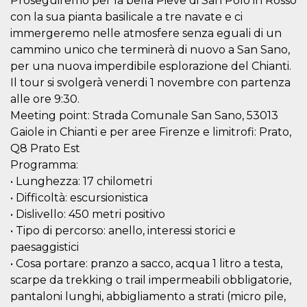
Proseguiremo per la bella Pieve di San Polo in Rosso
Script.com
utiliza esta
con la sua pianta basilicale a tre navate e ci
cookie para
recordar las
immergeremo nelle atmosfere senza eguali di un
preferencias de
cammino unico che terminerà di nuovo a San Sano,
consentimiento
de cookies de
per una nuova imperdibile esplorazione del Chianti.
los visitantes. Es
necesario que el
Il tour si svolgerà venerdi 1 novembre con partenza
banner de
alle ore 9:30.
cookies de
Cookie-
Meeting point: Strada Comunale San Sano, 53013
Script.com
funcione
Gaiole in Chianti e per aree Firenze e limitrofi: Prato,
correctamente.
Q8 Prato Est
Declaración de almacenamiento
Programma:
• Lunghezza: 17 chilometri
Tipo de
Nombre
Descripción
almacenamiento
• Difficoltà: escursionistica
• Dislivello: 450 metri positivo
fbssls_314278995690155
Almacenamiento
de sesión
• Tipo di percorso: anello, interessi storici e
wpEmojiSettingsSupports
Almacenamiento
paesaggistici
de sesión
• Cosa portare: pranzo a sacco, acqua 1 litro a testa,
cn_uc__
Almacenamiento
scarpe da trekking o trail impermeabili obbligatorie,
local
pantaloni lunghi, abbigliamento a strati (micro pile,