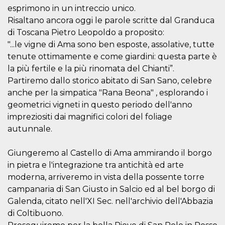
azar, la forma en
esprimono in un intreccio unico.
que se usa
puede ser
Risaltano ancora oggi le parole scritte dal Granduca
específico del
sitio, pero un
di Toscana Pietro Leopoldo a proposito:
buen ejemplo es
mantener un
"...le vigne di Ama sono ben esposte, assolative, tutte
estado de inicio
tenute ottimamente e come giardini: questa parte è
de sesión para
un usuario entre
la più fertile e la più rinomata del Chianti”.
páginas.
Partiremo dallo storico abitato di San Sano, celebre
m
1 año 1 mes
Esta cookie se
Stripe
anche per la simpatica "Rana Beona" , esplorando i
utiliza
m.stripe.com
generalmente
geometrici vigneti in questo periodo dell'anno
para el
rendimiento y la
impreziositi dai magnifici colori del foliage
optimización de
los servicios de
autunnale.
procesamiento
de pagos,
facilitando el
Giungeremo al Castello di Ama ammirando il borgo
almacenamiento
de contenidos
in pietra e l'integrazione tra antichità ed arte
en el navegador
moderna, arriveremo in vista della possente torre
para hacer que
las páginas se
campanaria di San Giusto in Salcio ed al bel borgo di
carguen más
rápido.
Galenda, citato nell'XI Sec. nell'archivio dell'Abbazia
di Coltibuono.
CookieScriptConsent
4 semanas 2
El servicio
CookieScript
días
Cookie-
oooh.events