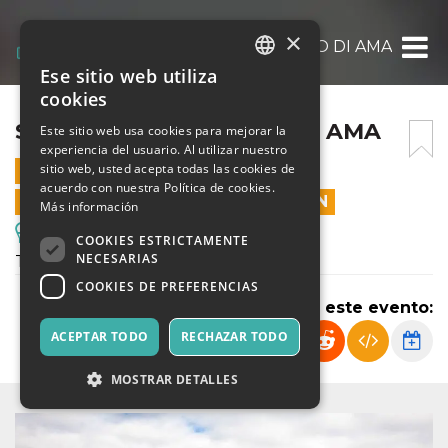
×
SAN SANO E CASTELLO DI AMA
Ese sitio web utiliza
ITALIAN
cookies
ENGLISH
SAN SANO E CASTELLO DI AMA
Este sitio web usa cookies para mejorar la
experiencia del usuario. Al utilizar nuestro
SPANISH
sitio web, usted acepta todas las cookies de
1 NOVIEMBRE 2024 - 09:30
acuerdo con nuestra Política de cookies.
LAS VENTAS EN LÍNEA TERMINARON
Más información
Excursiones y Visitas Guiadas
COOKIES ESTRICTAMENTE
NECESARIAS
Trekking autunnale nel Chianti
COOKIES DE PREFERENCIAS
Compartir este evento:
ACEPTAR TODO
RECHAZAR TODO
MOSTRAR DETALLES