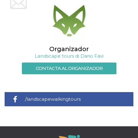
Organizador
Landscape tours di Dario Favi
CONTACTA AL ORGANIZADOR
/landscapewalkingtours