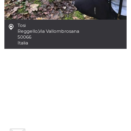
Tosi
Reggello
,
Via Vallombrosana
50066
Italia