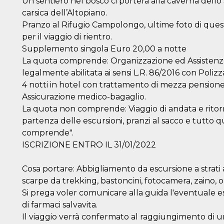
Un sentiero nel bosco ci porterà alla caverna dello
carsica dell’Altopiano.
Pranzo al Rifugio Campolongo, ultime foto di ques
per il viaggio di rientro.
Supplemento singola Euro 20,00 a notte
La quota comprende: Organizzazione ed Assistenza
legalmente abilitata ai sensi L.R. 86/2016 con Poliz
4 notti in hotel con trattamento di mezza pension
Assicurazione medico-bagaglio.
La quota non comprende: Viaggio di andata e ritorno,
partenza delle escursioni, pranzi al sacco e tutto 
comprende".
ISCRIZIONE ENTRO IL 31/01/2022
Cosa portare: Abbigliamento da escursione a strati 
scarpe da trekking, bastoncini, fotocamera, zaino, o
Si prega voler comunicare alla guida l'eventuale esi
di farmaci salvavita.
Il viaggio verrà confermato al raggiungimento di 