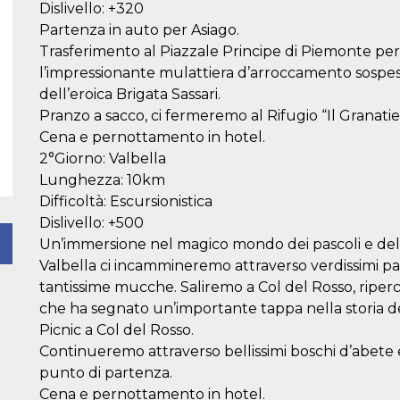
Dislivello: +320
Partenza in auto per Asiago.
Trasferimento al Piazzale Principe di Piemonte per
l’impressionante mulattiera d’arroccamento sospesa 
dell’eroica Brigata Sassari.
Pranzo a sacco, ci fermeremo al Rifugio “Il Granatie
Cena e pernottamento in hotel.
2°Giorno: Valbella
Lunghezza: 10km
Difficoltà: Escursionistica
Dislivello: +500
Un’immersione nel magico mondo dei pascoli e delle
Valbella ci incammineremo attraverso verdissimi p
tantissime mucche. Saliremo a Col del Rosso, riperc
che ha segnato un’importante tappa nella storia d
Picnic a Col del Rosso.
Continueremo attraverso bellissimi boschi d’abete e
punto di partenza.
Cena e pernottamento in hotel.