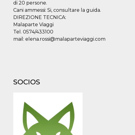
di 20 persone.
Cani ammessi: Si, consultare la guida.
DIREZIONE TECNICA:
Malaparte Viaggi
Tel. 0574/433100
mail: elena.rossi@malaparteviaggi.com
ión
 inicio
n de
 Puede
sión o
nte
30 días
kie
SOCIOS
 el
r que se
a
. No está
ente
o al
de
k
l.
 informa
iliza para
on la
 y la