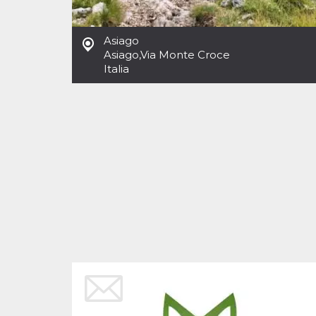
Cookies estrictamente necesarias
Cookies de preferencias
Asiago
Las cookies estrictamente necesarias permiten
Asiago
,
Via Monte Croce
la funcionalidad principal del sitio web, como
Italia
el inicio de sesión de usuario y la gestión de
cuentas. El sitio web no se puede utilizar
correctamente sin las cookies estrictamente
necesarias.
Proveedor /
Nombre
Vencimiento
Descripción
Dominio
cf_clearance
1 año
Esta cookie es
Cloudflare,
utilizada por el
Inc.
servicio
.oooh.events
CloudFlare para
identificar el
tráfico web de
confianza y
anular cualquier
restricción de
seguridad
basada en la
dirección IP del
visitante. Es
esencial para
apoyar las
funciones de
seguridad de un