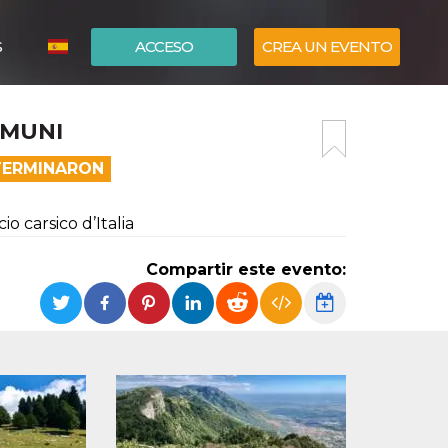
S
ACCESO
CREA UN EVENTO
ITALIANO
OMUNI
ENGLISH
 TERMINARON
o carsico d’Italia
Compartir este evento: