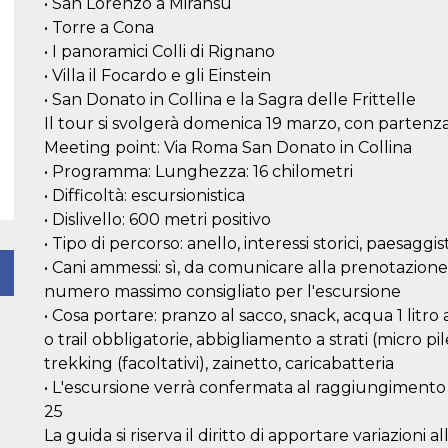
• San Lorenzo a Miransù
• Torre a Cona
• I panoramici Colli di Rignano
• Villa il Focardo e gli Einstein
• San Donato in Collina e la Sagra delle Frittelle
Il tour si svolgerà domenica 19 marzo, con partenza
Meeting point: Via Roma San Donato in Collina
• Programma: Lunghezza: 16 chilometri
• Difficoltà: escursionistica
• Dislivello: 600 metri positivo
• Tipo di percorso: anello, interessi storici, paesaggis
• Cani ammessi: sì, da comunicare alla prenotazione
numero massimo consigliato per l'escursione
• Cosa portare: pranzo al sacco, snack, acqua 1 litro
o trail obbligatorie, abbigliamento a strati (micro pi
trekking (facoltativi), zainetto, caricabatteria
• L'escursione verrà confermata al raggiungimento
25
La guida si riserva il diritto di apportare variazioni 