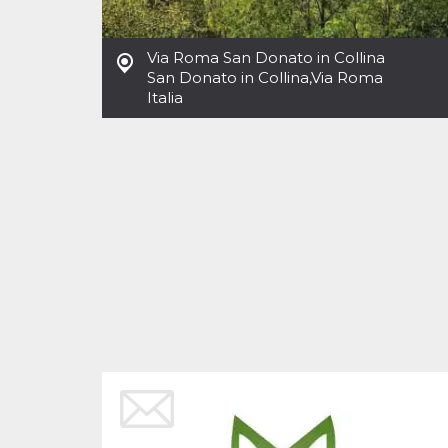
Cookies estrictamente necesarias
Cookies de preferencias
Via Roma San Donato in Collina
Las cookies estrictamente necesarias permiten
San Donato in Collina
,
Via Roma
la funcionalidad principal del sitio web, como
Italia
el inicio de sesión de usuario y la gestión de
cuentas. El sitio web no se puede utilizar
correctamente sin las cookies estrictamente
necesarias.
Proveedor /
Nombre
Vencimiento
Descripción
Dominio
cf_clearance
1 año
Esta cookie es
Cloudflare,
utilizada por el
Inc.
servicio
.oooh.events
CloudFlare para
identificar el
tráfico web de
confianza y
anular cualquier
restricción de
seguridad
basada en la
dirección IP del
visitante. Es
esencial para
apoyar las
funciones de
seguridad de un