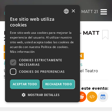
×
LE COMICHE DEL COSMO – MATT 21
Ese sitio web utiliza
ITALIAN
cookies
ENGLISH
LE COMICHE DEL COSMO – MATT
Este sitio web usa cookies para mejorar la
experiencia del usuario. Al utilizar nuestro
21
SPANISH
sitio web, usted acepta todas las cookies de
acuerdo con nuestra Política de cookies.
21 ABRIL 2023 - 09:15
Más información
LAS VENTAS EN LÍNEA TERMINARON
COOKIES ESTRICTAMENTE
Música, Eventos en Vivo, Clubes
NECESARIAS
Una nuova produzione con gli attori del Teatro
COOKIES DE PREFERENCIAS
Sant'Andrea
ACEPTAR TODO
RECHAZAR TODO
Compartir este evento:
MOSTRAR DETALLES