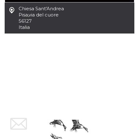
sitio web y
Chiesa Sant'Andrea
proporcionar
protección
Pisa
,
via del cuore
contra visitantes
56127
maliciosos.
Italia
wordpress_test_cookie
Sesión
Se utiliza en
Automattic
sitios creados
Inc.
con Wordpress.
.oooh.events
Comprueba si el
navegador tiene
habilitadas las
cookies
PHPSESSID
Sesión
Cookie
PHP.net
generada por
oooh.events
aplicaciones
basadas en el
lenguaje PHP.
Este es un
identificador de
propósito
general que se
utiliza para
mantener las
variables de
sesión del
usuario.
Normalmente es
un número
generado al