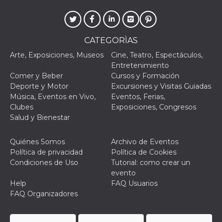
Script.com
utiliza esta
cookie para
recordar las
preferencias de
consentimiento
CATEGORÌAS
de cookies de
los visitantes. Es
Arte, Exposiciones, Museos
Cine, Teatro, Espectáculos,
necesario que el
banner de
Entretenimiento
cookies de
Comer y Beber
Cursos y Formación
Cookie-
Script.com
Deporte y Motor
Excursiones y Visitas Guiadas
funcione
Música, Eventos en Vivo,
Eventos, Ferias,
correctamente.
Clubes
Exposiciones, Congresos
Declaración de almacenamiento
Salud y Bienestar
Tipo de
Nombre
Descripción
almacenamiento
Quiénes Somos
Archivo de Eventos
Política de privacidad
Política de Cookies
fbssls_314278995690155
Almacenamiento
de sesión
Condiciones de Uso
Tutorial: como crear un
evento
wpEmojiSettingsSupports
Almacenamiento
de sesión
Help
FAQ Usuarios
FAQ Organizadores
cn_uc__
Almacenamiento
local