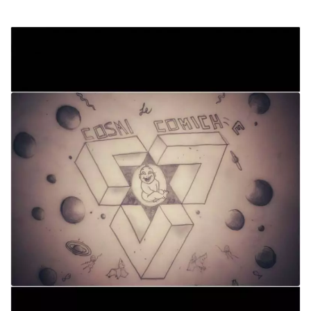
Cookies estrictamente necesarias
Cookies de preferencias
Las cookies estrictamente necesarias permiten
la funcionalidad principal del sitio web, como
el inicio de sesión de usuario y la gestión de
cuentas. El sitio web no se puede utilizar
correctamente sin las cookies estrictamente
necesarias.
Proveedor /
Nombre
Vencimiento
Descripción
Dominio
cf_clearance
1 año
Esta cookie es
Cloudflare,
utilizada por el
Inc.
servicio
.oooh.events
CloudFlare para
identificar el
tráfico web de
confianza y
anular cualquier
restricción de
seguridad
basada en la
dirección IP del
visitante. Es
esencial para
apoyar las
funciones de
seguridad de un