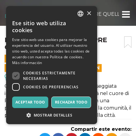
×
LE COSE NON SONO SEMPRE QUELLE CH
Ese sitio web utiliza
ITALIAN
cookies
ENGLISH
LE COSE NON SONO SEMPRE
Este sitio web usa cookies para mejorar la
experiencia del usuario. Al utilizar nuestro
QUELLE CHE SEMBRANO
SPANISH
sitio web, usted acepta todas las cookies de
acuerdo con nuestra Política de cookies.
4 ENERO 2025 - 18:00
Más información
LAS VENTAS EN LÍNEA TERMINARON
COOKIES ESTRICTAMENTE
Excursiones y Visitas Guiadas
NECESARIAS
Gommalacca Teatro ti invita a una passeggiata
COOKIES DE PREFERENCIAS
immersiva e ad alto tasso di interattività nel cuore di
Potenza. Per ascoltare e osservare con una
ACEPTAR TODO
RECHAZAR TODO
percezione nuova i luoghi, le relazioni, la comunità, il
patrimonio materiale e immateriale della città.
MOSTRAR DETALLES
Compartir este evento: