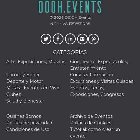
browser
dell'uten
dell'iden
univoco, 
© 2026
OOOH.Events
per perso
la pubbli
N.º de IVA 13515531005
gli utenti
xs
3 meses
Se usa p
Meta
mantene
Platform Inc.
sesión
.facebook.com
CATEGORÌAS
__cf_bm
29 minutos
Esta cook
Cloudflare
58 segundos
utiliza p
Inc.
Arte, Exposiciones, Museos
Cine, Teatro, Espectáculos,
distingui
.hubspot.com
Entretenimiento
humanos 
Esto es
Comer y Beber
Cursos y Formación
benefici
Deporte y Motor
Excursiones y Visitas Guiadas
el sitio 
el fin de 
Música, Eventos en Vivo,
Eventos, Ferias,
informes
Clubes
Exposiciones, Congresos
sobre el 
sitio web
Salud y Bienestar
_cfuvid
.hubspot.com
Sesión
Esta cook
utiliza c
Quiénes Somos
Archivo de Eventos
de segui
de usuar
Política de privacidad
Política de Cookies
sesiones
Condiciones de Uso
Tutorial: como crear un
optimizar
experienc
evento
usuario