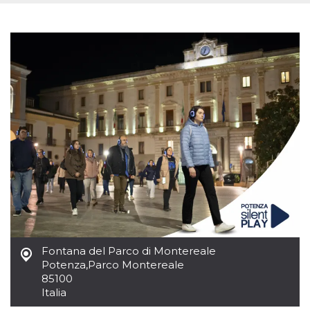
sitio web y
proporcionar
protección
contra visitantes
maliciosos.
wordpress_test_cookie
Sesión
Se utiliza en
Automattic
sitios creados
Inc.
con Wordpress.
.oooh.events
Comprueba si el
navegador tiene
habilitadas las
cookies
PHPSESSID
Sesión
Cookie
PHP.net
generada por
oooh.events
aplicaciones
basadas en el
lenguaje PHP.
Este es un
identificador de
propósito
general que se
utiliza para
mantener las
Fontana del Parco di Montereale
variables de
sesión del
Potenza
,
Parco Montereale
usuario.
85100
Normalmente es
un número
Italia
generado al