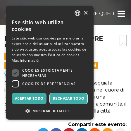
×
LE COSE NON SONO SEMPRE QUELLO CH
Ese sitio web utiliza
ITALIAN
cookies
ENGLISH
LE COSE NON SONO SEMPRE
Este sitio web usa cookies para mejorar la
experiencia del usuario. Al utilizar nuestro
QUELLO CHE SEMBRANO
SPANISH
sitio web, usted acepta todas las cookies de
acuerdo con nuestra Política de cookies.
28 AGOSTO 2025 - 19:00
Más información
LAS VENTAS EN LÍNEA TERMINARON
COOKIES ESTRICTAMENTE
Excursiones y Visitas Guiadas
NECESARIAS
Gommalacca Teatro ti invita a una passeggiata
COOKIES DE PREFERENCIAS
immersiva e ad alto tasso di interattività nel cuore di
Potenza. Per ascoltare e osservare con una
ACEPTAR TODO
RECHAZAR TODO
percezione nuova i luoghi, le relazioni, la comunità, il
patrimonio materiale e immateriale della città.
MOSTRAR DETALLES
Compartir este evento: