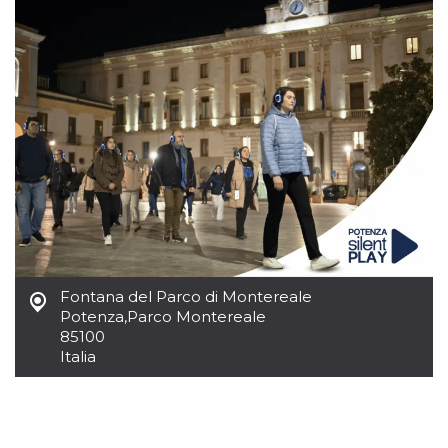
sitio web y
proporcionar
protección
contra visitantes
maliciosos.
wordpress_test_cookie
Sesión
Se utiliza en
Automattic
sitios creados
Inc.
con Wordpress.
.oooh.events
Comprueba si el
navegador tiene
habilitadas las
cookies
PHPSESSID
Sesión
Cookie
PHP.net
generada por
oooh.events
aplicaciones
basadas en el
lenguaje PHP.
Este es un
identificador de
Fontana del Parco di Montereale
propósito
Potenza
,
Parco Montereale
general que se
85100
utiliza para
mantener las
Italia
variables de
sesión del
usuario.
Normalmente es
un número
generado al