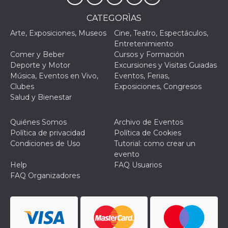
CATEGORÌAS
Arte, Exposiciones, Museos
Cine, Teatro, Espectáculos,
Entretenimiento
Comer y Beber
Cursos y Formación
Proveedor /
Deporte y Motor
Excursiones y Visitas Guiadas
Nombre
Vencimiento
Descripc
Dominio
Música, Eventos en Vivo,
Eventos, Ferias,
c_user
4 semanas 2
Cookie de
Meta
Clubes
Exposiciones, Congresos
días
de sesió
Platform Inc.
Salud y Bienestar
usuario.
.facebook.com
ser de se
permane
durante 
Quiénes Somos
Archivo de Eventos
Política de privacidad
Política de Cookies
datr
2 años
Esta coo
Meta
identifica
Platform Inc.
Condiciones de Uso
Tutorial: como crear un
navegado
.facebook.com
evento
conecta 
Facebook
Help
FAQ Usuarios
directam
FAQ Organizadores
vinculad
usuario 
Faceboo
individua
Facebook
que se ut
ayudar c
seguridad