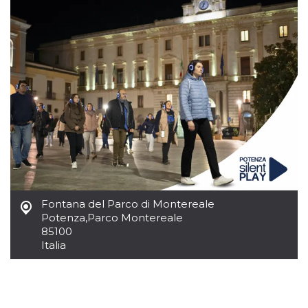
sitio web y
proporcionar
protección
contra visitantes
maliciosos.
wordpress_test_cookie
Sesión
Se utiliza en
Automattic
sitios creados
Inc.
con Wordpress.
.oooh.events
Comprueba si el
navegador tiene
habilitadas las
cookies
PHPSESSID
Sesión
Cookie
PHP.net
generada por
oooh.events
aplicaciones
basadas en el
lenguaje PHP.
Este es un
identificador de
Fontana del Parco di Montereale
propósito
Potenza
,
Parco Montereale
general que se
85100
utiliza para
mantener las
Italia
variables de
sesión del
usuario.
Normalmente es
un número
generado al