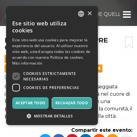
×
LE COSE NON SONO SEMPRE QUELLO CH
Ese sitio web utiliza
ITALIAN
cookies
ENGLISH
LE COSE NON SONO SEMPRE
Este sitio web usa cookies para mejorar la
experiencia del usuario. Al utilizar nuestro
QUELLO CHE SEMBRANO
SPANISH
sitio web, usted acepta todas las cookies de
acuerdo con nuestra Política de cookies.
19 ENERO 2025 - 12:00
Más información
LAS VENTAS EN LÍNEA TERMINARON
COOKIES ESTRICTAMENTE
Excursiones y Visitas Guiadas
NECESARIAS
Gommalacca Teatro ti invita a una passeggiata
COOKIES DE PREFERENCIAS
immersiva e ad alto tasso di interattività nel cuore di
Potenza. Per ascoltare e osservare con una
ACEPTAR TODO
RECHAZAR TODO
percezione nuova i luoghi, le relazioni, la comunità, il
patrimonio materiale e immateriale della città.
MOSTRAR DETALLES
Compartir este evento: