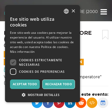
×
LE FOLLIE DELL’ IMPERATORE (2000) «MA
Ese sitio web utiliza
ITALIAN
cookies
ENGLISH
LE FOLLIE DELL’ IMPERATORE
Este sitio web usa cookies para mejorar la
experiencia del usuario. Al utilizar nuestro
(2000) «MAGIC SUMMER»
SPANISH
sitio web, usted acepta todas las cookies de
@BIBIONE IL 2 AGOSTO
acuerdo con nuestra Política de cookies.
Más información
2 AGOSTO 2021 - 21:00
COOKIES ESTRICTAMENTE
LAS VENTAS EN LÍNEA TERMINARON
NECESARIAS
Cine y Medios
COOKIES DE PREFERENCIAS
Verrà proiettato il film "Le Follie Dell’ Imperatore"
(2000)
ACEPTAR TODO
RECHAZAR TODO
Compartir este evento:
MOSTRAR DETALLES