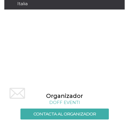
Italia
sitio web y
proporcionar
protección
contra visitantes
maliciosos.
wordpress_test_cookie
Sesión
Se utiliza en
Automattic
sitios creados
Inc.
con Wordpress.
.oooh.events
Comprueba si el
navegador tiene
habilitadas las
cookies
PHPSESSID
Sesión
Cookie
PHP.net
generada por
oooh.events
aplicaciones
basadas en el
lenguaje PHP.
Este es un
identificador de
propósito
general que se
Organizador
utiliza para
mantener las
DOFF EVENTI
variables de
sesión del
usuario.
CONTACTA AL ORGANIZADOR
Normalmente es
un número
generado al