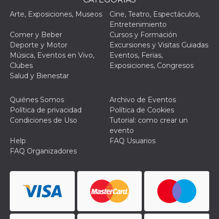
Script.com
utiliza esta
Arte, Exposiciones, Museos
Cine, Teatro, Espectáculos,
cookie para
recordar las
Entretenimiento
preferencias de
Comer y Beber
Cursos y Formación
consentimiento
de cookies de
Deporte y Motor
Excursiones y Visitas Guiadas
los visitantes. Es
Música, Eventos en Vivo,
Eventos, Ferias,
necesario que el
banner de
Clubes
Exposiciones, Congresos
cookies de
Salud y Bienestar
Cookie-
Script.com
funcione
correctamente.
Quiénes Somos
Archivo de Eventos
Política de privacidad
Política de Cookies
Declaración de almacenamiento
Condiciones de Uso
Tutorial: como crear un
evento
Tipo de
Nombre
Descripción
almacenamiento
Help
FAQ Usuarios
FAQ Organizadores
fbssls_314278995690155
Almacenamiento
de sesión
wpEmojiSettingsSupports
Almacenamiento
de sesión
cn_uc__
Almacenamiento
local