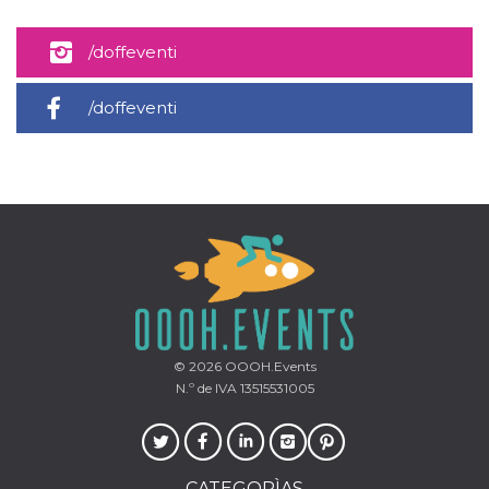
azar, la forma en
que se usa
puede ser
específico del
/doffeventi
sitio, pero un
buen ejemplo es
mantener un
/doffeventi
estado de inicio
de sesión para
un usuario entre
páginas.
m
1 año 1 mes
Esta cookie se
Stripe
utiliza
m.stripe.com
generalmente
para el
rendimiento y la
optimización de
los servicios de
procesamiento
de pagos,
facilitando el
almacenamiento
de contenidos
© 2026
OOOH.Events
en el navegador
para hacer que
N.º de IVA 13515531005
las páginas se
carguen más
rápido.
CookieScriptConsent
4 semanas 2
El servicio
CookieScript
días
Cookie-
oooh.events
CATEGORÌAS