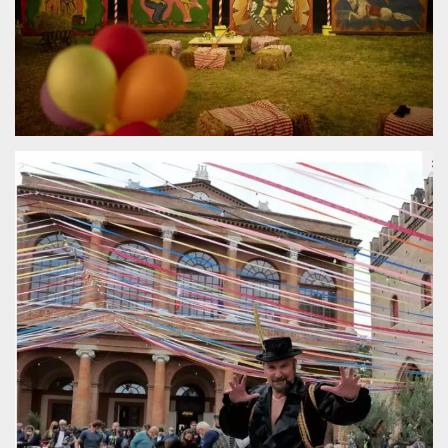
sitio web y
proporcionar
protección
contra visitantes
maliciosos.
wordpress_test_cookie
Sesión
Se utiliza en
Automattic
sitios creados
Inc.
con Wordpress.
.oooh.events
Comprueba si el
navegador tiene
habilitadas las
cookies
PHPSESSID
Sesión
Cookie
PHP.net
generada por
oooh.events
aplicaciones
basadas en el
lenguaje PHP.
Este es un
identificador de
propósito
general que se
utiliza para
mantener las
variables de
sesión del
usuario.
Normalmente es
un número
generado al