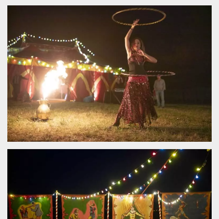
Cookies estrictamente necesarias
Cookies de preferencias
Las cookies estrictamente necesarias permiten
la funcionalidad principal del sitio web, como
el inicio de sesión de usuario y la gestión de
cuentas. El sitio web no se puede utilizar
correctamente sin las cookies estrictamente
necesarias.
Proveedor /
Nombre
Vencimiento
Descripción
Dominio
cf_clearance
1 año
Esta cookie es
Cloudflare,
utilizada por el
Inc.
servicio
.oooh.events
CloudFlare para
identificar el
tráfico web de
confianza y
anular cualquier
restricción de
seguridad
basada en la
dirección IP del
visitante. Es
esencial para
apoyar las
funciones de
seguridad de un