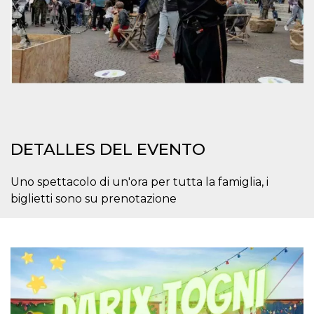
azar, la forma en
que se usa
puede ser
específico del
sitio, pero un
buen ejemplo es
mantener un
estado de inicio
de sesión para
un usuario entre
páginas.
m
1 año 1 mes
Esta cookie se
Stripe
utiliza
m.stripe.com
generalmente
DETALLES DEL EVENTO
para el
rendimiento y la
optimización de
los servicios de
Uno spettacolo di un'ora per tutta la famiglia, i
procesamiento
biglietti sono su prenotazione
de pagos,
facilitando el
almacenamiento
de contenidos
en el navegador
para hacer que
las páginas se
carguen más
rápido.
CookieScriptConsent
4 semanas 2
El servicio
CookieScript
días
Cookie-
oooh.events