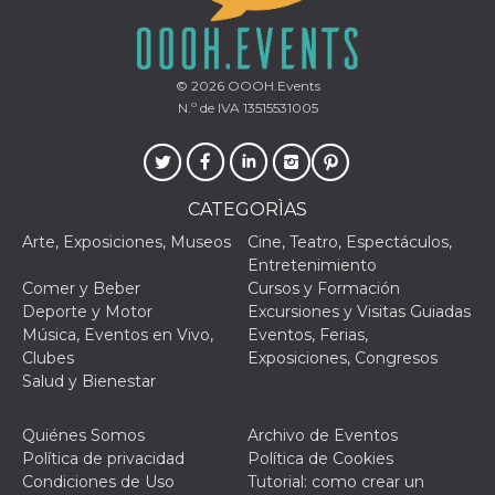
actividad
de sesió
sospecho
especial
la detecc
© 2026
OOOH.Events
bots que
acceder a
N.º de IVA 13515531005
servicio
también 
el perfil 
comport
asociado
cookie d
CATEGORÌAS
se elimin
después 
Arte, Exposiciones, Museos
Cine, Teatro, Espectáculos,
días. Est
también 
Entretenimiento
través d
Comer y Beber
Cursos y Formación
gusta y o
botones 
Deporte y Motor
Excursiones y Visitas Guiadas
etiqueta
Música, Eventos en Vivo,
Eventos, Ferias,
Faceboo
colocado
Clubes
Exposiciones, Congresos
muchos s
Salud y Bienestar
web dife
dpr
.facebook.com
1 semana
permette
controlla
Quiénes Somos
Archivo de Eventos
funzione
Política de privacidad
Política de Cookies
su Faceb
pulsante
Condiciones de Uso
Tutorial: como crear un
piace”, r