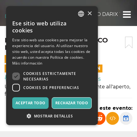
×
LE FOLLIE ESTIVE DEL CIRCO DARIX TOGNI
Ese sitio web utiliza
ITALIAN
cookies
ENGLISH
LE FOLLIE ESTIVE DEL CIRCO
Este sitio web usa cookies para mejorar la
experiencia del usuario. Al utilizar nuestro
DARIX TOGNI
SPANISH
sitio web, usted acepta todas las cookies de
acuerdo con nuestra Política de cookies.
30 JULIO 2021 - 11:00
Más información
LAS VENTAS EN LÍNEA TERMINARON
COOKIES ESTRICTAMENTE
Música, Eventos en Vivo, Clubes
NECESARIAS
Uno spettacolo circense completamente all'aperto,
COOKIES DE PREFERENCIAS
fra acrobati e comicità.
ACEPTAR TODO
RECHAZAR TODO
Compartir este evento:
MOSTRAR DETALLES