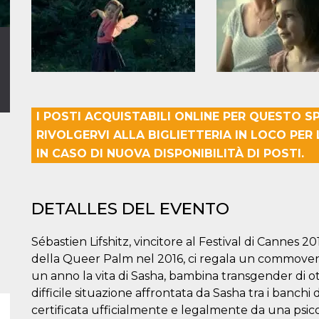
I POSTI ACQUISTABILI ONLINE PER QUESTO 
RIVOLGERVI ALLA BIGLIETTERIA IN LOCO PER 
IN CASO DI NUOVA DISPONIBILITÀ DI POSTI.
DETALLES DEL EVENTO
Sébastien Lifshitz, vincitore al Festival di Cannes 
della Queer Palm nel 2016, ci regala un commove
un anno la vita di Sasha, bambina transgender di otto
difficile situazione affrontata da Sasha tra i banchi 
certificata ufficialmente e legalmente da una psic