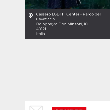
Cookies estrictamente necesarias
Cookies de preferencias
Cassero LGBTI+ Center - Parco del
Las cookies estrictamente necesarias permiten
Cavaticcio
la funcionalidad principal del sitio web, como
Bologna
,
via Don Minzoni, 18
el inicio de sesión de usuario y la gestión de
cuentas. El sitio web no se puede utilizar
40121
correctamente sin las cookies estrictamente
Italia
necesarias.
Proveedor /
Nombre
Vencimiento
Descripción
Dominio
cf_clearance
1 año
Esta cookie es
Cloudflare,
utilizada por el
Inc.
servicio
.oooh.events
CloudFlare para
identificar el
tráfico web de
confianza y
anular cualquier
restricción de
seguridad
basada en la
dirección IP del
visitante. Es
esencial para
apoyar las
funciones de
seguridad de un